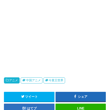
o
アニメ
中国アニメ
今童王世界
ツイート
シェア
はてブ
LINE