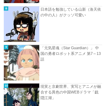
日本語を勉強している山新（洛天依
の中の人）がクッソ可愛い
「元気星魂（Star Guardian）」 中
国の勇者ロボット系アニメ 第7～13
話
現実と京劇世界、実写とアニメが融
合する異色の中国WEBドラマ「戯
隠江湖」