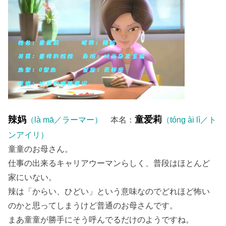
辣妈
童爱莉
（là mā／ラーマー）
本名：
（tóng ài lì／ト
ンアイリ）
童童のお母さん。
仕事の出来るキャリアウーマンらしく、普段はほとんど
家にいない。
辣は「からい、ひどい」という意味なのでどれほど怖い
のかと思ってしまうけど普通のお母さんです。
まあ童童が勝手にそう呼んでるだけのようですね。