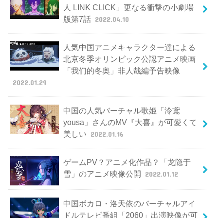
人 LINK CLICK」更なる衝撃の小劇場
版第7話
2022.04.10
人気中国アニメキャラクター達による
北京冬季オリンピック公認アニメ映画
「我们的冬奥」非人哉編予告映像
2022.01.29
中国の人気バーチャル歌姫「泠鳶
yousa」さんのMV『大喜』が可愛くて
美しい
2022.01.16
ゲームPV？アニメ化作品？「龙隐于
雪」のアニメ映像公開
2022.01.12
中国ボカロ・洛天依のバーチャルアイ
ドルテレビ番組「2060」出演映像が可