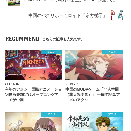
中国のパクリボーカロイド「东方栀子」
RECOMMEND
こちらの記事も人気です。
アニメ
アニメ
2017.6.16
2019.7.6
今年のアヌシー国際アニメーショ
中国のMOBAゲーム「非人学園
ン映画祭2017はオープニングア
（非人類学園）」 一周年記念ア
ニメが中国…
ニメのアクシ…
アニメ
アニメ