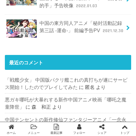
的手」予告映像
2022.01.03
中国の東方同人アニメ「秘封活動記録
第三話 -運命-」 前編予告PV
2021.12.30
最近のコメント
「戦艦少女」 中国版パクリ艦これの真打ちが遂にサービ
ス開始！したのでプレイしてみた
に
匿名
より
悪ガキ哪吒が大暴れする新作中国アニメ映画「哪吒之魔
童降世」
に
森 和正
より
中国テンセントの新作修仙ファンタジーアニメ「一念永
恒」
に
匿名
より
ホーム
メニュー
最新記事
フォロー
シェア
トップ
Twitter
facebook