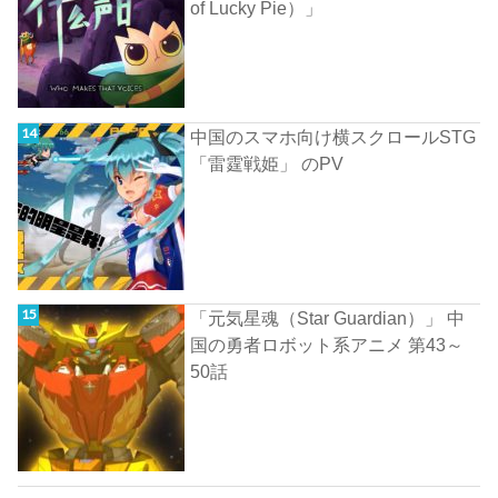
of Lucky Pie）」
中国のスマホ向け横スクロールSTG
「雷霆戦姫」 のPV
「元気星魂（Star Guardian）」 中
国の勇者ロボット系アニメ 第43～
50話