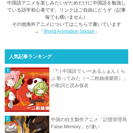
中国語アニメを楽しみたいがためだけに中国語を勉強し
ている語学初心者です。リンクはご自由にどうぞ（記事
毎でも構いません）
その他海外アニメについてはこちらで書いています
→「
World Animation Splash
」
人気記事ランキング
「*: ) 中国語で いーあるふぁんくら
ぶ 歌ってみた（一二粉絲俱樂部）」
の歌詞と読み仮名
中国の自主製作アニメ「記憶管理局
False Memory」が凄い