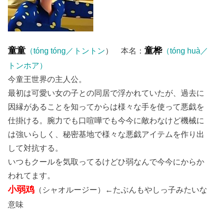
童童
童桦
（tóng tóng／トントン
） 本名：
（tóng huà／
トンホア）
今童王世界の主人公。
最初は可愛い女の子との同居で浮かれていたが、過去に
因縁があることを知ってからは様々な手を使って悪戯を
仕掛ける。腕力でも口喧嘩でも今今に敵わなけど機械に
は強いらしく、秘密基地で様々な悪戯アイテムを作り出
して対抗する。
いつもクールを気取ってるけどひ弱なんで今今にからか
われてます。
小弱鸡
（シャオルージー）←たぶんもやしっ子みたいな
意味