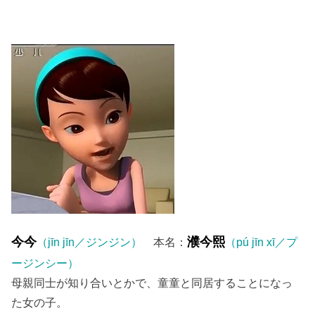
今今
濮今熙
（jīn jīn／ジンジン）
本名：
（pú jīn xī／プ
ージンシー）
母親同士が知り合いとかで、童童と同居することになっ
た女の子。