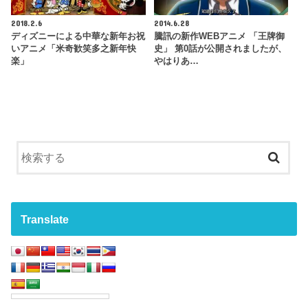
2018.2.6
2014.6.28
ディズニーによる中華な新年お祝
騰訊の新作WEBアニメ 「王牌御
いアニメ「米奇歓笑多之新年快
史」 第0話が公開されましたが、
楽」
やはりあ…
Translate