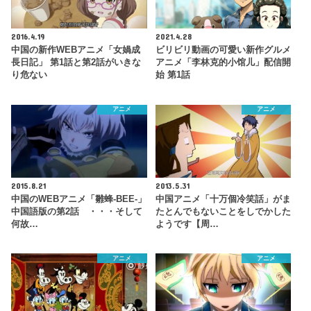
2016.4.19
2021.4.28
中国の新作WEBアニメ「女媧成
ビリビリ動画の可愛い新作グルメ
長日記」 第1話と第2話がいきな
アニメ「李林克的小馆儿」配信開
り危ない
始 第1話
アニメ
アニメ
2015.8.21
2013.5.31
中国のWEBアニメ「雛蜂-BEE-」
中国アニメ「十万個冷笑話」がま
中国語版の第2話 ・・・そして
たとんでもないことをしでかした
何故…
ようです【周…
アニメ
アニメ