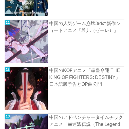
中国の人気ゲーム崩壊3rdの新作シ
ョートアニメ「希儿（ゼーレ）」
中国のKOFアニメ「拳皇命運 THE
KING OF FIGHTERS: DESTINY」
日本語版予告とOP曲公開
中国のアドベンチャータイムチック
アニメ「幸運派伝説（The Legend