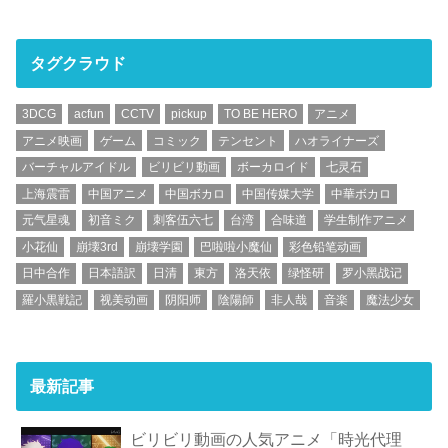
タグクラウド
3DCG
acfun
CCTV
pickup
TO BE HERO
アニメ
アニメ映画
ゲーム
コミック
テンセント
ハオライナーズ
バーチャルアイドル
ビリビリ動画
ボーカロイド
七灵石
上海震雷
中国アニメ
中国ボカロ
中国传媒大学
中華ボカロ
元气星魂
初音ミク
刺客伍六七
台湾
合味道
学生制作アニメ
小花仙
崩壊3rd
崩壊学園
巴啦啦小魔仙
彩色铅笔动画
日中合作
日本語訳
日清
東方
洛天依
绿怪研
罗小黑战记
羅小黒戦記
视美动画
阴阳师
陰陽師
非人哉
音楽
魔法少女
最新記事
ビリビリ動画の人気アニメ「時光代理