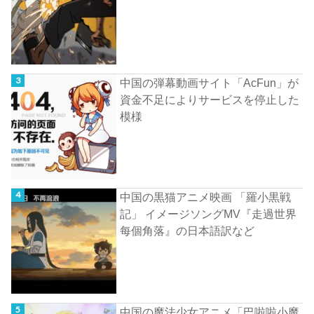
中国の弾幕動画サイト「AcFun」が
資金不足によりサービスを停止した
模様
中国の黒猫アニメ映画 「羅小黒戦
記」 イメージソングMV『走過世界
每個角落』の日本語訳など
中国の魔法少女アニメ「巴啦啦小魔