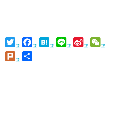
T
F
H
L
S
W
w
a
a
i
i
e
P
共
i
c
t
n
n
C
l
有
t
e
e
e
a
h
u
t
b
n
W
a
r
e
o
a
e
t
k
r
o
i
k
b