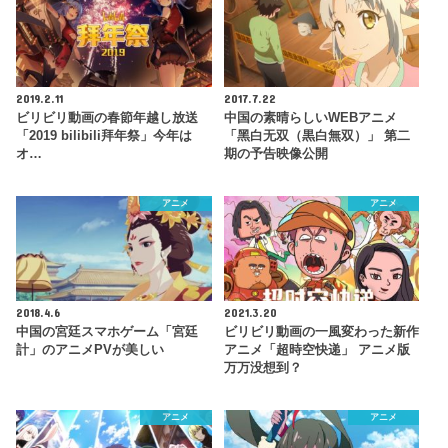
2019.2.11
2017.7.22
ビリビリ動画の春節年越し放送
中国の素晴らしいWEBアニメ
「2019 bilibili拜年祭」今年は
「黑白无双（黒白無双）」 第二
オ…
期の予告映像公開
アニメ
アニメ
2018.4.6
2021.3.20
中国の宮廷スマホゲーム「宮廷
ビリビリ動画の一風変わった新作
計」のアニメPVが美しい
アニメ「超時空快递」 アニメ版
万万没想到？
アニメ
アニメ