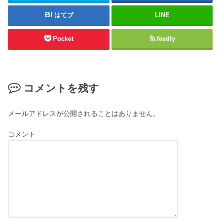
はてブ
LINE
Pocket
feedly
コメントを残す
メールアドレスが公開されることはありません。
コメント