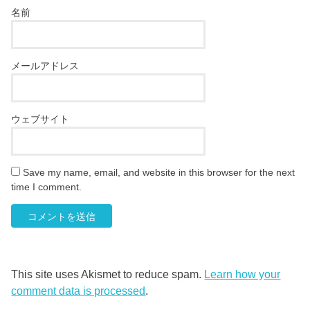
名前
メールアドレス
ウェブサイト
Save my name, email, and website in this browser for the next
time I comment.
This site uses Akismet to reduce spam.
Learn how your
comment data is processed
.