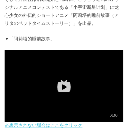
ジナルアニメコンテストである「小宇宙新星计划」に龙
心少女の外伝的ショートアニメ「阿莉塔的睡前故事（ア
リタのベッドタイムストーリー）」を出品。
▼「阿莉塔的睡前故事」
※表示されない場合はここをクリック