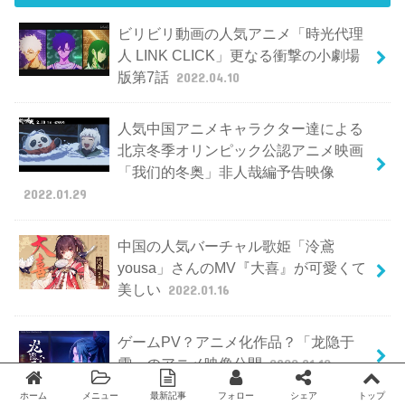
ビリビリ動画の人気アニメ「時光代理
人 LINK CLICK」更なる衝撃の小劇場
版第7話
2022.04.10
人気中国アニメキャラクター達による
北京冬季オリンピック公認アニメ映画
「我们的冬奥」非人哉編予告映像
2022.01.29
中国の人気バーチャル歌姫「泠鳶
yousa」さんのMV『大喜』が可愛くて
美しい
2022.01.16
ゲームPV？アニメ化作品？「龙隐于
雪」のアニメ映像公開
2022.01.12
ホーム
メニュー
最新記事
フォロー
シェア
トップ
Twitter
facebook