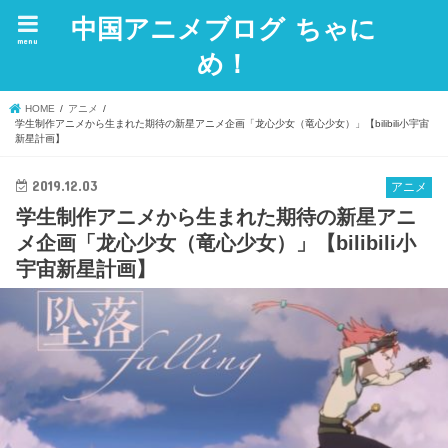
中国アニメブログ ちゃに
menu
め！
HOME
アニメ
学生制作アニメから生まれた期待の新星アニメ企画「龙心少女（竜心少女）」【bilibili小宇宙
新星計画】
2019.12.03
アニメ
学生制作アニメから生まれた期待の新星アニ
メ企画「龙心少女（竜心少女）」【bilibili小
宇宙新星計画】