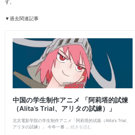
す。
▼過去関連記事