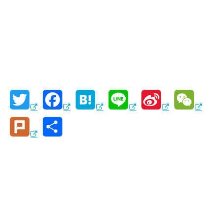
T
F
H
L
S
W
w
a
a
i
i
e
P
共
i
c
t
n
n
C
l
有
t
e
e
e
a
h
u
t
b
n
W
a
r
e
o
a
e
t
k
r
o
i