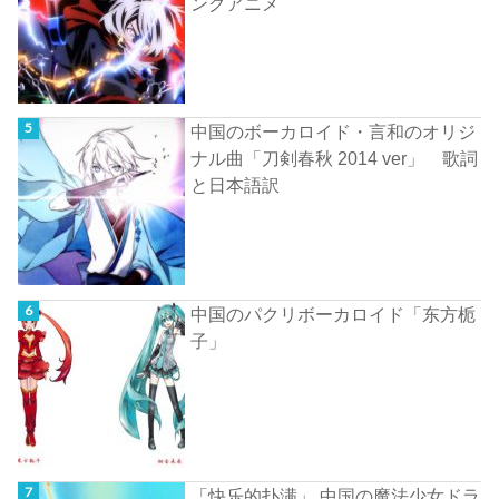
ングアニメ
中国のボーカロイド・言和のオリジ
ナル曲「刀剣春秋 2014 ver」 歌詞
と日本語訳
中国のパクリボーカロイド「东方栀
子」
「快乐的扑满」 中国の魔法少女ドラ