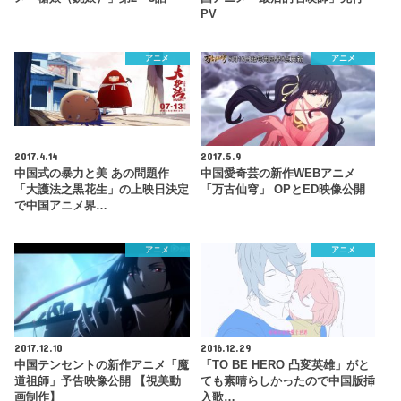
PV
アニメ
アニメ
2017.4.14
2017.5.9
中国式の暴力と美 あの問題作
中国愛奇芸の新作WEBアニメ
「大護法之黒花生」の上映日決定
「万古仙穹」 OPとED映像公開
で中国アニメ界…
アニメ
アニメ
2017.12.10
2016.12.29
中国テンセントの新作アニメ「魔
「TO BE HERO 凸変英雄」がと
道祖師」予告映像公開 【視美動
ても素晴らしかったので中国版挿
画制作】
入歌…