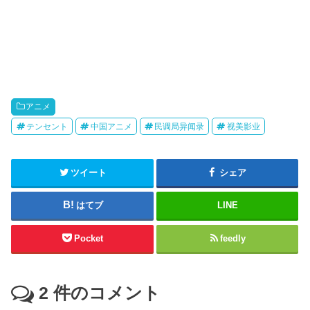
アニメ
テンセント
中国アニメ
民调局异闻录
视美影业
ツイート
シェア
はてブ
LINE
Pocket
feedly
2
件のコメント