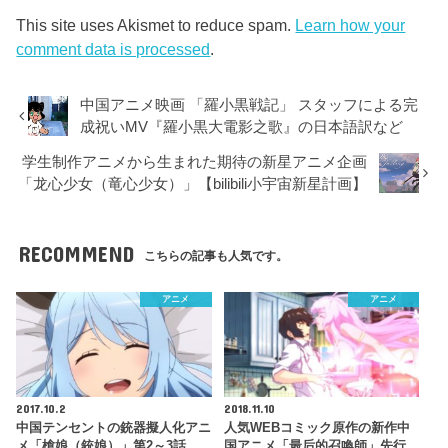
This site uses Akismet to reduce spam.
Learn how your
comment data is processed
.
中国アニメ映画 「羅小黒戦記」 スタッフによる完
成祝いMV『羅小黒大電影之歌』の日本語訳など
学生制作アニメから生まれた期待の新星アニメ企画
「龙心少女（竜心少女）」【bilibili小宇宙新星計画】
RECOMMEND
こちらの記事も人気です。
アニメ
アニメ
2017.10.2
2018.11.10
中国テンセントの銃器擬人化アニ
人気WEBコミック原作の新作中
メ「槍娘（銃娘）」第2～3話
国アニメ「最后的召喚師」先行