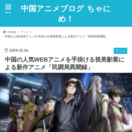
中国アニメブログ ちゃに
menu
め！
HOME
アニメ
中国の人気WEBアニメを手掛ける視美影業による新作アニメ「民調局異聞録」
2019.12.04
アニメ
中国の人気WEBアニメを手掛ける視美影業に
よる新作アニメ「民調局異聞録」