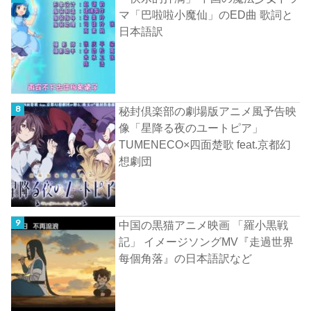
マ「巴啦啦小魔仙」のED曲 歌詞と
日本語訳
秘封倶楽部の劇場版アニメ風予告映
像「星降る夜のユートピア」
TUMENECO×四面楚歌 feat.京都幻
想劇団
中国の黒猫アニメ映画 「羅小黒戦
記」 イメージソングMV『走過世界
每個角落』の日本語訳など