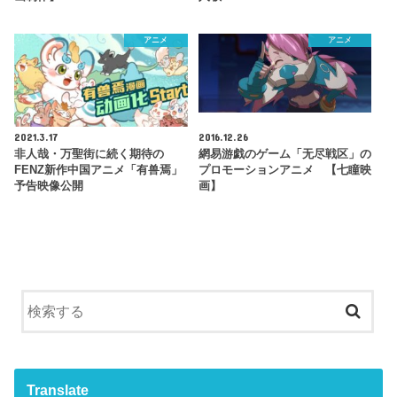
アニメ
アニメ
2021.3.17
2016.12.26
非人哉・万聖街に続く期待の
網易游戯のゲーム「无尽戦区」の
FENZ新作中国アニメ「有兽焉」
プロモーションアニメ 【七瞳映
予告映像公開
画】
Translate