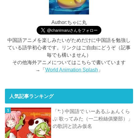
Author:ちゃに丸
中国語アニメを楽しみたいがためだけに中国語を勉強し
ている語学初心者です。リンクはご自由にどうぞ（記事
毎でも構いません）
その他海外アニメについてはこちらで書いています
→「
World Animation Splash
」
人気記事ランキング
「*: ) 中国語で いーあるふぁんくら
ぶ 歌ってみた（一二粉絲俱樂部）」
の歌詞と読み仮名