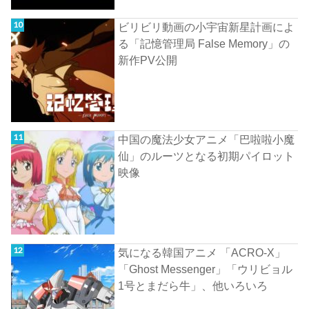
ビリビリ動画の小宇宙新星計画によ
る「記憶管理局 False Memory」の
新作PV公開
中国の魔法少女アニメ「巴啦啦小魔
仙」のルーツとなる初期パイロット
映像
気になる韓国アニメ 「ACRO-X」
「Ghost Messenger」「ウリビョル
1号とまだら牛」、他いろいろ