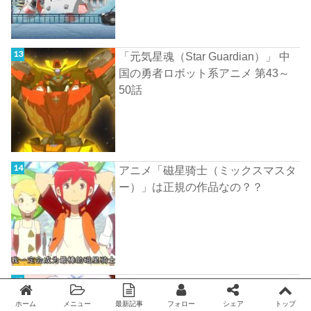
「元気星魂（Star Guardian）」 中
国の勇者ロボット系アニメ 第43～
50話
アニメ「磁星骑士（ミックスマスタ
ー）」は正規の作品なの？？
「十万个冷笑话 第四話 福禄篇」 中
国のショートギャグアニメの日本語
ホーム
メニュー
最新記事
フォロー
シェア
トップ
Twitter
facebook