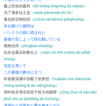
赌上性命的裁判
（dǔ shàng xìngmìng de cáipàn）
为了潘多拉之盒
（wèile pānduōlā zhī hé）
最后的宝物彷徨
（zuìhòu de bǎowù pánghuáng）
命を賭けた裁判は
パンドラの箱に残された
最後の宝によって揺れ動いている
拥抱信仰
（yōngbào xìnyǎng）
站在这最后的舞台上
（zhàn zài zhè zuìhòu de wǔtái
shàng）
信念を貫いて
この最後の舞台に立つ
怀抱着深渊中苏醒了的梦想
（huáibào zhe shēnyuān
zhōng sūxǐng le de mèngxiǎng）
用灼热言弹击毁竖于前方的路障
（yòng zhuó rè yán dàn
jīhuǐ shù yú qiánfāng de lùzhàng）
深淵から目覚めた夢を抱きながら