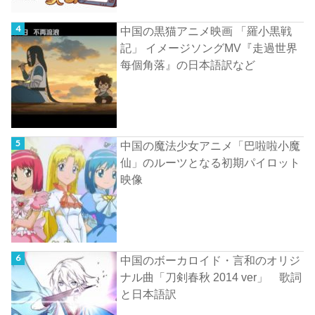
中国の黒猫アニメ映画 「羅小黒戦
記」 イメージソングMV『走過世界
每個角落』の日本語訳など
中国の魔法少女アニメ「巴啦啦小魔
仙」のルーツとなる初期パイロット
映像
中国のボーカロイド・言和のオリジ
ナル曲「刀剣春秋 2014 ver」 歌詞
と日本語訳