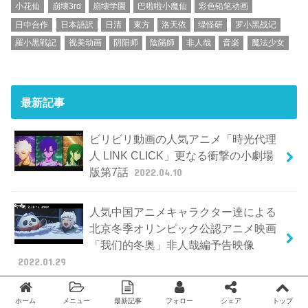
小花仙
崩壊3rd
崩壊学園
巴啦啦小魔仙
彩色铅笔动画
日中合作
日本語訳
日清
東方
洛天依
绿怪研
罗小黑战记
羅小黒戦記
视美动画
阴阳师
陰陽師
非人哉
音楽
魔法少女
最新記事
ビリビリ動画の人気アニメ「時光代理
人 LINK CLICK」更なる衝撃の小劇場
版第7話
2022.04.10
人気中国アニメキャラクター達による
北京冬季オリンピック公認アニメ映画
「我们的冬奥」非人哉編予告映像
2022.01.29
中国の人気バーチャル歌姫「泠鳶
ホーム
メニュー
最新記事
フォロー
シェア
トップ
Twitter
facebook