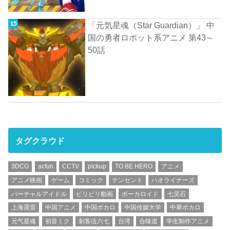
「元気星魂（Star Guardian）」 中
国の勇者ロボット系アニメ 第43～
50話
タグクラウド
3DCG
acfun
CCTV
pickup
TO BE HERO
アニメ
アニメ映画
ゲーム
コミック
テンセント
ハオライナーズ
バーチャルアイドル
ビリビリ動画
ボーカロイド
七灵石
上海震雷
中国アニメ
中国ボカロ
中国传媒大学
中華ボカロ
元气星魂
初音ミク
刺客伍六七
台湾
合味道
学生制作アニメ