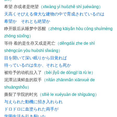
希望 亦或者是绝望
（xīwàng yì huòzhě shì juéwàng）
天高くそびえる偉大な建物の中で育成されているのは
希望か それとも絶望か
睁开眼后从睡梦中苏醒
（zhēng kāiyǎn hòu cóng shuìmèng
zhōng sūxǐng）
等待 着的是生存又或是死亡
（děngdài zhe de shì
shēngcún yòu huòshì sǐwáng）
目を開いて深い眠りから目覚れば
待っているのは生か、それとも死か
被给予的动机拉入了
（bèi jǐyǔ de dòngjī lā rù le）
泥潭沾满鲜血的双手
（nítán zhānmǎn xiānxuè de
shuāngshǒu）
撕裂了学院的时光
（sīliè le xuéyuàn de shíguāng）
与えられた動機に招き入れられ
ドロドロに血塗られた両手が
学園生活を引き裂いた