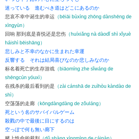
迷っている 進むべき道はどこにあるのか
悲哀不幸中诞生的幸运
（bēiāi bùxìng zhōng dànshēng de
xìngyùn）
回响 那到底是喜悦还是悲伤
（huíxiǎng nà dàodǐ shì xǐyuè
háishì bēishāng）
悲しみと不幸のなかに生まれた幸運
反響する それは結局喜びなのか悲しみなのか
标名着死亡的生存游戏
（biāomíng zhe sǐwáng de
shēngcún yóuxì）
在残杀的最后看到的是
（zài cánshā de zuìhòu kàndào de
shì）
空荡荡的走廊
（kōngdàngdàng de zǒuláng）
死という名のサバイバルゲーム
殺戮の中で最後に目にするのは
空っぽで何も無い廊下
赌上性命的裁判
（dǔ shàng xìngmìng de cáipàn）