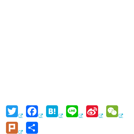
T
F
H
L
S
W
w
a
a
i
i
e
P
共