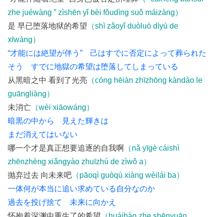
zhe juéwàng ” zìshēn yǐ bèi fǒudìng suǒ máizàng）
是 早已堕落地狱的希望
（shì zǎoyǐ duòluò dìyù de
xīwàng）
“才能には絶望が伴う” 己はすでに否定によって葬られた
そう すでに地獄の希望は堕落してしまっている
从黑暗之中 看到了光亮
（cóng hēiàn zhīzhōng kàndào le
guāngliàng）
未消亡
（wèi xiāowáng）
暗黒の中から 見えた輝きは
まだ消えてはいない
哪一个才是真正想要追逐的自我啊
（nǎ yīgè cáishì
zhēnzhèng xiǎngyào zhuīzhú de zìwǒ a）
抛弃过去 向未来吧
（pāoqì guòqù xiàng wèilái ba）
一体何が本当に追い求めている自分なのか
過去を投げ捨て 未来に向かえ
怀抱着深渊中重生了的希望
（huáibào zhe shēnyuān