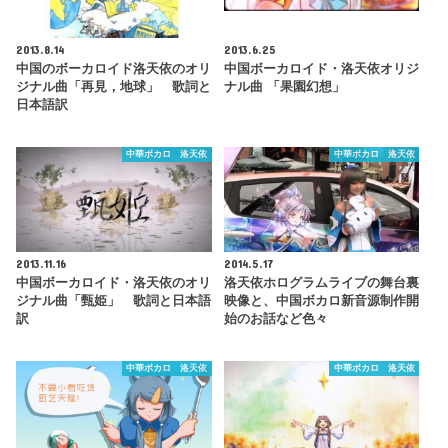
2013.8.14
2013.6.25
中国のボーカロイド洛天依のオリ
中国ボーカロイド・洛天依オリジ
ジナル曲「再見，地球」 歌詞と
ナル曲 「果園幻想」
日本語訳
中華ボカロ 洛天依
中華ボカロ 洛天依
2013.11.16
2014.5.17
中国ボーカロイド・洛天依のオリ
洛天依ホログラムライブの舞台裏
ジナル曲「甄姫」 歌詞と日本語
映像と、中国ボカロ新音源制作開
訳
始のお話など色々
中華ボカロ 洛天依
中華ボカロ 洛天依