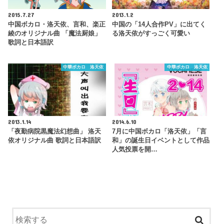
2015.7.27
2013.1.2
中国ボカロ・洛天依、言和、楽正
中国の「14人合作PV」に出てく
綾のオリジナル曲 「魔法厨娘」
る洛天依がすっごく可愛い
歌詞と日本語訳
中華ボカロ 洛天依
中華ボカロ 洛天依
2013.1.14
2014.6.10
「夜勤病院黒魔法幻想曲」 洛天
7月に中国ボカロ「洛天依」「言
依オリジナル曲 歌詞と日本語訳
和」の誕生日イベントとして作品
人気投票を開…