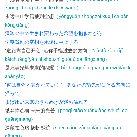
zhōng chóng shēng le de xīwàng）
永远中止学籍裁判空想
（yǒngyuǎn zhōngzhǐ xuéjí cáipàn
kōngxiǎng）
深渊の中で生まれ変わった希望を抱きながら
学籍裁判の空想を永遠に中止する
“道路靠自己开创” 沿你手指过去的方向
（“dàolù kào zìjǐ
kāichuàng”yán nǐ shǒuzhǐ guòqù de fāngxiang）
是充满光辉未来的闪耀
（shì chōngmǎn guānghuī wèilái de
shǎnyào）
“道は自然と開かれていく” あなたの指先がなぞる方向に
沿って
まばゆい未来のきらめきが満ち溢れる
抛弃掉选项 未来的光芒
（pāoqì diào xuǎnxiàng wèilái de
guāngmáng）
深藏在心房 扬帆起航
（shēn cáng zài xīnfáng yángfān
qǐháng）