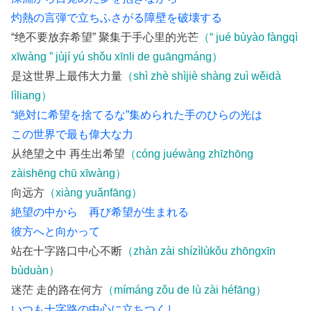
灼熱の言弾で立ちふさがる障壁を破壊する
“绝不要放弃希望” 聚集于手心里的光芒
（“ jué bùyào fàngqì
xīwàng ” jùjí yú shǒu xīnli de guāngmáng）
是这世界上最伟大力量
（shì zhè shìjiè shàng zuì wěidà
lìliang）
“絶対に希望を捨てるな”集められた手のひらの光は
この世界で最も偉大な力
从绝望之中 再生出希望
（cóng juéwàng zhīzhōng
zàishēng chū xīwàng）
向远方
（xiàng yuǎnfāng）
絶望の中から 再び希望が生まれる
彼方へと向かって
站在十字路口中心不断
（zhàn zài shízìlùkǒu zhōngxīn
bùduàn）
迷茫 走的路在何方
（mímáng zǒu de lù zài héfāng）
いつも十字路の中心に立ちつくし