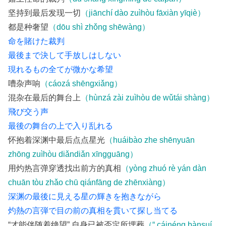
坚持到最后发现一切
（jiānchí dào zuìhòu fāxiàn yīqiè）
都是种奢望
（dōu shì zhǒng shēwàng）
命を賭けた裁判
最後まで決して手放しはしない
現れるもの全てが微かな希望
嘈杂声响
（cáozá shēngxiǎng）
混杂在最后的舞台上
（hùnzá zài zuìhòu de wǔtái shàng）
飛び交う声
最後の舞台の上で入り乱れる
怀抱着深渊中最后点点星光
（huáibào zhe shēnyuān
zhōng zuìhòu diǎndiǎn xīngguāng）
用灼热言弹穿透找出前方的真相
（yòng zhuó rè yán dàn
chuān tòu zhǎo chū qiánfāng de zhēnxiàng）
深渊の最後に見える星の輝きを抱きながら
灼熱の言弾で目の前の真相を貫いて探し当てる
“才能伴随着绝望” 自身已被否定所埋葬
（“ cáinéng bànsuí