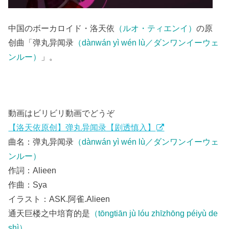
中国のボーカロイド・洛天依
（ルオ・ティエンイ）
の原
创曲「弹丸异闻录
（dànwán yì wén lù／ダンワンイーウェ
ンルー）
」。
動画はビリビリ動画でどうぞ
【洛天依原创】弹丸异闻录【剧透慎入】
曲名：弹丸异闻录
（dànwán yì wén lù／ダンワンイーウェ
ンルー）
作詞：Alieen
作曲：Sya
イラスト：ASK.阿雀.Alieen
通天巨楼之中培育的是
（tōngtiān jù lóu zhīzhōng péiyù de
shì）