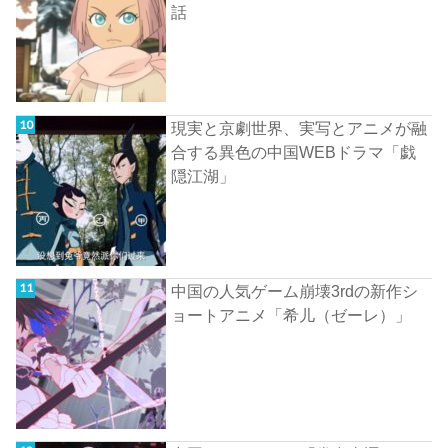
話
現実と京劇世界、実写とアニメが融
合する異色の中国WEBドラマ「戯
隠江湖」
中国の人気ゲーム崩壊3rdの新作シ
ョートアニメ「希儿（ゼーレ）」