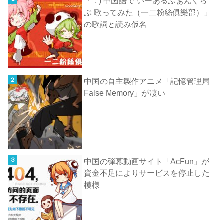
「*: ) 中国語で いーあるふぁんくら
ぶ 歌ってみた（一二粉絲俱樂部）」
の歌詞と読み仮名
中国の自主製作アニメ「記憶管理局
False Memory」が凄い
中国の弾幕動画サイト「AcFun」が
資金不足によりサービスを停止した
模様