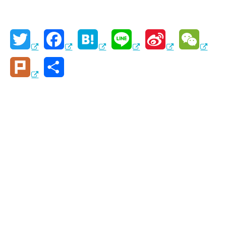
T
F
H
L
S
W
w
a
a
i
i
e
P
共
i
c
t
n
n
C
l
有
t
e
e
e
a
h
u
t
b
n
W
a
r
e
o
a
e
t
k
r
o
i
k
b
o