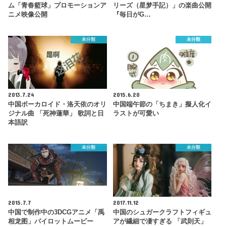
ム「青春籃球」プロモーションア
リーズ（星梦手記）」の楽曲公開
ニメ映像公開
『毎日がG…
未分類
未分類
2013.7.24
2015.6.20
中国ボーカロイド・洛天依のオリ
中国端午節の「ちまき」擬人化イ
ジナル曲 「死神蓮華」 歌詞と日
ラストが可愛い
本語訳
未分類
未分類
2015.7.7
2017.11.12
中国で制作中の3DCGアニメ「禹
中国のシュガークラフトフィギュ
相龙图」パイロットムービー
アが繊細で凄すぎる 「武則天」