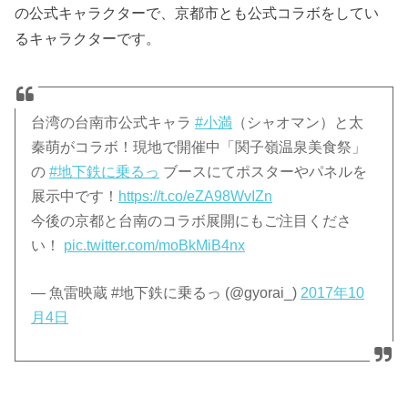
の公式キャラクターで、京都市とも公式コラボをしてい
るキャラクターです。
台湾の台南市公式キャラ
#小満
（シャオマン）と太
秦萌がコラボ！現地で開催中「関子嶺温泉美食祭」
の
#地下鉄に乗るっ
ブースにてポスターやパネルを
展示中です！
https://t.co/eZA98WvIZn
今後の京都と台南のコラボ展開にもご注目くださ
い！
pic.twitter.com/moBkMiB4nx
— 魚雷映蔵 #地下鉄に乗るっ (@gyorai_)
2017年10
月4日