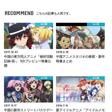
RECOMMEND
こちらの記事も人気です。
未分類
未分類
2017.12.23
2018.2.18
中国の東方同人アニメ「秘封活動
中国アニメスタジオの春節・新年
記録-祝-」 9分プレビュー映像公
映像まとめ
開
未分類
未分類
2017.11.17
2016.7.16
中国の新作ストリートバスケゲー
新アイドルアニメ「アイドルメモ