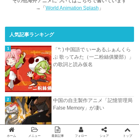
その他海外アニメについてはこちらで書いています
→「
World Animation Splash
」
人気記事ランキング
「*: ) 中国語で いーあるふぁんくら
ぶ 歌ってみた（一二粉絲俱樂部）」
の歌詞と読み仮名
中国の自主製作アニメ「記憶管理局
False Memory」が凄い
ホーム
メニュー
最新記事
フォロー
シェア
トップ
Twitter
facebook