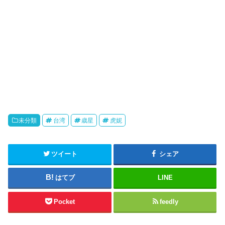
未分類
台湾
歳星
虎妮
ツイート
シェア
はてブ
LINE
Pocket
feedly