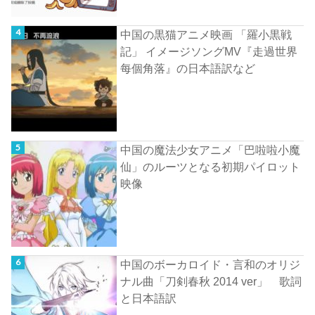
中国の黒猫アニメ映画 「羅小黒戦
記」 イメージソングMV『走過世界
每個角落』の日本語訳など
中国の魔法少女アニメ「巴啦啦小魔
仙」のルーツとなる初期パイロット
映像
中国のボーカロイド・言和のオリジ
ナル曲「刀剣春秋 2014 ver」 歌詞
と日本語訳