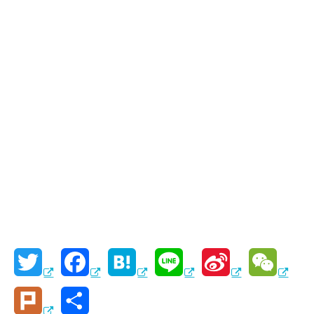
T
F
H
L
S
W
w
a
a
i
i
e
P
共