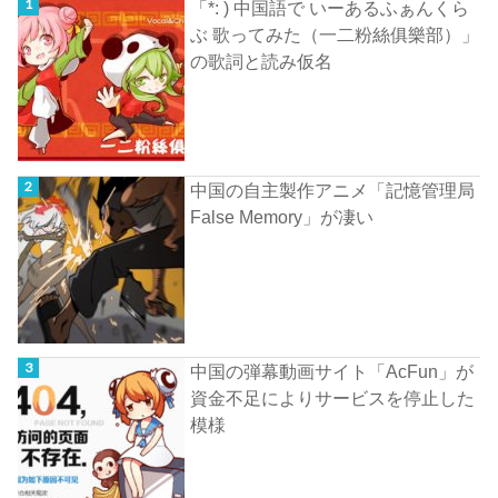
「*: ) 中国語で いーあるふぁんくら
ぶ 歌ってみた（一二粉絲俱樂部）」
の歌詞と読み仮名
中国の自主製作アニメ「記憶管理局
False Memory」が凄い
中国の弾幕動画サイト「AcFun」が
資金不足によりサービスを停止した
模様