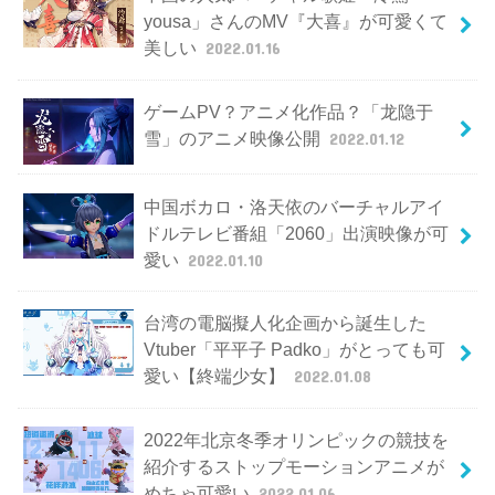
yousa」さんのMV『大喜』が可愛くて
美しい
2022.01.16
ゲームPV？アニメ化作品？「龙隐于
雪」のアニメ映像公開
2022.01.12
中国ボカロ・洛天依のバーチャルアイ
ドルテレビ番組「2060」出演映像が可
愛い
2022.01.10
台湾の電脳擬人化企画から誕生した
Vtuber「平平子 Padko」がとっても可
愛い【終端少女】
2022.01.08
2022年北京冬季オリンピックの競技を
紹介するストップモーションアニメが
めちゃ可愛い
2022.01.06