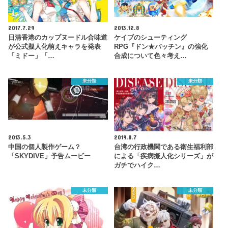
2017.7.29
2013.12.8
日清香港のカップヌードル合味道
ケイブのシューティング
が公式擬人化萌えキャラを発表
RPG『ドン★パッチン』の強化
「ミドー」「…
合成について色々考え…
未分類
未分類
2013.5.3
2019.8.7
中国の個人製作ゲーム？
台湾の行政機関である衛生福利部
「SKYDIVE」予告ムービー
による「疾病擬人化シリーズ」が
ガチでハイク…
未分類
未分類