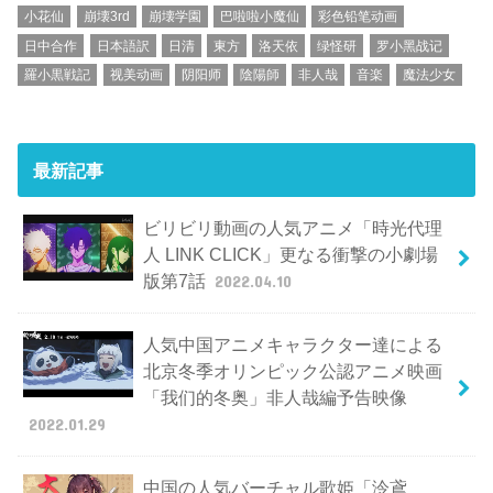
小花仙
崩壊3rd
崩壊学園
巴啦啦小魔仙
彩色铅笔动画
日中合作
日本語訳
日清
東方
洛天依
绿怪研
罗小黑战记
羅小黒戦記
视美动画
阴阳师
陰陽師
非人哉
音楽
魔法少女
最新記事
ビリビリ動画の人気アニメ「時光代理
人 LINK CLICK」更なる衝撃の小劇場
版第7話
2022.04.10
人気中国アニメキャラクター達による
北京冬季オリンピック公認アニメ映画
「我们的冬奥」非人哉編予告映像
2022.01.29
中国の人気バーチャル歌姫「泠鳶