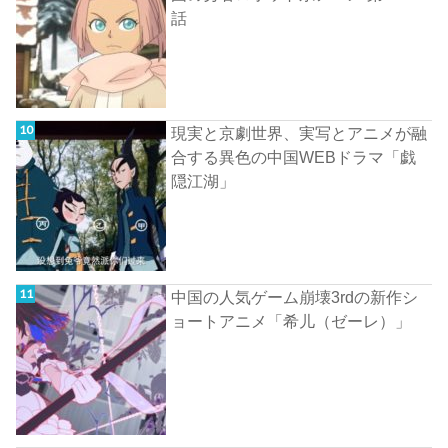
話
現実と京劇世界、実写とアニメが融
合する異色の中国WEBドラマ「戯
隠江湖」
中国の人気ゲーム崩壊3rdの新作シ
ョートアニメ「希儿（ゼーレ）」