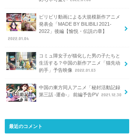
ビリビリ動画による大規模新作アニメ
発表会「MADE BY BILIBILI 2021-
2022」後編【愉悦・伝説の章】
2022.01.04
コミュ障女子が猫化した男の子たちと
生活する？中国の新作アニメ「猫先动
的手」予告映像
2022.01.03
中国の東方同人アニメ「秘封活動記録
第三話 -運命-」 前編予告PV
2021.12.30
最近のコメント