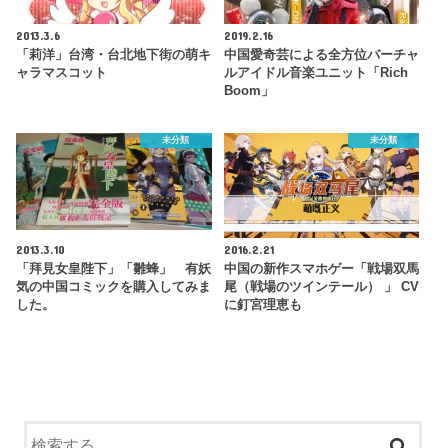
2013.3.6
2019.2.16
「莉洋」台湾・台北地下街の萌キ
中国愛奇芸による全方位バーチャ
ャラマスコット
ルアイドル音楽ユニット「Rich
Boom」
未分類
未分類
2013.3.10
2016.2.21
「拜見女皇陛下」「雛蜂」 有妖
中国の新作スマホゲー「戦場双馬
気の中国コミックを購入してみま
尾（戦場のツインテール） 」 CV
した。
に釘宮理恵も