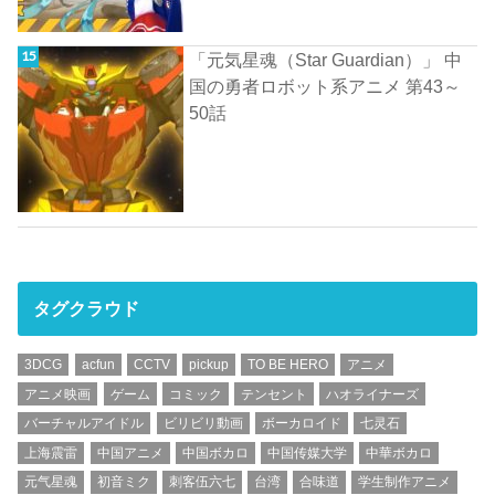
「元気星魂（Star Guardian）」 中
国の勇者ロボット系アニメ 第43～
50話
タグクラウド
3DCG
acfun
CCTV
pickup
TO BE HERO
アニメ
アニメ映画
ゲーム
コミック
テンセント
ハオライナーズ
バーチャルアイドル
ビリビリ動画
ボーカロイド
七灵石
上海震雷
中国アニメ
中国ボカロ
中国传媒大学
中華ボカロ
元气星魂
初音ミク
刺客伍六七
台湾
合味道
学生制作アニメ