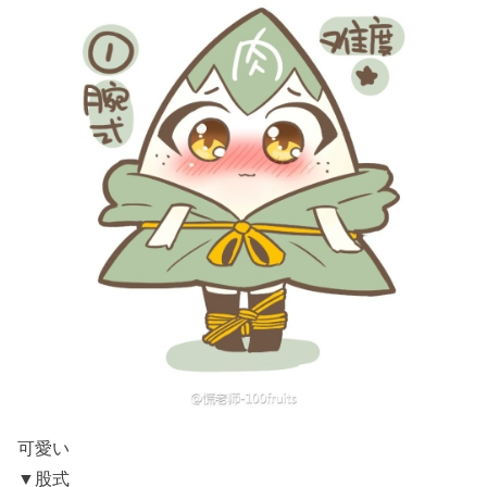
可愛い
▼股式