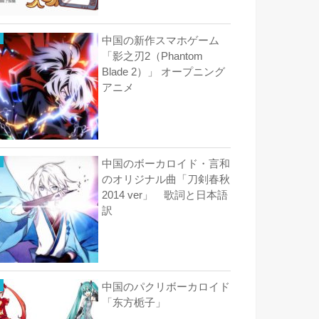
中国の新作スマホゲーム
「影之刃2（Phantom
Blade 2）」 オープニング
アニメ
中国のボーカロイド・言和
のオリジナル曲「刀剣春秋
2014 ver」 歌詞と日本語
訳
中国のパクリボーカロイド
「东方栀子」