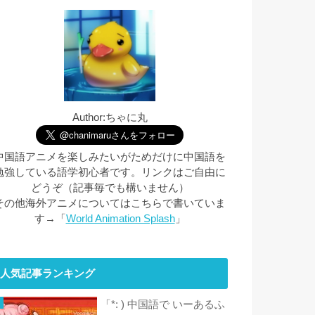
Author:ちゃに丸
中国語アニメを楽しみたいがためだけに中国語を
勉強している語学初心者です。リンクはご自由に
どうぞ（記事毎でも構いません）
その他海外アニメについてはこちらで書いていま
す→「
World Animation Splash
」
人気記事ランキング
「*: ) 中国語で いーあるふ