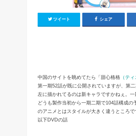
h
u
有
e
a
r
i
ツイート
シェア
t
k
b
o
中国のサイトを眺めてたら「甜心格格
（ティ
第一期52話が既に公開されていますが、第二
左に描かれてるのは新キャラですかねぇ。一
どうも製作当初から一期二期で104話構成
のアニメとはスタイルが大きく違うところで
以下DVDの話