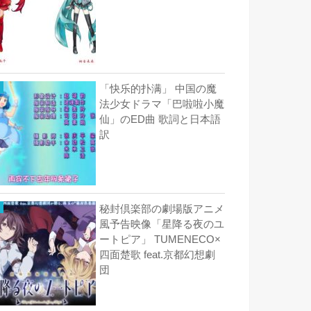
「快乐的扑满」 中国の魔
法少女ドラマ「巴啦啦小魔
仙」のED曲 歌詞と日本語
訳
秘封倶楽部の劇場版アニメ
風予告映像「星降る夜のユ
ートピア」 TUMENECO×
四面楚歌 feat.京都幻想劇
団