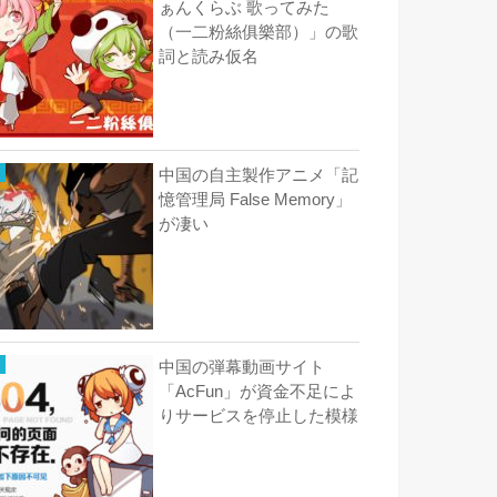
ぁんくらぶ 歌ってみた
（一二粉絲俱樂部）」の歌
詞と読み仮名
中国の自主製作アニメ「記
憶管理局 False Memory」
が凄い
中国の弾幕動画サイト
「AcFun」が資金不足によ
りサービスを停止した模様