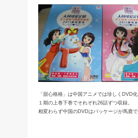
「甜心格格」は中国アニメでは珍しくDVD
１期の上巻下巻でそれぞれ26話ずつ収録。
相変わらず中国のDVDはパッケージが馬鹿