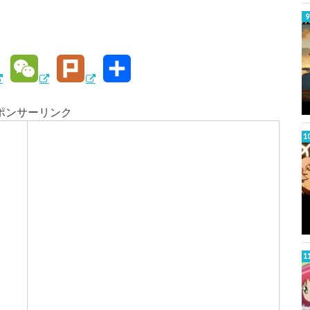
W
P
共
e
l
有
ポンサーリンク
C
u
h
r
W
a
k
t