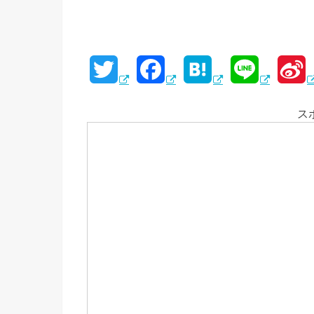
T
F
H
L
S
w
a
a
i
i
ス
i
c
t
n
n
t
e
e
e
a
t
b
n
e
o
a
e
r
o
i
k
b
o