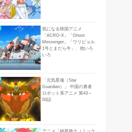
気になる韓国アニメ
「ACRO-X」「Ghost
Messenger」「ウリビョル
1号とまだら牛」、他いろ
いろ
「元気星魂（Star
Guardian）」 中国の勇者
ロボット系アニメ 第43～
50話
アニメ「磁星骑士（ミック