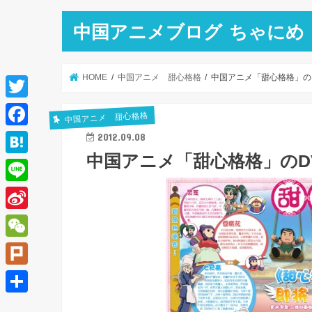
中国アニメブログ ちゃにめ
HOME
中国アニメ 甜心格格
中国アニメ「甜心格格」の
T
中国アニメ 甜心格格
w
F
2012.09.08
i
中国アニメ「甜心格格」のD
a
H
t
c
a
L
t
e
t
i
e
S
b
e
n
r
i
o
W
n
e
n
o
e
a
P
a
k
C
l
共
W