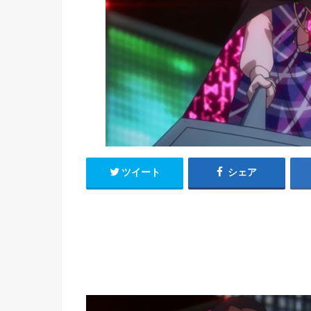
h
u
有
e
a
r
i
t
k
b
o
ツイート
シェア