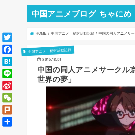
中国アニメブログ ちゃにめ
HOME
中国アニメ 秘封活動記録
中国の同人アニメサー
T
中国アニメ 秘封活動記録
w
F
2015.12.01
i
中国の同人アニメサークル
a
H
t
世界の夢」
c
a
L
t
e
t
i
e
S
b
e
n
r
i
o
W
n
e
n
o
e
a
P
a
k
C
l
共
W