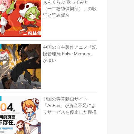
ぁんくらぶ 歌ってみた
（一二粉絲俱樂部）」の歌
詞と読み仮名
中国の自主製作アニメ「記
憶管理局 False Memory」
が凄い
中国の弾幕動画サイト
「AcFun」が資金不足によ
りサービスを停止した模様