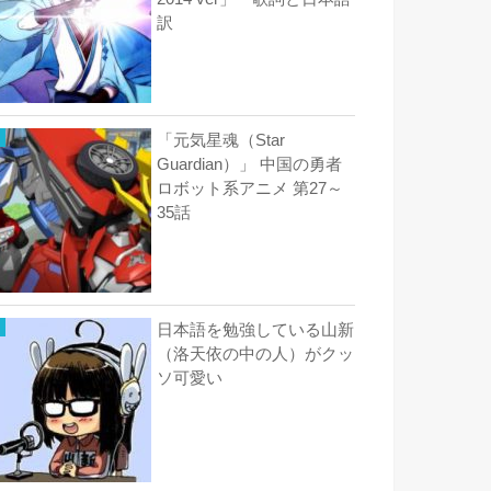
訳
「元気星魂（Star
Guardian）」 中国の勇者
ロボット系アニメ 第27～
35話
日本語を勉強している山新
（洛天依の中の人）がクッ
ソ可愛い