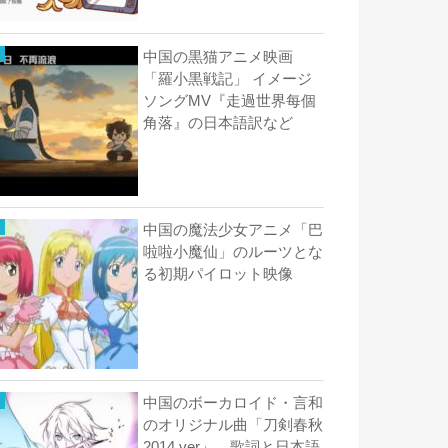
中国の黒猫アニメ映画
「羅小黒戦記」 イメージ
ソングMV『走過世界每個
角落』の日本語訳など
中国の魔法少女アニメ「巴
啦啦小魔仙」のルーツとな
る初期パイロット映像
中国のボーカロイド・言和
のオリジナル曲「刀剣春秋
2014 ver」 歌詞と日本語