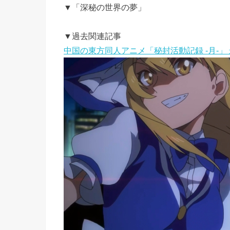
▼「深秘の世界の夢」
▼過去関連記事
中国の東方同人アニメ「秘封活動記録 -月-」