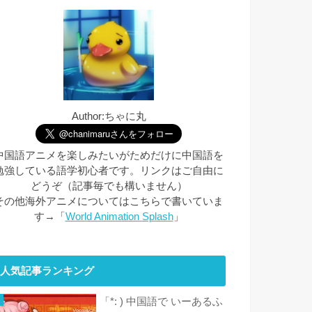
Author:ちゃに丸
中国語アニメを楽しみたいがためだけに中国語を
勉強している語学初心者です。リンクはご自由に
どうぞ（記事毎でも構いません）
その他海外アニメについてはこちらで書いていま
す→「
World Animation Splash
」
人気記事ランキング
「*: ) 中国語で いーあるふ