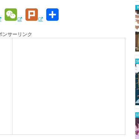
W
P
共
e
l
有
ポンサーリンク
C
u
h
r
W
a
k
t