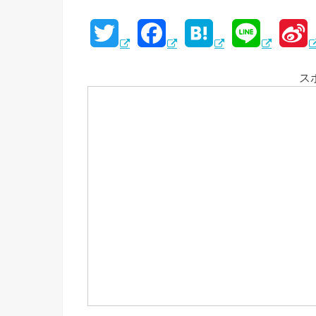
T
F
H
L
S
w
a
a
i
i
ス
i
c
t
n
n
t
e
e
e
a
t
b
n
e
o
a
e
r
o
i
k
b
o