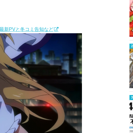
 最新PVと冬コミ告知など