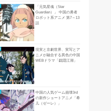
「元気星魂（Star
Guardian）」 中国の勇者
ロボット系アニメ 第7～13
話
現実と京劇世界、実写とア
ニメが融合する異色の中国
WEBドラマ「戯隠江湖」
中国の人気ゲーム崩壊3rd
の新作ショートアニメ「希
儿（ゼーレ）」