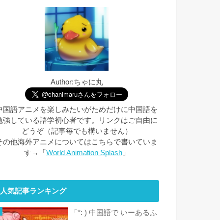
Author:ちゃに丸
中国語アニメを楽しみたいがためだけに中国語を
勉強している語学初心者です。リンクはご自由に
どうぞ（記事毎でも構いません）
その他海外アニメについてはこちらで書いていま
す→「
World Animation Splash
」
人気記事ランキング
「*: ) 中国語で いーあるふ