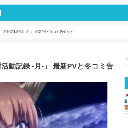
！
秘封活動記録 -月-」 最新PVと冬コミ告知など
動記録 -月-」 最新PVと冬コミ告