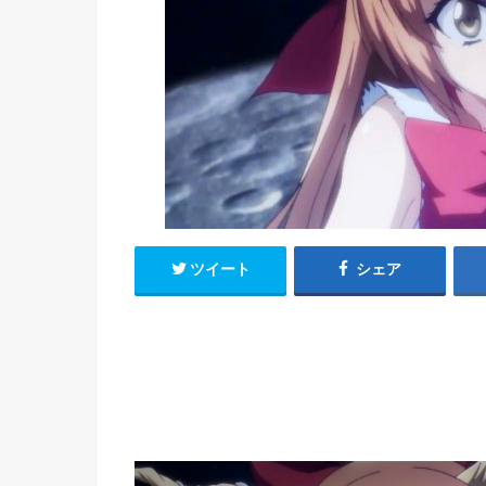
h
u
有
e
a
r
i
t
k
b
o
ツイート
シェア