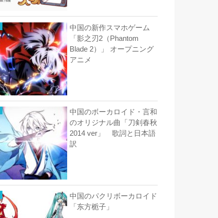
中国の新作スマホゲーム
「影之刃2（Phantom
Blade 2）」 オープニング
アニメ
中国のボーカロイド・言和
のオリジナル曲「刀剣春秋
2014 ver」 歌詞と日本語
訳
中国のパクリボーカロイド
「东方栀子」