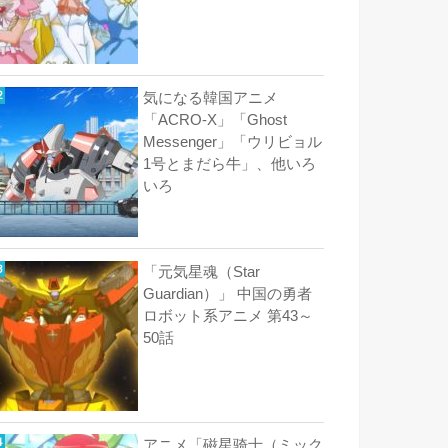
気になる韓国アニメ
「ACRO-X」「Ghost
Messenger」「ウリビョル
1号とまだら牛」、他いろ
いろ
「元気星魂（Star
Guardian）」 中国の勇者
ロボット系アニメ 第43～
50話
アニメ「磁星骑士（ミック