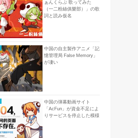
ぁんくらぶ 歌ってみた
（一二粉絲俱樂部）」の歌
詞と読み仮名
中国の自主製作アニメ「記
憶管理局 False Memory」
が凄い
中国の弾幕動画サイト
「AcFun」が資金不足によ
りサービスを停止した模様