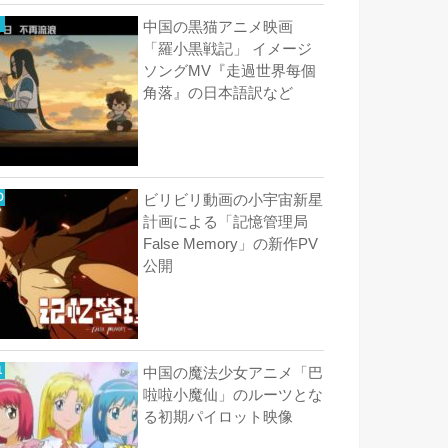
中国の黒猫アニメ映画
「羅小黒戦記」 イメージ
ソングMV『走過世界每個
角落』の日本語訳など
ビリビリ動画の小宇宙新星
計画による「記憶管理局
False Memory」の新作PV
公開
中国の魔法少女アニメ「巴
啦啦小魔仙」のルーツとな
る初期パイロット映像