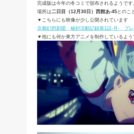
完成版は今年の冬コミで頒布されるようです
場所は
二日目（12月30日）西館あ-45
とのこ
▼こちらにも映像が少し公開されています
京都幻想剧团 秘封活動記録第1話-月- プ
▼他にも何か東方アニメを制作しているよう