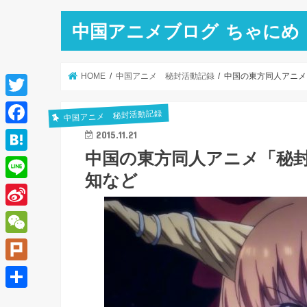
中国アニメブログ ちゃにめ
HOME
中国アニメ 秘封活動記録
中国の東方同人アニメ「
T
中国アニメ 秘封活動記録
w
F
2015.11.21
i
中国の東方同人アニメ「秘封活
a
H
t
知など
c
a
L
t
e
t
i
e
S
b
e
n
r
i
o
W
n
e
n
o
e
a
P
a
k
C
l
共
W