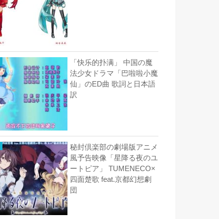
「快乐的扑满」 中国の魔
法少女ドラマ「巴啦啦小魔
仙」のED曲 歌詞と日本語
訳
秘封倶楽部の劇場版アニメ
風予告映像「星降る夜のユ
ートピア」 TUMENECO×
四面楚歌 feat.京都幻想劇
団