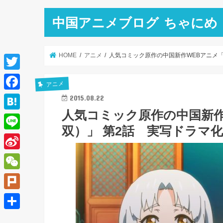
中国アニメブログ ちゃにめ
HOME
アニメ
人気コミック原作の中国新作WEBアニメ
T
アニメ
w
F
2015.08.22
i
人気コミック原作の中国新作
a
H
t
双）」 第2話 実写ドラマ
c
a
L
t
e
t
i
e
S
b
e
n
r
i
o
W
n
e
n
o
e
a
P
a
k
C
l
共
W