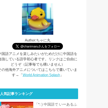
Author:ちゃに丸
中国語アニメを楽しみたいがためだけに中国語を
勉強している語学初心者です。リンクはご自由に
どうぞ（記事毎でも構いません）
その他海外アニメについてはこちらで書いていま
す→「
World Animation Splash
」
人気記事ランキング
「*: ) 中国語で いーあるふ