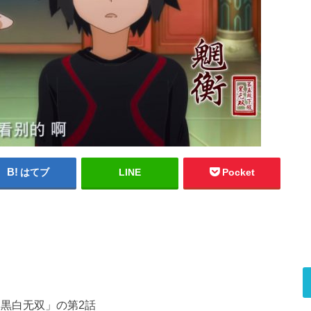
はてブ
LINE
Pocket
黒白无双」の第2話