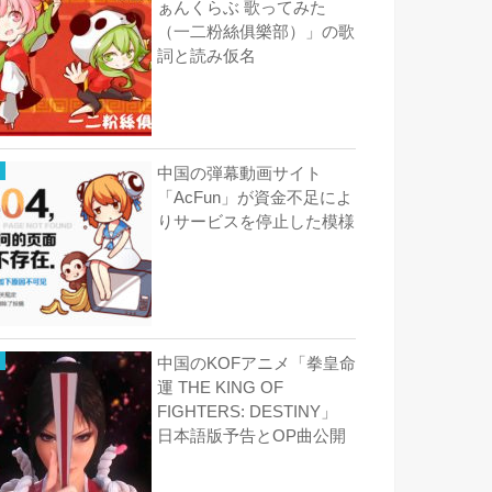
ぁんくらぶ 歌ってみた
（一二粉絲俱樂部）」の歌
詞と読み仮名
中国の弾幕動画サイト
「AcFun」が資金不足によ
りサービスを停止した模様
中国のKOFアニメ「拳皇命
運 THE KING OF
FIGHTERS: DESTINY」
日本語版予告とOP曲公開