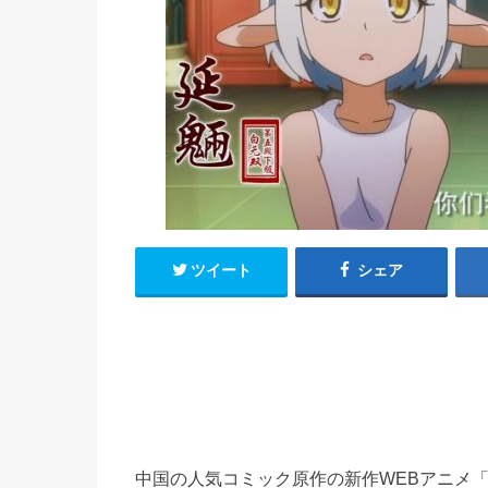
h
u
有
e
a
r
i
t
k
b
o
ツイート
シェア
中国の人気コミック原作の新作WEBアニメ「