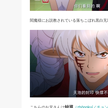
閻魔様にお説教されている落ちこぼれ黒白无
钟馗
こちらのお兄さんは
（zhōngkuí／チ