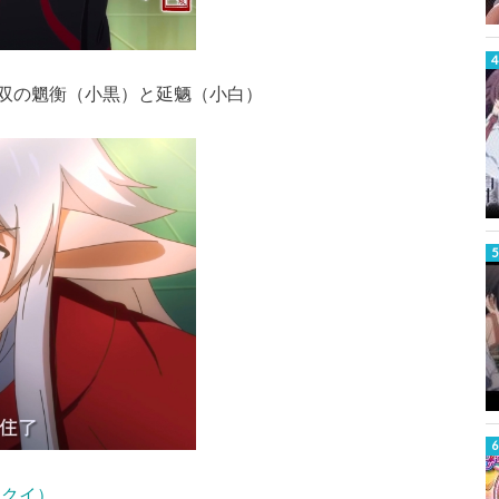
双の魍衡（小黒）と延魉（小白）
ョンクイ）