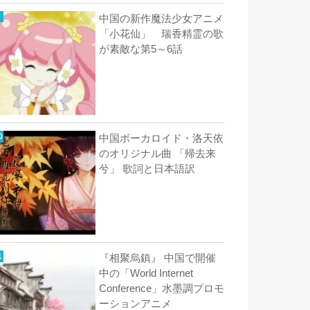
中国の新作魔法少女アニメ
「小花仙」 瑞香精霊の歌
が素敵な第5～6話
中国ボーカロイド・洛天依
のオリジナル曲 「帰去来
兮」 歌詞と日本語訳
『相聚烏鎮』 中国で開催
中の「World Internet
Conference」水墨調プロモ
ーションアニメ