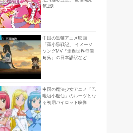
第1話
中国の黒猫アニメ映画
「羅小黒戦記」 イメージ
ソングMV『走過世界每個
角落』の日本語訳など
中国の魔法少女アニメ「巴
啦啦小魔仙」のルーツとな
る初期パイロット映像