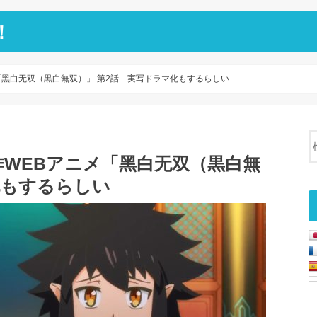
！
「黑白无双（黒白無双）」 第2話 実写ドラマ化もするらしい
WEBアニメ「黑白无双（黒白無
化もするらしい