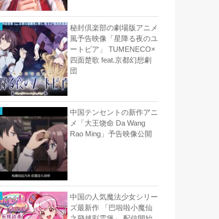
秘封倶楽部の劇場版アニメ
風予告映像「星降る夜のユ
ートピア」 TUMENECO×
四面楚歌 feat.京都幻想劇
団
中国テンセントの新作アニ
メ「大王饶命 Da Wang
Rao Ming」予告映像公開
中国の人気魔法少女シリー
ズ最新作 「巴啦啦小魔仙
之飛越彩霊堡」 配信開始