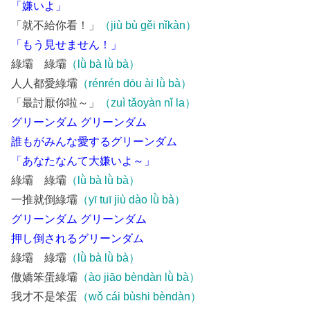
「嫌いよ」
「就不給你看！」
（jiù bù gěi nǐkàn）
「もう見せません！」
綠壩 綠壩
（lǜ bà lǜ bà）
人人都愛綠壩
（rénrén dōu ài lǜ bà）
「最討厭你啦～」
（zuì tǎoyàn nǐ la）
グリーンダム グリーンダム
誰もがみんな愛するグリーンダム
「あなたなんて大嫌いよ～」
綠壩 綠壩
（lǜ bà lǜ bà）
一推就倒綠壩
（yī tuī jiù dào lǜ bà）
グリーンダム グリーンダム
押し倒されるグリーンダム
綠壩 綠壩
（lǜ bà lǜ bà）
傲嬌笨蛋綠壩
（ào jiāo bèndàn lǜ bà）
我才不是笨蛋
（wǒ cái bùshi bèndàn）