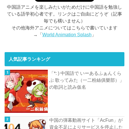
中国語アニメを楽しみたいがためだけに中国語を勉強し
ている語学初心者です。リンクはご自由にどうぞ（記事
毎でも構いません）
その他海外アニメについてはこちらで書いています
→「
World Animation Splash
」
人気記事ランキング
「*: ) 中国語で いーあるふぁんくら
ぶ 歌ってみた（一二粉絲俱樂部）」
の歌詞と読み仮名
中国の弾幕動画サイト「AcFun」が
資金不足によりサービスを停止した