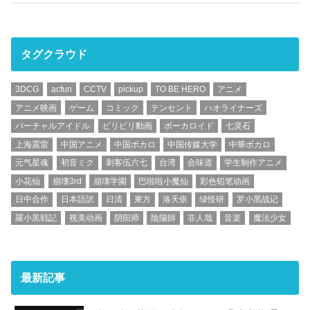
タグクラウド
3DCG
acfun
CCTV
pickup
TO BE HERO
アニメ
アニメ映画
ゲーム
コミック
テンセント
ハオライナーズ
バーチャルアイドル
ビリビリ動画
ボーカロイド
七灵石
上海震雷
中国アニメ
中国ボカロ
中国传媒大学
中華ボカロ
元气星魂
初音ミク
刺客伍六七
台湾
合味道
学生制作アニメ
小花仙
崩壊3rd
崩壊学園
巴啦啦小魔仙
彩色铅笔动画
日中合作
日本語訳
日清
東方
洛天依
绿怪研
罗小黑战记
羅小黒戦記
视美动画
阴阳师
陰陽師
非人哉
音楽
魔法少女
最新記事