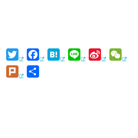
T
F
H
L
S
W
w
a
a
i
i
e
P
共
i
c
t
n
n
C
l
有
t
e
e
e
a
h
u
t
b
n
W
a
r
e
o
a
e
t
k
r
o
i