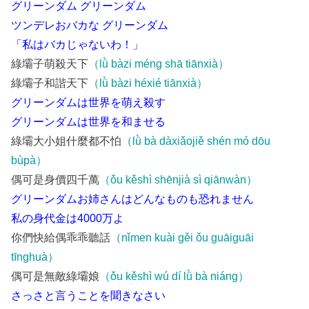
グリーンダム グリーンダム
ツンデレおバカな グリーンダム
「私はバカじゃないわ！」
綠壩子萌殺天下
（lǜ bàzi méng shā tiānxià）
綠壩子和諧天下
（lǜ bàzi héxié tiānxià）
グリーンダムは世界を萌え殺す
グリーンダムは世界を和ませる
綠壩大小姐什麼都不怕
（lǜ bà dàxiǎojiě shén mó dōu
bùpà）
偶可是身價四千萬
（ǒu kěshì shēnjià sì qiānwàn）
グリーンダムお姉さんはどんなものも恐れません
私の身代金は4000万よ
你們快給偶乖乖聽話
（nǐmen kuài gěi ǒu guāiguāi
tīnghuà）
偶可是無敵綠壩娘
（ǒu kěshì wú dí lǜ bà niáng）
さっさと言うことを聞きなさい