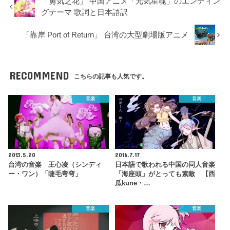
「勇気之花」 中国アニメ「元気星魂」のエンディン
グテーマ 歌詞と日本語訳
「靠岸 Port of Return」 台湾の大型劇場版アニメ
RECOMMEND
こちらの記事も人気です。
音楽
音楽
2013.5.20
2016.7.17
台湾の音楽 王心凌（シンディ
日本語で歌われる中国の同人音楽
ー・ワン）「睫毛弯弯」
「海座頭」がとっても素敵 【西
瓜kune・…
音楽
音楽