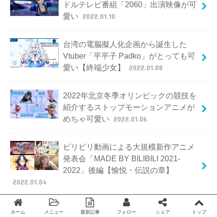
ドルテレビ番組「2060」出演映像が可
愛い
2022.01.10
台湾の電脳擬人化企画から誕生した
Vtuber「平平子 Padko」がとっても可
愛い【終端少女】
2022.01.08
2022年北京冬季オリンピックの競技を
紹介するストップモーションアニメが
めちゃ可愛い
2022.01.06
ビリビリ動画による大規模新作アニメ
発表会「MADE BY BILIBILI 2021-
2022」後編【愉悦・伝説の章】
2022.01.04
コミュ障女子が猫化した男の子たちと
ホーム
メニュー
最新記事
フォロー
シェア
トップ
Twitter
facebook