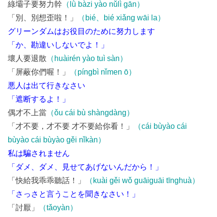
綠壩子要努力幹
（lǜ bàzi yào nǔlì gān）
「別、別想歪啦！」
（bié、bié xiǎng wāi la）
グリーンダムはお役目のために努力します
「か、勘違いしないでよ！」
壞人要退散
（huàirén yào tuì sàn）
「屏蔽你們喔！」
（píngbì nǐmen ō）
悪人は出て行きなさい
「遮断するよ！」
偶才不上當
（ǒu cái bù shàngdàng）
「才不要，才不要 才不要給你看！」
（cái bùyào cái
bùyào cái bùyào gěi nǐkàn）
私は騙されません
「ダメ、ダメ、見せてあげないんだから！」
「快給我乖乖聽話！」
（kuài gěi wǒ guāiguāi tīnghuà）
「さっさと言うことを聞きなさい！」
「討厭」
（tǎoyàn）