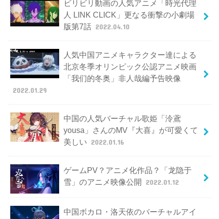
ビリビリ動画の人気アニメ「時光代理
人 LINK CLICK」更なる衝撃の小劇場
版第7話
2022.04.10
人気中国アニメキャラクター達による
北京冬季オリンピック公認アニメ映画
「我们的冬奥」非人哉編予告映像
2022.01.29
中国の人気バーチャル歌姫「泠鳶
yousa」さんのMV『大喜』が可愛くて
美しい
2022.01.16
ゲームPV？アニメ化作品？「龙隐于
雪」のアニメ映像公開
2022.01.12
中国ボカロ・洛天依のバーチャルアイ