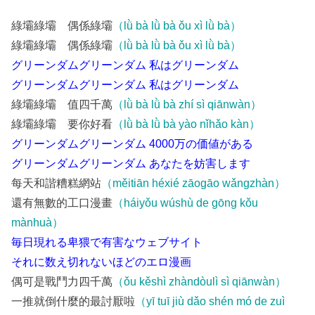
綠壩綠壩 偶係綠壩
（lǜ bà lǜ bà ǒu xì lǜ bà）
綠壩綠壩 偶係綠壩
（lǜ bà lǜ bà ǒu xì lǜ bà）
グリーンダムグリーンダム 私はグリーンダム
グリーンダムグリーンダム 私はグリーンダム
綠壩綠壩 值四千萬
（lǜ bà lǜ bà zhí sì qiānwàn）
綠壩綠壩 要你好看
（lǜ bà lǜ bà yào nǐhǎo kàn）
グリーンダムグリーンダム 4000万の価値がある
グリーンダムグリーンダム あなたを妨害します
每天和諧糟糕網站
（měitiān héxié zāogāo wǎngzhàn）
還有無數的工口漫畫
（háiyǒu wúshù de gōng kǒu
mànhuà）
毎日現れる卑猥で有害なウェブサイト
それに数え切れないほどのエロ漫画
偶可是戰鬥力四千萬
（ǒu kěshì zhàndòulì sì qiānwàn）
一推就倒什麼的最討厭啦
（yī tuī jiù dǎo shén mó de zuì