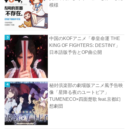
模様
中国のKOFアニメ「拳皇命運 THE
KING OF FIGHTERS: DESTINY」
日本語版予告とOP曲公開
秘封倶楽部の劇場版アニメ風予告映
像「星降る夜のユートピア」
TUMENECO×四面楚歌 feat.京都幻
想劇団