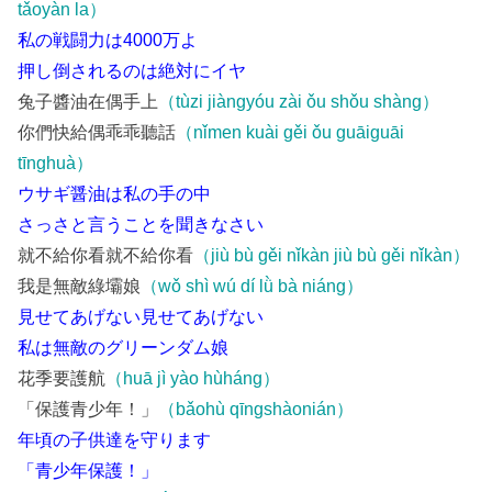
tǎoyàn la）
私の戦闘力は4000万よ
押し倒されるのは絶対にイヤ
兔子醬油在偶手上
（tùzi jiàngyóu zài ǒu shǒu shàng）
你們快給偶乖乖聽話
（nǐmen kuài gěi ǒu guāiguāi
tīnghuà）
ウサギ醤油は私の手の中
さっさと言うことを聞きなさい
就不給你看就不給你看
（jiù bù gěi nǐkàn jiù bù gěi nǐkàn）
我是無敵綠壩娘
（wǒ shì wú dí lǜ bà niáng）
見せてあげない見せてあげない
私は無敵のグリーンダム娘
花季要護航
（huā jì yào hùháng）
「保護青少年！」
（bǎohù qīngshàonián）
年頃の子供達を守ります
「青少年保護！」