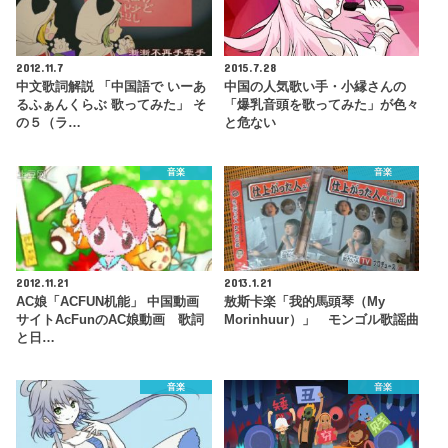
2012.11.7
2015.7.28
中文歌詞解説 「中国語で いーあ
中国の人気歌い手・小縁さんの
るふぁんくらぶ 歌ってみた」 そ
「爆乳音頭を歌ってみた」が色々
の５（ラ…
と危ない
音楽
音楽
2012.11.21
2013.1.21
AC娘「ACFUN机能」 中国動画
敖斯卡楽「我的馬頭琴（My
サイトAcFunのAC娘動画 歌詞
Morinhuur）」 モンゴル歌謡曲
と日…
音楽
音楽