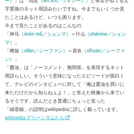
ー）
」は「我是
（wǒ shì／ウォシー）
」と発音が似てる文
字置換のネット用語みたいですね。今までもいくつか見
たことはあるけど、いつも困ります。
今まで見たことがあるのはこんなの
「神马
（shén mǎ／シェンマ）
＝什么
（shénme／シェン
マ）
」
「稀饭
（xīfàn／シーファン）
＝喜欢
（xǐhuān／シーファ
ン）
」
「醬油」は「ノーコメント、無関係」を表現するネット
用語らしい。そういう意味になったエピソードが面白く
て、テレビのインタビューに対して「俺は醤油を買いに
来ただけだから知らねぇよ！」と答えた映像から来てい
るそうです。読んだとき普通にちょっと笑った
「綠⑧娘」の説明はwikipediaに詳しく載っています。
wikipedia グリーンダムたん