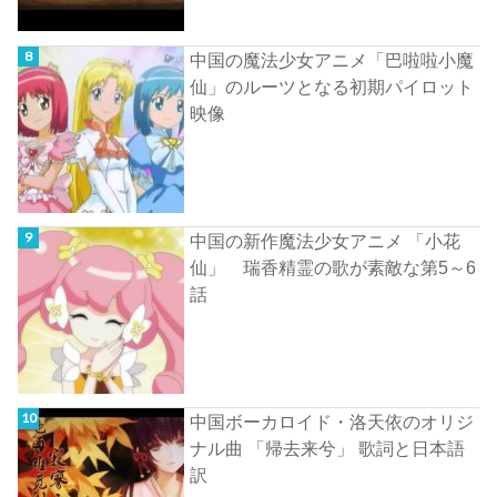
中国の魔法少女アニメ「巴啦啦小魔
仙」のルーツとなる初期パイロット
映像
中国の新作魔法少女アニメ 「小花
仙」 瑞香精霊の歌が素敵な第5～6
話
中国ボーカロイド・洛天依のオリジ
ナル曲 「帰去来兮」 歌詞と日本語
訳