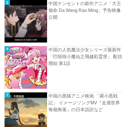
中国テンセントの新作アニメ「大王
饶命 Da Wang Rao Ming」予告映像
公開
中国の人気魔法少女シリーズ最新作
「巴啦啦小魔仙之飛越彩霊堡」 配信
開始 第1話
中国の黒猫アニメ映画 「羅小黒戦
記」 イメージソングMV『走過世界
每個角落』の日本語訳など