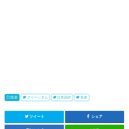
k
b
o
音楽
グリーンダム
日本語訳
音楽
ツイート
シェア