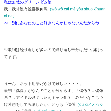
私は無敵のグリーンダム娘
我…我才沒有說喜歡你呢
（wǒ wǒ cái méiyǒu shuō xǐhuān
nǐ ne）
べ…別にあなたのこと好きなんかじゃないんだからね！
※歌詞は繰り返しが多いので繰り返し部分はだいぶ削っ
てます。
うーん、ネット用語だらけで難しい・・・。
最初「偶係」がなんのことか分からず、「偶係？→偶像
系？→アイドル系？→萌えキャラ化？」みたいなこじつ
け連想をしてみましたが、どうも「偶係
（ǒu xì／オゥシ