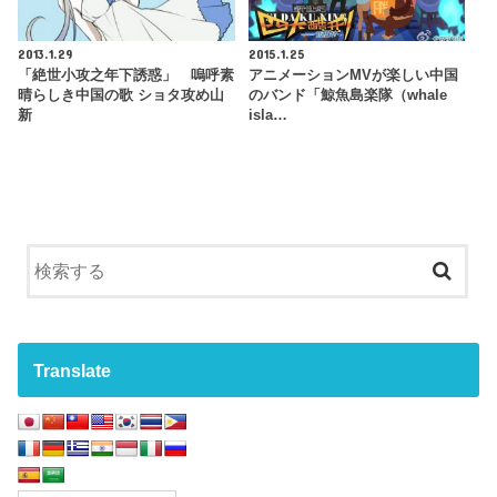
2013.1.29
2015.1.25
「絶世小攻之年下誘惑」 嗚呼素
アニメーションMVが楽しい中国
晴らしき中国の歌 ショタ攻め山
のバンド「鯨魚島楽隊（whale
新
isla…
Translate