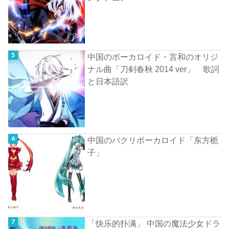
中国のボーカロイド・言和のオリジ
ナル曲「刀剣春秋 2014 ver」 歌詞
と日本語訳
中国のパクリボーカロイド「东方栀
子」
「快乐的扑满」 中国の魔法少女ドラ