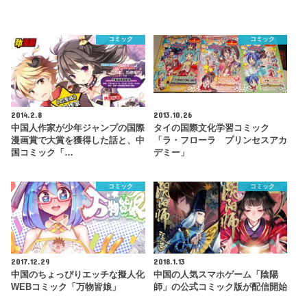
コミック
コミック
2014.2.8
2013.10.26
中国人作家が少年ジャンプの国際
タイの国際文化学習コミック
漫画賞で大賞を獲得した話と、中
「ラ・フローラ プリンセスアカ
国コミック「…
デミー」
コミック
コミック
2017.12.29
2018.1.13
中国のちょっぴりエッチな擬人化
中国の人気スマホゲーム「陰陽
WEBコミック「万物皆娘」
師」の公式コミック版が配信開始