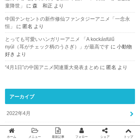
童降世」
に
森 和正
より
中国テンセントの新作修仙ファンタジーアニメ「一念永
恒」
に
匿名
より
とっても可愛いハンガリーアニメ 「A kockásfülű
nyúl（耳がチェック柄のうさぎ）」が最高です
に
小動物
好き
より
“4月1日”の中国アニメ関連重大発表まとめ
に
匿名
より
アーカイブ
2022年4月
2022年1月
ホーム
メニュー
最新記事
フォロー
シェア
トップ
Twitter
facebook