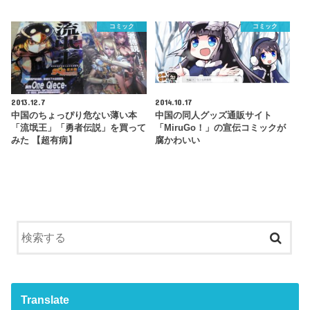
コミック
コミック
2013.12.7
2014.10.17
中国のちょっぴり危ない薄い本
中国の同人グッズ通販サイト
「流氓王」「勇者伝説」を買って
「MiruGo！」の宣伝コミックが
みた 【超有病】
腐かわいい
Translate