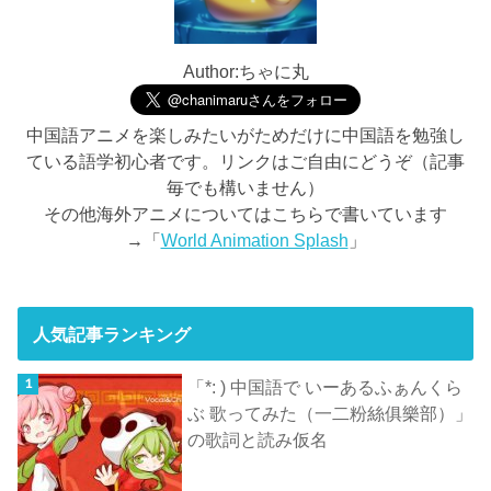
Author:ちゃに丸
中国語アニメを楽しみたいがためだけに中国語を勉強し
ている語学初心者です。リンクはご自由にどうぞ（記事
毎でも構いません）
その他海外アニメについてはこちらで書いています
→「
World Animation Splash
」
人気記事ランキング
「*: ) 中国語で いーあるふぁんくら
ぶ 歌ってみた（一二粉絲俱樂部）」
の歌詞と読み仮名