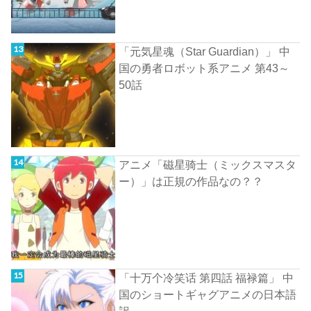
「元気星魂（Star Guardian）」 中
国の勇者ロボット系アニメ 第43～
50話
アニメ「磁星骑士（ミックスマスタ
ー）」は正規の作品なの？？
「十万个冷笑话 第四話 福禄篇」 中
国のショートギャグアニメの日本語