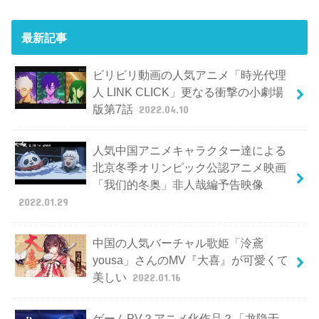
最新記事
ビリビリ動画の人気アニメ「時光代理
人 LINK CLICK」更なる衝撃の小劇場
版第7話
2022.04.10
人気中国アニメキャラクター達による
北京冬季オリンピック公認アニメ映画
「我们的冬奥」非人哉編予告映像
2022.01.29
中国の人気バーチャル歌姫「泠鳶
yousa」さんのMV『大喜』が可愛くて
美しい
2022.01.16
ゲームPV？アニメ化作品？「龙隐于