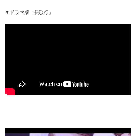
▼ドラマ版「長歌行」