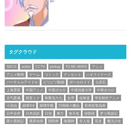
訳
タグクラウド
3DCG
acfun
CCTV
pickup
TO BE HERO
アニメ
アニメ映画
ゲーム
コミック
テンセント
ハオライナーズ
バーチャルアイドル
ビリビリ動画
ボーカロイド
七灵石
上海震雷
中国アニメ
中国ボカロ
中国传媒大学
中華ボカロ
元气星魂
初音ミク
刺客伍六七
台湾
合味道
学生制作アニメ
小花仙
崩壊3rd
崩壊学園
巴啦啦小魔仙
彩色铅笔动画
日中合作
日本語訳
日清
東方
洛天依
绿怪研
罗小黑战记
羅小黒戦記
视美动画
阴阳师
陰陽師
非人哉
音楽
魔法少女