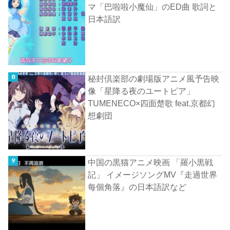
マ「巴啦啦小魔仙」のED曲 歌詞と
日本語訳
秘封倶楽部の劇場版アニメ風予告映
像「星降る夜のユートピア」
TUMENECO×四面楚歌 feat.京都幻
想劇団
中国の黒猫アニメ映画 「羅小黒戦
記」 イメージソングMV『走過世界
每個角落』の日本語訳など