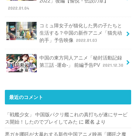
2022」後編【愉悦・伝説の章】
2022.01.04
コミュ障女子が猫化した男の子たちと
生活する？中国の新作アニメ「猫先动
的手」予告映像
2022.01.03
中国の東方同人アニメ「秘封活動記録
第三話 -運命-」 前編予告PV
2021.12.30
最近のコメント
「戦艦少女」 中国版パクリ艦これの真打ちが遂にサービ
ス開始！したのでプレイしてみた
に
匿名
より
悪ガキ哪吒が大暴れする新作中国アニメ映画「哪吒之魔