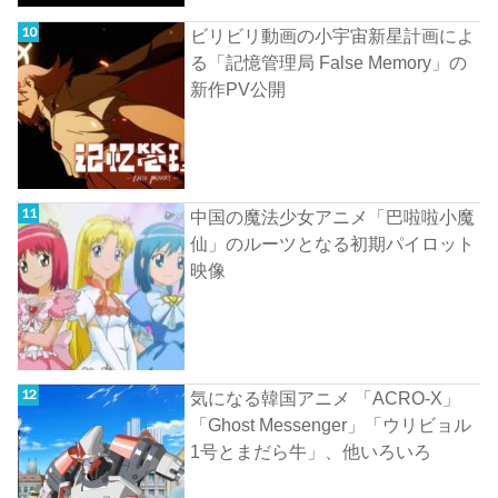
ビリビリ動画の小宇宙新星計画によ
る「記憶管理局 False Memory」の
新作PV公開
中国の魔法少女アニメ「巴啦啦小魔
仙」のルーツとなる初期パイロット
映像
気になる韓国アニメ 「ACRO-X」
「Ghost Messenger」「ウリビョル
1号とまだら牛」、他いろいろ