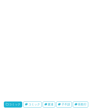
e
o
a
e
t
k
r
o
i
k
b
o
コミック
コミック
夏達
子不語
長歌行