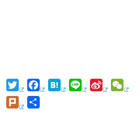
T
F
H
L
S
W
w
a
a
i
i
e
P
共
i
c
t
n
n
C
l
有
t
e
e
e
a
h
u
t
b
n
W
a
r