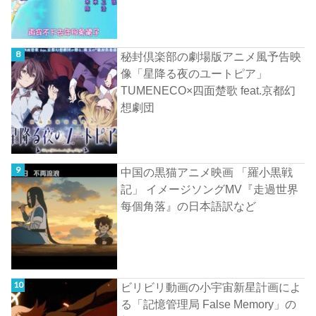
秘封倶楽部の劇場版アニメ風予告映
像「星降る夜のユートピア」
TUMENECO×四面楚歌 feat.京都幻
想劇団
中国の黒猫アニメ映画 「羅小黒戦
記」 イメージソングMV『走過世界
每個角落』の日本語訳など
ビリビリ動画の小宇宙新星計画によ
る「記憶管理局 False Memory」の