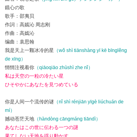
鏡心の歌
歌手：邵夷贝
作詞：高嫣沁 周志刚
作曲：高嫣沁
编曲：袁思翰
我是天上一颗冰冷的星
（wǒ shì tiānshàng yī kē bīnglěng
de xīng）
悄悄注视着你
（qiāoqiāo zhùshì zhe nǐ）
私は天空の一粒の冷たい星
ひそやかにあなたを見つめている
你是人间一个流传的谜
（nǐ shì rénjiān yīgè liúchuán de
mí）
撼动苍茫天地
（hàndòng cāngmáng tiāndì）
あなたはこの世に伝わる一つの謎
果てしない天地を揺り動かす