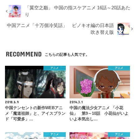
「翼空之巓」 中国の指スケアニメ 16話～20話あた
り
中国アニメ「十万個冷笑話」 ピノキオ編の日本語
吹き替え版
RECOMMEND
こちらの記事も人気です。
アニメ
アニメ
2018.6.9
2014.3.1
中国テンセントの新作WEBアニ
中国の魔法少女アニメ 「小花
メ「魔道祖師」と、アイスブラン
仙」 第9～10話 小花仙がいよ
ド「可愛多」…
いよ本気出し…
アニメ
アニメ