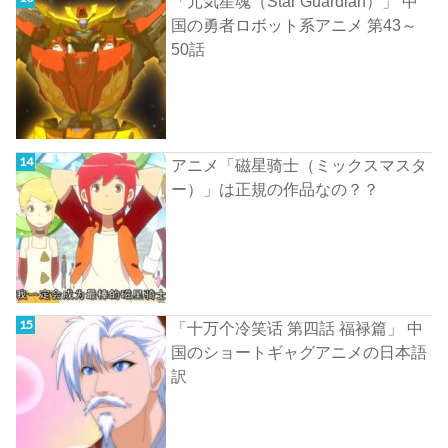
「元気星魂（Star Guardian）」 中
国の勇者ロボット系アニメ 第43～
50話
アニメ「磁星骑士（ミックスマスタ
ー）」は正規の作品なの？？
「十万个冷笑话 第四話 福禄篇」 中
国のショートギャグアニメの日本語
訳