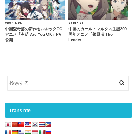
2020.4.24
2019.1.28
中国愛奇芸の新作セルルックCG
中国のカール・マルクス生誕200
アニメ「有药 Are You OK」PV
周年アニメ「領風者 The
公開
Leader…
Translate