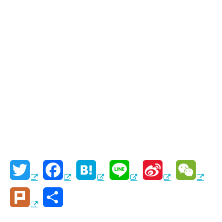
T
F
H
L
S
W
w
a
a
i
i
e
P
共
i
c
t
n
n
C
l
有