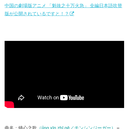
中国の劇場版アニメ 「魁抜之十万火急」 全編日本語吹替
版が公開されているですと！？
曲名：镜心之歌
（jìng xīn zhī gē／チンシンジーガー）
＝