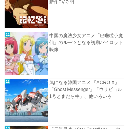
新作PV公開
中国の魔法少女アニメ「巴啦啦小魔
仙」のルーツとなる初期パイロット
映像
気になる韓国アニメ 「ACRO-X」
「Ghost Messenger」「ウリビョル
1号とまだら牛」、他いろいろ