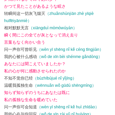
かつて見たことがあるような眩さ
转瞬间这一切灰飞烟灭
（zhuǎnshùnjiān zhè yīqiè
huīfēiyānmiè）
相对默默无言
（xiāngduì mòmòwúyán）
瞬く間にこの全てが灰となって消え去り
言葉もなく向かい合う
问一声你可曾听见
（wèn yī shēng nǐ kě céng tīngjiàn）
我的心被什么感动
（wǒ de xīn bèi shénme gǎndòng）
あなたには聞こえていましたか？
私の心が何に感動させられたのか
不知不觉你已经
（bùzhībùjué nǐ yǐjīng）
温暖我孤独生命
（wēnnuǎn wǒ gūdú shēngmìng）
知らず知らずのうちにあなたは既に
私の孤独な生命を暖めていた
问一声你可会知道
（wèn yī shēng nǐ kě huì zhīdào）
我的心在与你回应
（wǒ de xīn zài yǔ nǐ huíyìng）