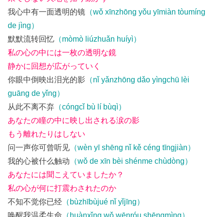
我心中有一面透明的镜
（wǒ xīnzhōng yǒu yīmiàn tòumíng
de jìng）
默默流转回忆
（mòmò liúzhuǎn huíyì）
私の心の中には一枚の透明な鏡
静かに回想が広がっていく
你眼中倒映出泪光的影
（nǐ yǎnzhōng dǎo yìngchū lèi
guāng de yǐng）
从此不离不弃
（cóngcǐ bù lí bùqì）
あなたの瞳の中に映し出される涙の影
もう離れたりはしない
问一声你可曾听见
（wèn yī shēng nǐ kě céng tīngjiàn）
我的心被什么触动
（wǒ de xīn bèi shénme chùdòng）
あなたには聞こえていましたか？
私の心が何に打震わされたのか
不知不觉你已经
（bùzhībùjué nǐ yǐjīng）
唤醒我温柔生命
（huànxǐng wǒ wēnróu shēngmìng）