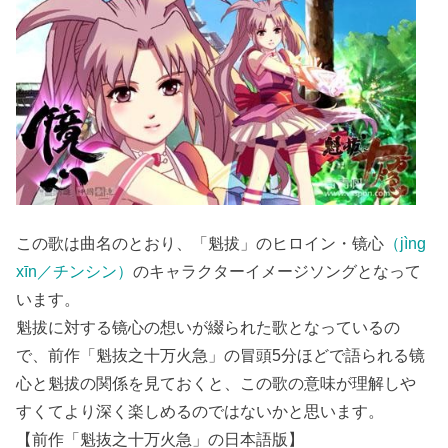
この歌は曲名のとおり、「魁拔」のヒロイン・镜心
（jìng
xīn／チンシン）
のキャラクターイメージソングとなって
います。
魁拔に対する镜心の想いが綴られた歌となっているの
で、前作「魁抜之十万火急」の冒頭5分ほどで語られる镜
心と魁拔の関係を見ておくと、この歌の意味が理解しや
すくてより深く楽しめるのではないかと思います。
【前作「魁抜之十万火急」の日本語版】