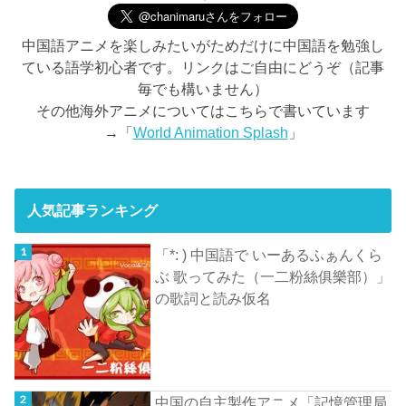
中国語アニメを楽しみたいがためだけに中国語を勉強し
ている語学初心者です。リンクはご自由にどうぞ（記事
毎でも構いません）
その他海外アニメについてはこちらで書いています
→「
World Animation Splash
」
人気記事ランキング
「*: ) 中国語で いーあるふぁんくら
ぶ 歌ってみた（一二粉絲俱樂部）」
の歌詞と読み仮名
中国の自主製作アニメ「記憶管理局