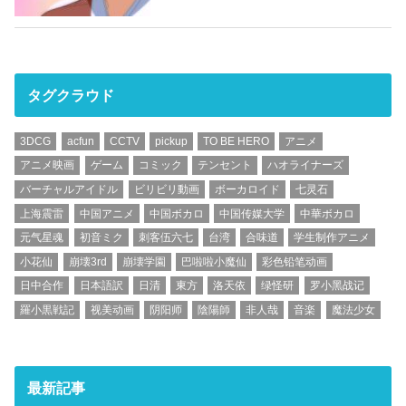
タグクラウド
3DCG
acfun
CCTV
pickup
TO BE HERO
アニメ
アニメ映画
ゲーム
コミック
テンセント
ハオライナーズ
バーチャルアイドル
ビリビリ動画
ボーカロイド
七灵石
上海震雷
中国アニメ
中国ボカロ
中国传媒大学
中華ボカロ
元气星魂
初音ミク
刺客伍六七
台湾
合味道
学生制作アニメ
小花仙
崩壊3rd
崩壊学園
巴啦啦小魔仙
彩色铅笔动画
日中合作
日本語訳
日清
東方
洛天依
绿怪研
罗小黑战记
羅小黒戦記
视美动画
阴阳师
陰陽師
非人哉
音楽
魔法少女
最新記事