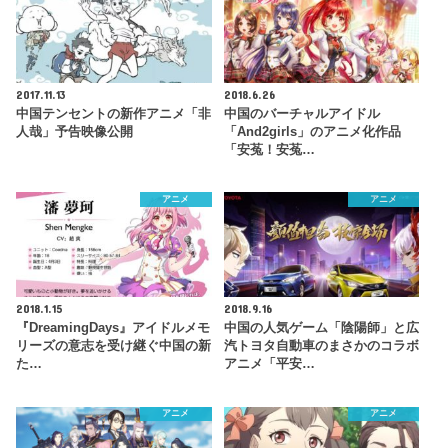
2017.11.13
2018.6.26
中国テンセントの新作アニメ「非
中国のバーチャルアイドル
人哉」予告映像公開
「And2girls」のアニメ化作品
「安菟！安菟…
アニメ
アニメ
2018.1.15
2018.9.16
『DreamingDays』アイドルメモ
中国の人気ゲーム「陰陽師」と広
リーズの意志を受け継ぐ中国の新
汽トヨタ自動車のまさかのコラボ
た…
アニメ「平安…
アニメ
アニメ