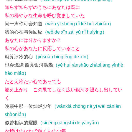
知らず知らずのうちにあなたは既に
私の穏やかな生命を呼び覚ましていた
问一声你可会知道
（wèn yī shēng nǐ kě huì zhīdào）
我的心在与你回应
（wǒ de xīn zài yǔ nǐ huíyìng）
あなたには分かりますか？
私の心があなたに反応していること
就算冰冷的心
（jiùsuàn bīnglěng de xīn）
也会燃烧 照亮银河浩淼
（yě huì ránshāo zhàoliàng yínhé
hào miǎo）
たとえ冷たい心であっても
燃え上がり この果てしなく広い銀河を照らし出してい
く
晚霞中那一位灿烂少年
（wǎnxiá zhōng nà yī wèi cànlàn
shàonián）
似曾相识的耀眼
（sìcéngxiāngshí de yàoyǎn）
夕焼けのなかで輝くあの少年