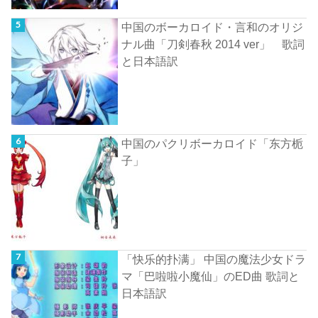
中国のボーカロイド・言和のオリジ
ナル曲「刀剣春秋 2014 ver」 歌詞
と日本語訳
中国のパクリボーカロイド「东方栀
子」
「快乐的扑满」 中国の魔法少女ドラ
マ「巴啦啦小魔仙」のED曲 歌詞と
日本語訳