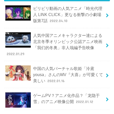
ビリビリ動画の人気アニメ「時光代理
人 LINK CLICK」更なる衝撃の小劇場
版第7話
2022.04.10
人気中国アニメキャラクター達による
北京冬季オリンピック公認アニメ映画
「我们的冬奥」非人哉編予告映像
2022.01.29
中国の人気バーチャル歌姫「泠鳶
yousa」さんのMV『大喜』が可愛くて
美しい
2022.01.16
ゲームPV？アニメ化作品？「龙隐于
雪」のアニメ映像公開
2022.01.12