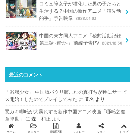
コミュ障女子が猫化した男の子たちと
生活する？中国の新作アニメ「猫先动
的手」予告映像
2022.01.03
中国の東方同人アニメ「秘封活動記録
第三話 -運命-」 前編予告PV
2021.12.30
最近のコメント
「戦艦少女」 中国版パクリ艦これの真打ちが遂にサービ
ス開始！したのでプレイしてみた
に
匿名
より
悪ガキ哪吒が大暴れする新作中国アニメ映画「哪吒之魔
童降世」
に
森 和正
より
中国テンセントの新作修仙ファンタジーアニメ「一念永
ホーム
メニュー
最新記事
フォロー
シェア
トップ
Twitter
facebook