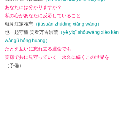
あなたには分かりますか？
私の心があなたに反応していること
就算注定相忘
（jiùsuàn zhùdìng xiāng wàng）
也一起守望 笑看万古洪荒
（yě yīqǐ shǒuwàng xiào kàn
wàngǔ hóng huāng）
たとえ互いに忘れ去る運命でも
笑顔で共に見守っていく 永久に続くこの世界を
（予備）