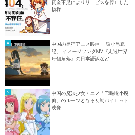
資金不足によりサービスを停止した
模様
中国の黒猫アニメ映画 「羅小黒戦
記」 イメージソングMV『走過世界
每個角落』の日本語訳など
中国の魔法少女アニメ「巴啦啦小魔
仙」のルーツとなる初期パイロット
映像