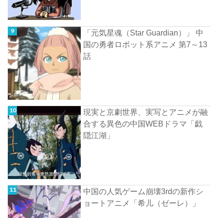
「元気星魂（Star Guardian）」 中
国の勇者ロボット系アニメ 第7～13
話
現実と京劇世界、実写とアニメが融
合する異色の中国WEBドラマ「戯
隠江湖」
中国の人気ゲーム崩壊3rdの新作シ
ョートアニメ「希儿（ゼーレ）」