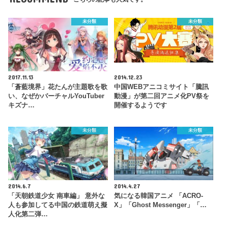
未分類
未分類
2017.11.13
2014.12.23
「蒼藍境界」花たんが主題歌を歌
中国WEBアニコミサイト「騰訊
い、なぜかバーチャルYouTuber
動漫」が第二回アニメ化PV祭を
キズナ…
開催するようです
未分類
未分類
2014.6.7
2014.4.27
「天朝鉄道少女 南車編」 意外な
気になる韓国アニメ 「ACRO-
人も参加してる中国の鉄道萌え擬
X」「Ghost Messenger」「…
人化第二弾…