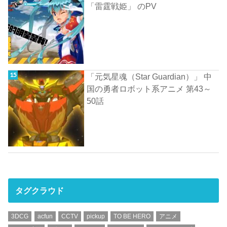
「雷霆戦姫」 のPV
「元気星魂（Star Guardian）」 中
国の勇者ロボット系アニメ 第43～
50話
タグクラウド
3DCG
acfun
CCTV
pickup
TO BE HERO
アニメ