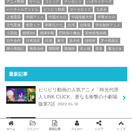
アニメ映画
ゲーム
コミック
テンセント
ハオライナーズ
バーチャルアイドル
ビリビリ動画
ボーカロイド
七灵石
上海震雷
中国アニメ
中国ボカロ
中国传媒大学
中華ボカロ
元气星魂
初音ミク
刺客伍六七
台湾
合味道
学生制作アニメ
小花仙
崩壊3rd
崩壊学園
巴啦啦小魔仙
彩色铅笔动画
日中合作
日本語訳
日清
東方
洛天依
绿怪研
罗小黑战记
羅小黒戦記
视美动画
阴阳师
陰陽師
非人哉
音楽
魔法少女
最新記事
ビリビリ動画の人気アニメ「時光代理
人 LINK CLICK」更なる衝撃の小劇場
版第7話
2022.04.10
人気中国アニメキャラクター達による
北京冬季オリンピック公認アニメ映画
ホーム
メニュー
最新記事
フォロー
シェア
トップ
Twitter
facebook