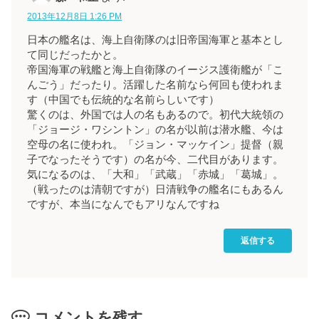
2013年12月8日 1:26 PM
日本の艦名は、海上自衛隊のは旧帝国海軍と基本とし
て同じだったかと。
帝国海軍の戦艦と海上自衛隊のイージス護衛艦が「こ
んごう」だったり。活躍した名前なら何回も使われま
す（中国でも伝統的な名前らしいです）
驚くのは、外国では人の名もあるので。初代大統領の
「ジョージ・ワシントン」の名が以前は潜水艦、今は
空母の名に使われ。「ジョン・マッケイン」提督（親
子でなったそうです）の名が今、二代目があります。
気になるのは、「大和」「武蔵」「赤城」「葛城」。
（戦ったのは清朝ですが）日清戦争の艦名にもあるん
ですが、本当になんでもアリなんですね
返信する
コメントを残す