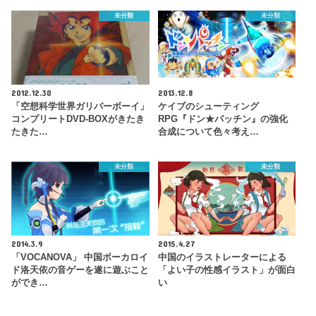
未分類
未分類
2012.12.30
2013.12.8
「空想科学世界ガリバーボーイ」
ケイブのシューティング
コンプリートDVD-BOXがきたき
RPG『ドン★パッチン』の強化
たきた…
合成について色々考え…
未分類
未分類
2014.3.9
2015.4.27
「VOCANOVA」 中国ボーカロイ
中国のイラストレーターによる
ド洛天依の音ゲーを遂に遊ぶこと
「よい子の性感イラスト」が面白
ができ…
い