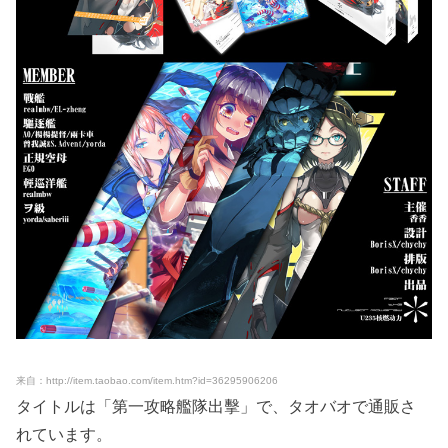
来自：http://item.taobao.com/item.htm?id=36295906206
タイトルは「第一攻略艦隊出擊」で、タオバオで通販さ
れています。