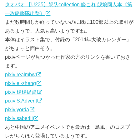
タオバオ 【U235】舰队collection 艦これ 舰娘同人本《第
一攻略艦隊出擊》
まだ数時間しか経っていないのに既に100部以上の取引が
あるようで、人気も高いようですね。
本体はイラスト集で、付録の「2014年大破カレンダー」
がちょっと面白そう。
pixivページが見つかった作家の方のリンクを書いておき
ます。
pixiv realmbw
pixiv el-zheng
pixiv 楊楊提督
pixiv S.Advent
pixiv yorda
pixiv saberiii
あと中国のアニメイベントでも最近は「島風」のコスプ
レがちらほら登場しているようです。