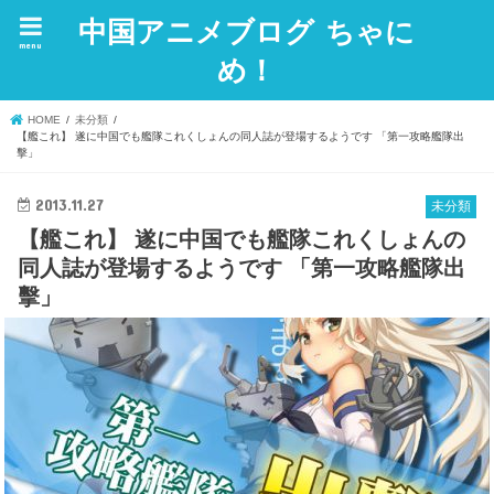
中国アニメブログ ちゃに
menu
め！
HOME
未分類
【艦これ】 遂に中国でも艦隊これくしょんの同人誌が登場するようです 「第一攻略艦隊出
擊」
2013.11.27
未分類
【艦これ】 遂に中国でも艦隊これくしょんの
同人誌が登場するようです 「第一攻略艦隊出
擊」