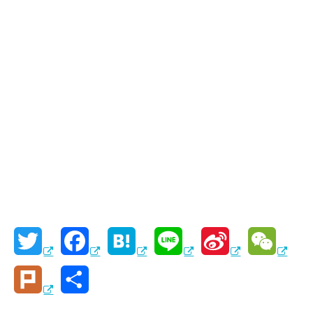
T
F
H
L
S
W
w
a
a
i
i
e
P
共
i
c
t
n
n
C
l
有