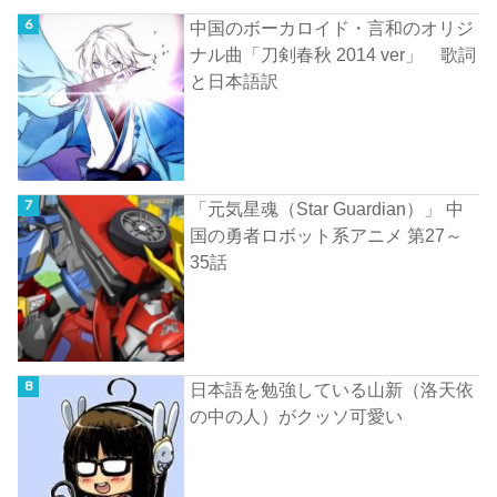
中国のボーカロイド・言和のオリジ
ナル曲「刀剣春秋 2014 ver」 歌詞
と日本語訳
「元気星魂（Star Guardian）」 中
国の勇者ロボット系アニメ 第27～
35話
日本語を勉強している山新（洛天依
の中の人）がクッソ可愛い