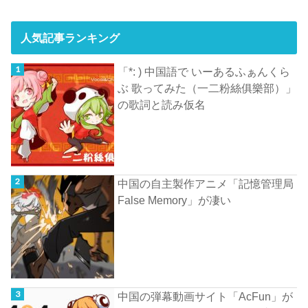
人気記事ランキング
「*: ) 中国語で いーあるふぁんくら
ぶ 歌ってみた（一二粉絲俱樂部）」
の歌詞と読み仮名
中国の自主製作アニメ「記憶管理局
False Memory」が凄い
中国の弾幕動画サイト「AcFun」が