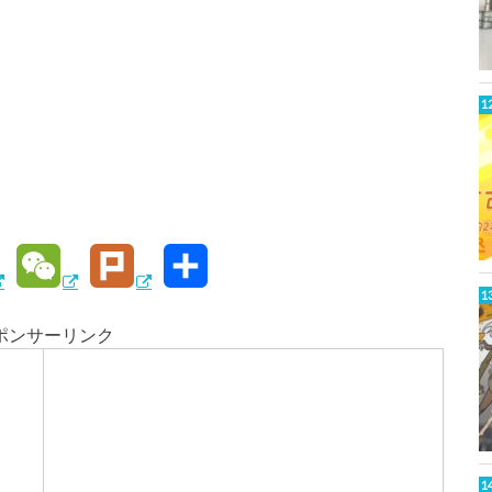
W
P
共
e
l
有
ポンサーリンク
C
u
h
r
W
a
k
t