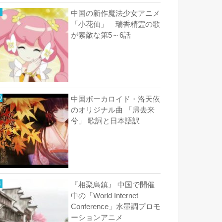
中国の新作魔法少女アニメ
「小花仙」 瑞香精霊の歌
が素敵な第5～6話
中国ボーカロイド・洛天依
のオリジナル曲 「帰去来
兮」 歌詞と日本語訳
『相聚烏鎮』 中国で開催
中の「World Internet
Conference」水墨調プロモ
ーションアニメ