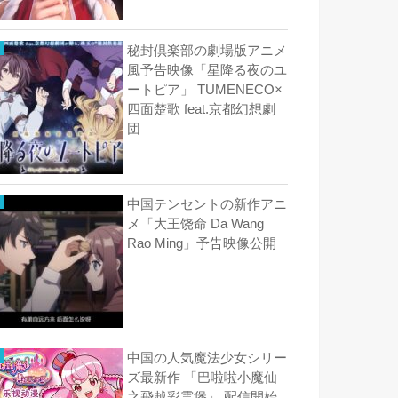
秘封倶楽部の劇場版アニメ
風予告映像「星降る夜のユ
ートピア」 TUMENECO×
四面楚歌 feat.京都幻想劇
団
中国テンセントの新作アニ
メ「大王饶命 Da Wang
Rao Ming」予告映像公開
中国の人気魔法少女シリー
ズ最新作 「巴啦啦小魔仙
之飛越彩霊堡」 配信開始