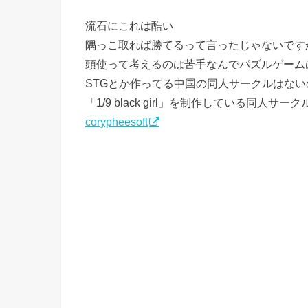
流石にこれは酷い
隅っこ取れば勝てるって言ったじゃないですか
頭使って考えるのは苦手なんでパズルゲーム
STGとか作ってる中国の同人サークルはない
「1/9 black girl」を制作している同人サ
corypheesoft