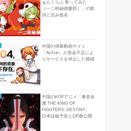
ぁんくらぶ 歌ってみた
（一二粉絲俱樂部）」の歌
詞と読み仮名
中国の弾幕動画サイト
「AcFun」が資金不足によ
りサービスを停止した模様
中国のKOFアニメ「拳皇命
運 THE KING OF
FIGHTERS: DESTINY」
日本語版予告とOP曲公開