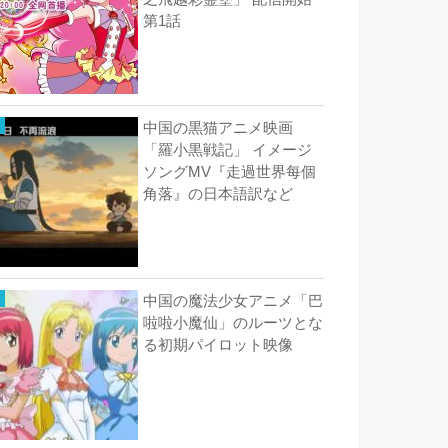
第1話
中国の黒猫アニメ映画
「羅小黒戦記」 イメージ
ソングMV『走過世界每個
角落』の日本語訳など
中国の魔法少女アニメ「巴
啦啦小魔仙」のルーツとな
る初期パイロット映像