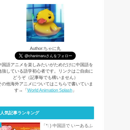
Author:ちゃに丸
中国語アニメを楽しみたいがためだけに中国語を
勉強している語学初心者です。リンクはご自由に
どうぞ（記事毎でも構いません）
その他海外アニメについてはこちらで書いていま
す→「
World Animation Splash
」
人気記事ランキング
「*: ) 中国語で いーあるふ