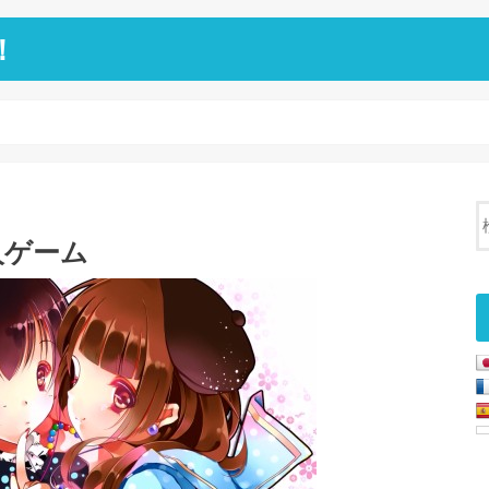
！
同人ゲーム