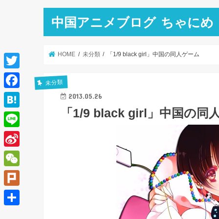
中国アニメブログ ちゃにめ
HOME
未分類
「1/9 black girl」中国の同人ゲーム
T
未分類
w
F
2013.05.26
i
「1/9 black girl」中国の
a
H
t
c
a
L
t
e
t
i
e
S
b
e
n
r
i
o
W
n
e
n
o
e
a
P
a
k
C
l
共
W