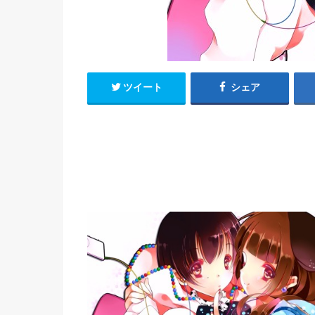
h
u
有
e
a
r
i
t
k
b
o
ツイート
シェア