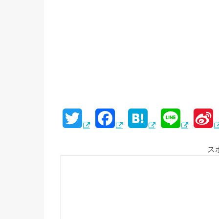
T
F
H
L
S
w
a
a
i
i
ス
i
c
t
n
n
t
e
e
e
a
t
b
n
e
o
a
e