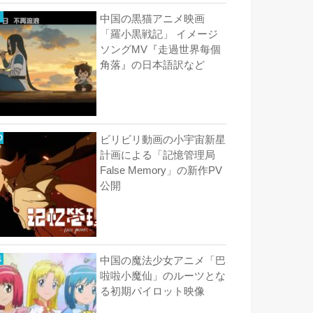
中国の黒猫アニメ映画
「羅小黒戦記」 イメージ
ソングMV『走過世界每個
角落』の日本語訳など
ビリビリ動画の小宇宙新星
計画による「記憶管理局
False Memory」の新作PV
公開
中国の魔法少女アニメ「巴
啦啦小魔仙」のルーツとな
る初期パイロット映像