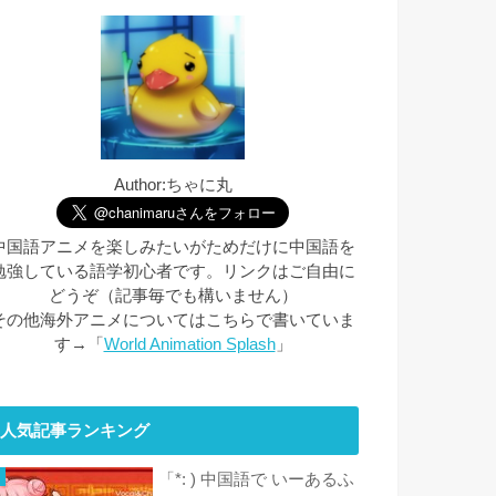
Author:ちゃに丸
中国語アニメを楽しみたいがためだけに中国語を
勉強している語学初心者です。リンクはご自由に
どうぞ（記事毎でも構いません）
その他海外アニメについてはこちらで書いていま
す→「
World Animation Splash
」
人気記事ランキング
「*: ) 中国語で いーあるふ