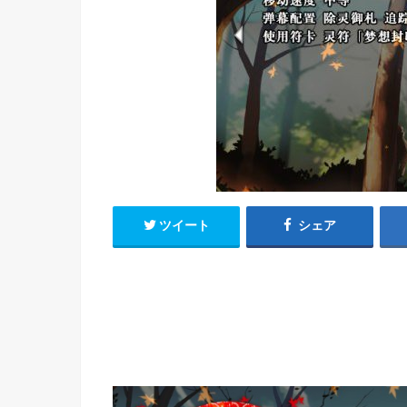
h
u
有
e
a
r
i
t
k
b
o
ツイート
シェア