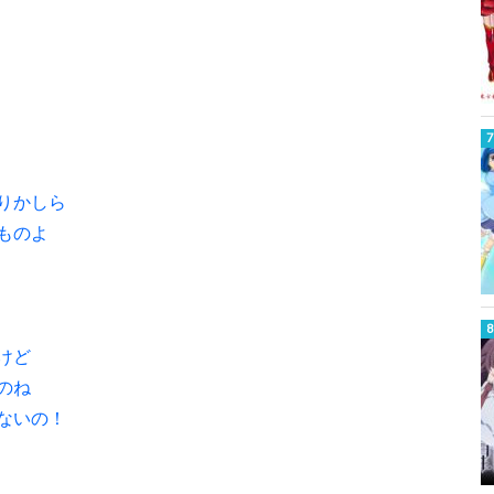
りかしら
ものよ
けど
のね
ないの！