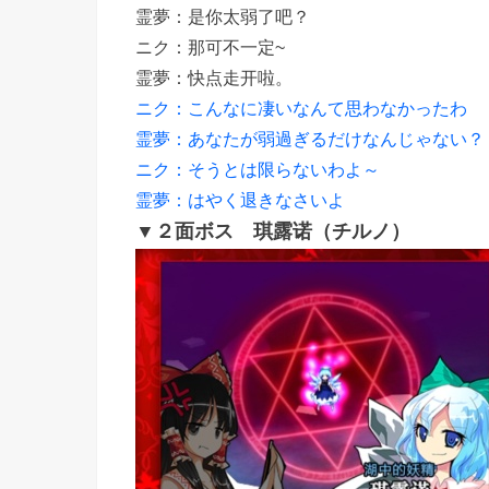
霊夢：是你太弱了吧？
ニク：那可不一定~
霊夢：快点走开啦。
ニク：こんなに凄いなんて思わなかったわ
霊夢：あなたが弱過ぎるだけなんじゃない？
ニク：そうとは限らないわよ～
霊夢：はやく退きなさいよ
▼２面ボス 琪露诺（チルノ）