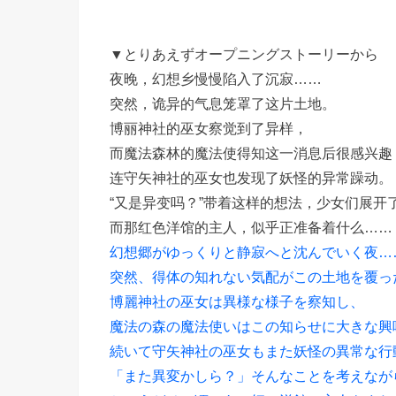
▼とりあえずオープニングストーリーから
夜晚，幻想乡慢慢陷入了沉寂……
突然，诡异的气息笼罩了这片土地。
博丽神社的巫女察觉到了异样，
而魔法森林的魔法使得知这一消息后很感兴趣
连守矢神社的巫女也发现了妖怪的异常躁动。
“又是异变吗？”带着这样的想法，少女们展开
而那红色洋馆的主人，似乎正准备着什么……
幻想郷がゆっくりと静寂へと沈んでいく夜…
突然、得体の知れない気配がこの土地を覆っ
博麗神社の巫女は異様な様子を察知し、
魔法の森の魔法使いはこの知らせに大きな興
続いて守矢神社の巫女もまた妖怪の異常な行
「また異変かしら？」そんなことを考えなが