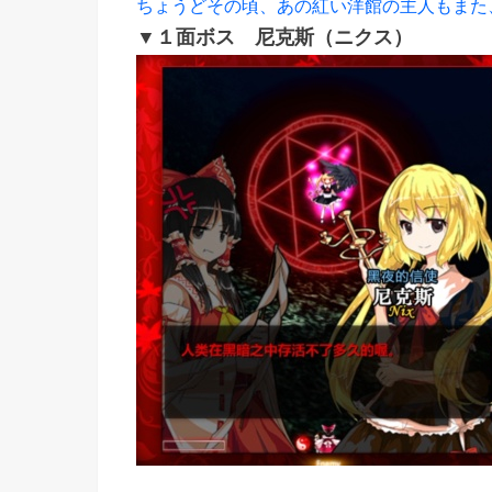
ちょうどその頃、あの紅い洋館の主人もまた
▼１面ボス 尼克斯（ニクス）