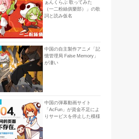
ぁんくらぶ 歌ってみた
（一二粉絲俱樂部）」の歌
詞と読み仮名
中国の自主製作アニメ「記
憶管理局 False Memory」
が凄い
中国の弾幕動画サイト
「AcFun」が資金不足によ
りサービスを停止した模様