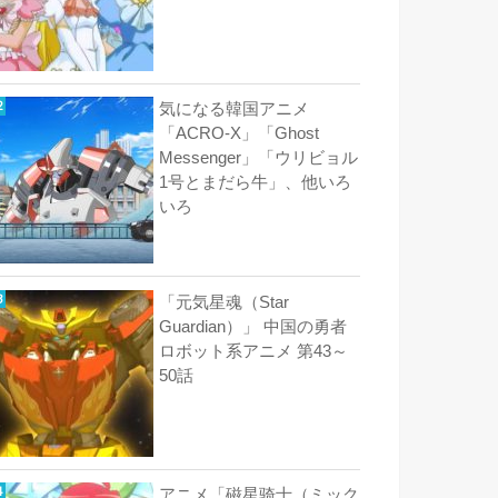
気になる韓国アニメ
「ACRO-X」「Ghost
Messenger」「ウリビョル
1号とまだら牛」、他いろ
いろ
「元気星魂（Star
Guardian）」 中国の勇者
ロボット系アニメ 第43～
50話
アニメ「磁星骑士（ミック