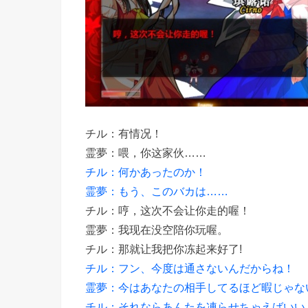
チル：有情况！
霊夢：喂，你这家伙……
チル：何かあったのか！
霊夢：もう、このバカは……
チル：哼，这次不会让你走的喔！
霊夢：我现在没空陪你玩喔。
チル：那就让我把你冻起来好了!
チル：フン、今度は通さないんだからね！
霊夢：今はあなたの相手してるほど暇じゃな
チル：それならあんたを凍らせちゃえばいい