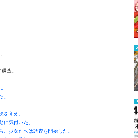
，
了调查。
…
た。
味を覚え、
動に気付いた。
ら、少女たちは調査を開始した。