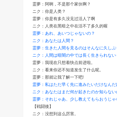
霊夢：阿咧，不是那个家伙啊？
ニク：你是人类？
霊夢：你是有多久没见过活人了啊
ニク：人类在黑暗之中在活不了多久的喔
霊夢：あれ、あいつじゃないの？
ニク：あなたは人間？
霊夢：生きた人間を見るのはそんなに久しぶ
ニク：人間は暗闇の中では長く生きられない
霊夢：我现在只想着快点前进啦。
ニク：看来你还不知道发生了什么呢。
霊夢：那就让我了解一下吧!
霊夢：私はただ早く先に進みたいだけなんだ
ニク：あなたはまだ何が起きたのか知らない
霊夢：それじゃあ、少し教えてもらおうじゃ
【戦闘後】
ニク：没想到这么厉害。