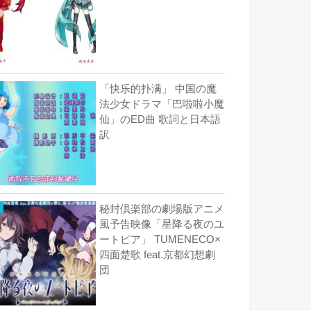
「快乐的扑满」 中国の魔
法少女ドラマ「巴啦啦小魔
仙」のED曲 歌詞と日本語
訳
秘封倶楽部の劇場版アニメ
風予告映像「星降る夜のユ
ートピア」 TUMENECO×
四面楚歌 feat.京都幻想劇
団