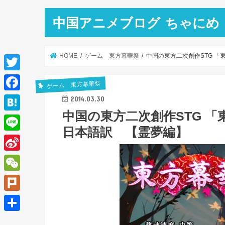
中国アニメブログ ちゃにめ
HOME
ゲーム 東方幕華祭
中国の東方二次創作STG 
T
ゲーム 東方幕華祭
w
F
2014.03.30
i
中国の東方二次創作STG 
a
H
t
日本語訳 【霊夢編】
c
a
L
t
e
t
i
e
S
b
e
n
r
i
o
W
n
e
n
o
e
a
P
a
k
C
l
共
W