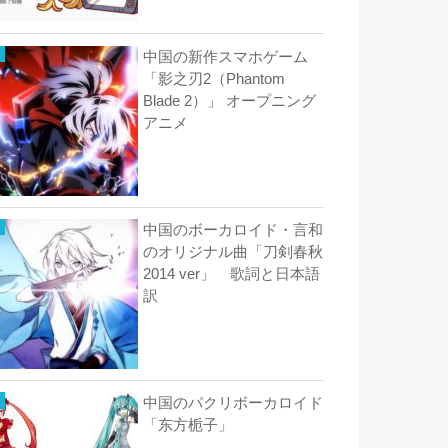
中国の新作スマホゲーム
「影之刃2（Phantom
Blade 2）」 オープニング
アニメ
中国のボーカロイド・言和
のオリジナル曲「刀剣春秋
2014 ver」 歌詞と日本語
訳
中国のパクリボーカロイド
「东方栀子」