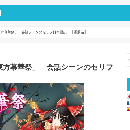
！
「東方幕華祭」 会話シーンのセリフ日本語訳 【霊夢編】
「東方幕華祭」 会話シーンのセリフ