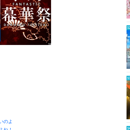
いのよ
よね！