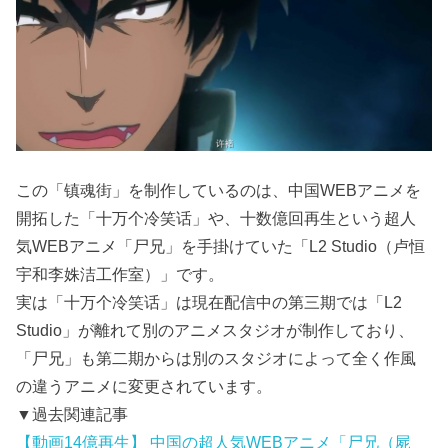
この「镇魂街」を制作しているのは、中国WEBアニメを
開拓した「十万个冷笑话」や、十数億回再生という超人
気WEBアニメ「尸兄」を手掛けていた「L2 Studio（卢恒
宇和李姝洁工作室）」です。
実は「十万个冷笑话」は現在配信中の第三期では「L2
Studio」が離れて別のアニメスタジオが制作しており、
「尸兄」も第二期からは別のスタジオによって全く作風
の違うアニメに変更されています。
▼過去関連記事
【動画14億再生】 中国の超人気WEBアニメ「尸兄（屍