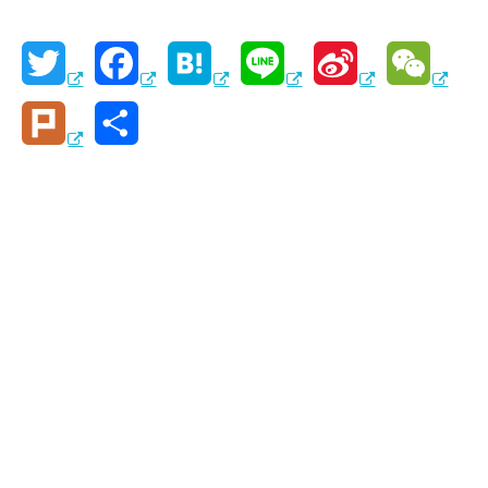
T
F
H
L
S
W
w
a
a
i
i
e
P
共
i
c
t
n
n
C
l
有
t
e
e
e
a
h
u
t
b
n
W
a
r
e
o
a
e
t
k
r
o
i
k
b
o