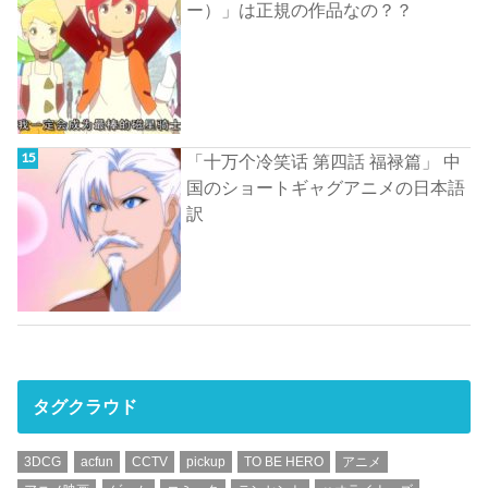
ー）」は正規の作品なの？？
「十万个冷笑话 第四話 福禄篇」 中
国のショートギャグアニメの日本語
訳
タグクラウド
3DCG
acfun
CCTV
pickup
TO BE HERO
アニメ