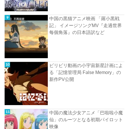
中国の黒猫アニメ映画 「羅小黒戦
記」 イメージソングMV『走過世界
每個角落』の日本語訳など
ビリビリ動画の小宇宙新星計画によ
る「記憶管理局 False Memory」の
新作PV公開
中国の魔法少女アニメ「巴啦啦小魔
仙」のルーツとなる初期パイロット
映像