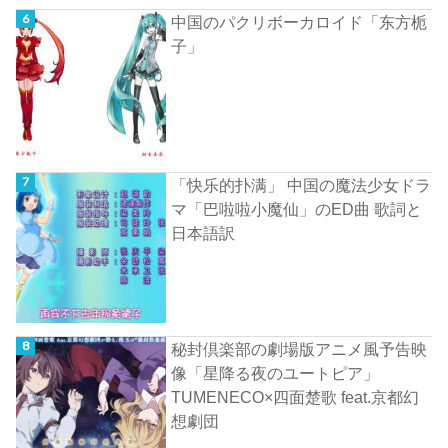
中国のパクリボーカロイド「东方栀
子」
「快乐的扑满」 中国の魔法少女ドラ
マ「巴啦啦小魔仙」のED曲 歌詞と
日本語訳
秘封倶楽部の劇場版アニメ風予告映
像「星降る夜のユートピア」
TUMENECO×四面楚歌 feat.京都幻
想劇団