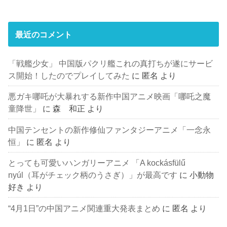
最近のコメント
「戦艦少女」 中国版パクリ艦これの真打ちが遂にサービ
ス開始！したのでプレイしてみた
に
匿名
より
悪ガキ哪吒が大暴れする新作中国アニメ映画「哪吒之魔
童降世」
に
森 和正
より
中国テンセントの新作修仙ファンタジーアニメ「一念永
恒」
に
匿名
より
とっても可愛いハンガリーアニメ 「A kockásfülű
nyúl（耳がチェック柄のうさぎ）」が最高です
に
小動物
好き
より
“4月1日”の中国アニメ関連重大発表まとめ
に
匿名
より