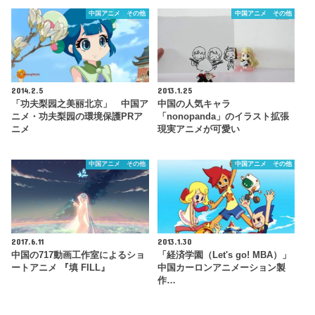
中国アニメ その他
中国アニメ その他
2014.2.5
2013.1.25
「功夫梨园之美丽北京」 中国ア
中国の人気キャラ
ニメ・功夫梨园の環境保護PRア
「nonopanda」のイラスト拡張
ニメ
現実アニメが可愛い
中国アニメ その他
中国アニメ その他
2017.6.11
2013.1.30
中国の717動画工作室によるショ
「経済学園（Let's go! MBA）」
ートアニメ 『填 FILL』
中国カーロンアニメーション製
作…