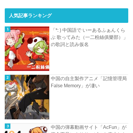
人気記事ランキング
「*: ) 中国語で いーあるふぁんくら
ぶ 歌ってみた（一二粉絲俱樂部）」
の歌詞と読み仮名
中国の自主製作アニメ「記憶管理局
False Memory」が凄い
中国の弾幕動画サイト「AcFun」が