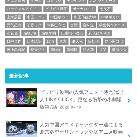
アニメ映画
ゲーム
コミック
テンセント
ハオライナーズ
バーチャルアイドル
ビリビリ動画
ボーカロイド
七灵石
上海震雷
中国アニメ
中国ボカロ
中国传媒大学
中華ボカロ
元气星魂
初音ミク
刺客伍六七
台湾
合味道
学生制作アニメ
小花仙
崩壊3rd
崩壊学園
巴啦啦小魔仙
彩色铅笔动画
日中合作
日本語訳
日清
東方
洛天依
绿怪研
罗小黑战记
羅小黒戦記
视美动画
阴阳师
陰陽師
非人哉
音楽
魔法少女
最新記事
ビリビリ動画の人気アニメ「時光代理
人 LINK CLICK」更なる衝撃の小劇場
版第7話
2022.04.10
人気中国アニメキャラクター達による
北京冬季オリンピック公認アニメ映画