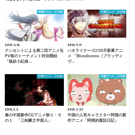
中国アニメ その他
中国アニメ その他
2015.4.16
2016.9.11
テンセントによる第二回アニメ化
ハオライナーズの10月新番アニ
PV祭のトーナメント対決開始
メ 「Bloodivores（ブラッディ
「狐妖小紅娘…
ヴ…
中国アニメ その他
中国アニメ その他
2016.3.5
2015.3.23
春の中国新作CGアニメ祭り・そ
中国の人気キャラクター阿狸の新
の１ 「三剣豪之半面人」
作アニメ「阿狸的童話日記」