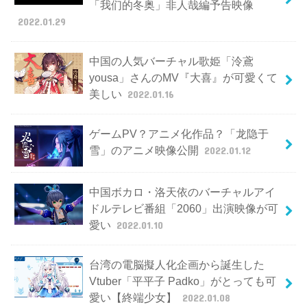
「我们的冬奥」非人哉編予告映像
2022.01.29
中国の人気バーチャル歌姫「泠鳶
yousa」さんのMV『大喜』が可愛くて
美しい
2022.01.16
ゲームPV？アニメ化作品？「龙隐于
雪」のアニメ映像公開
2022.01.12
中国ボカロ・洛天依のバーチャルアイ
ドルテレビ番組「2060」出演映像が可
愛い
2022.01.10
台湾の電脳擬人化企画から誕生した
Vtuber「平平子 Padko」がとっても可
愛い【終端少女】
2022.01.08