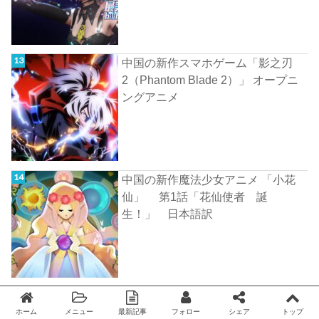
中国の新作スマホゲーム「影之刃
2（Phantom Blade 2）」 オープニ
ングアニメ
中国の新作魔法少女アニメ 「小花
仙」 第1話「花仙使者 誕
生！」 日本語訳
中国のWEBアニメ 「撸时代」 第12
～13話 お尻回
ホーム
メニュー
最新記事
フォロー
シェア
トップ
Twitter
facebook