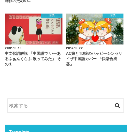
制作のための…
音楽
音楽
2012.10.30
2013.12.22
中文歌詞解説 「中国語で いーあ
AC娘とTD娘のハッピーシンセサ
るふぁんくらぶ 歌ってみた」 そ
イザ中国語カバー 「快楽合成
の１
器」
Translate