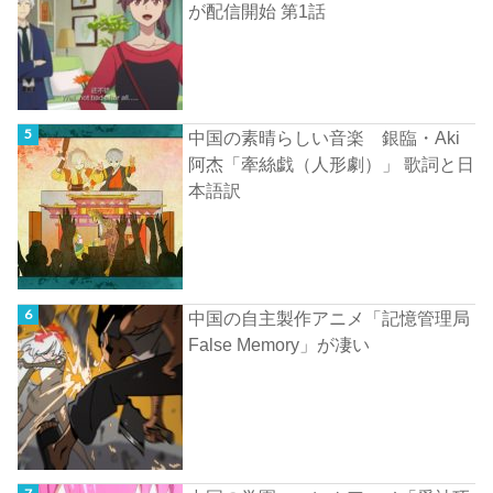
が配信開始 第1話
中国の素晴らしい音楽 銀臨・Aki
阿杰「牽絲戯（人形劇）」 歌詞と日
本語訳
中国の自主製作アニメ「記憶管理局
False Memory」が凄い