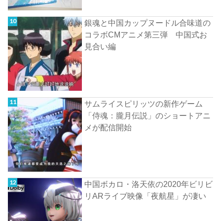
銀魂と中国カップヌードル合味道の
コラボCMアニメ第三弾 中国式お
見合い編
サムライスピリッツの新作ゲーム
「侍魂：朧月伝説」のショートアニ
メが配信開始
中国ボカロ・洛天依の2020年ビリビ
リARライブ映像「夜航星」が凄い