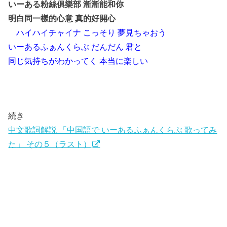
いーある粉絲俱樂部 漸漸能和你
明白同一樣的心意 真的好開心
ハイハイチャイナ こっそり 夢見ちゃおう
いーあるふぁんくらぶ だんだん 君と
同じ気持ちがわかってく 本当に楽しい
続き
中文歌詞解説 「中国語で いーあるふぁんくらぶ 歌ってみ
た」 その５（ラスト）