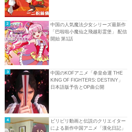
中国の人気魔法少女シリーズ最新作
「巴啦啦小魔仙之飛越彩霊堡」 配信
開始 第1話
中国のKOFアニメ「拳皇命運 THE
KING OF FIGHTERS: DESTINY」
日本語版予告とOP曲公開
ビリビリ動画と伝説のクリエイター
による新作中国アニメ「漢化日記」