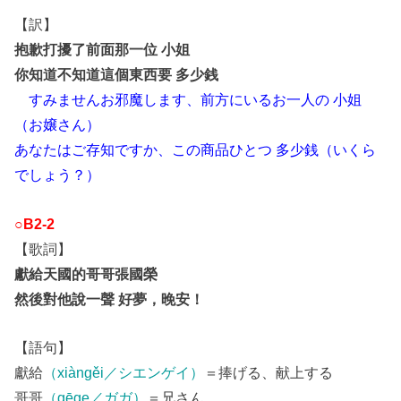
【訳】
抱歉打擾了前面那一位 小姐
你知道不知道這個東西要 多少銭
すみませんお邪魔します、前方にいるお一人の 小姐
（お嬢さん）
あなたはご存知ですか、この商品ひとつ 多少銭（いくら
でしょう？）
○B2-2
【歌詞】
獻給天國的哥哥張國榮
然後對他說一聲 好夢，晚安！
【語句】
獻給
（xiàngěi／シエンゲイ）
＝捧げる、献上する
哥哥
（gēge／ガガ）
＝兄さん