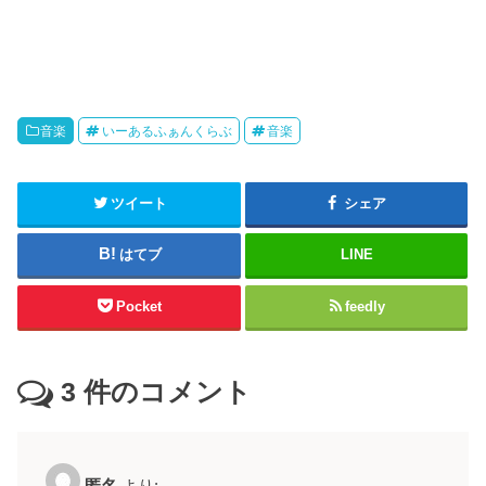
音楽
いーあるふぁんくらぶ
音楽
ツイート
シェア
はてブ
LINE
Pocket
feedly
3
件のコメント
匿名
より: