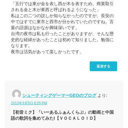
「五行では東が金を表し西が木を表すため、商業取引
される金と木が東西と呼ばれるようになった」
私はこの二つの説しか知らなかったのですが、長安の
中ではすでに東市と西市が分かれていたのですね。言
葉の語源はなかなか興味深いです。
台湾の夜市は私も行ったことがありますが、そんな歴
史的な経緯があったことは初めて知りました。勉強に
なります。
夜市は活気があって楽しかったです。
返信する
シューティングゲーマーGEOのブログ
より:
2013年3月5日 6:25 PM
【初音ミク】「いーあるふぁんくらぶ」の動画と中国
語の歌詞を集めてみたl【ＶＯＣＡＬＯＩＤ】