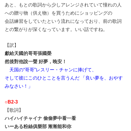
あと、もとの歌詞から少しアレンジされていて憧れの人
への贈り物（供え物）を買うためにショッピングの
会話練習をしていたという流れになっており、前の歌詞
との繋がりが深くなっています。いい話ですね。
【訳】
獻給天國的哥哥張國榮
然後對他說一聲 好夢，晚安！
天国の“哥哥”レスリー・チャンに捧げて、
そして彼にこのひとことを言うんだ 「良い夢を、おやす
みなさい！」
○B2-3
【歌詞】
ハイハイチャイナ 偷偷夢中看一看
いーある粉絲俱樂部 漸漸能和你