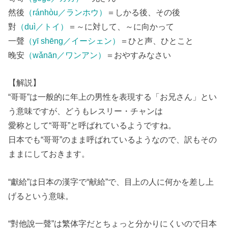
然後
（ránhòu／ランホウ）
＝しかる後、その後
對
（duì／トイ）
＝～に対して、～に向かって
一聲
（yī shēng／イーシェン）
＝ひと声、ひとこと
晚安
（wǎnān／ワンアン）
＝おやすみなさい
【解説】
“哥哥”は一般的に年上の男性を表現する「お兄さん」とい
う意味ですが、どうもレスリー・チャンは
愛称として“哥哥”と呼ばれているようですね。
日本でも“哥哥”のまま呼ばれているようなので、訳もその
ままにしておきます。
“獻給”は日本の漢字で“献給”で、目上の人に何かを差し上
げるという意味。
“對他說一聲”は繁体字だとちょっと分かりにくいので日本