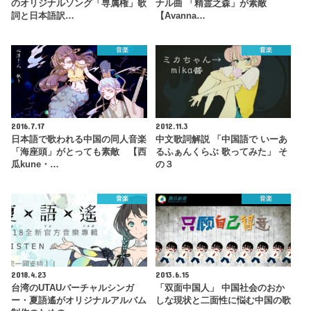
のオリジナルソング「専属権」歌
ナル曲 「精霊之森」が素敵
詞と日本語訳…
【Avanna…
音楽
音楽
2016.7.17
2012.11.3
日本語で歌われる中国の同人音楽
中文歌詞解説 「中国語で いーあ
「海座頭」がとっても素敵 【西
るふぁんくらぶ 歌ってみた」 そ
瓜kune・…
の３
音楽
音楽
2018.4.23
2013.6.15
台湾のUTAUバーチャルシンガ
「双面中国人」 中国社会のおか
ー・夏語遙がオリジナルアルバム
しな現状と二面性に悩む中国の歌