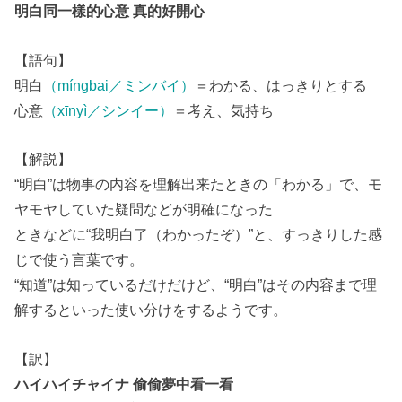
明白同一樣的心意 真的好開心
【語句】
明白
（míngbai／ミンバイ）
＝わかる、はっきりとする
心意
（xīnyì／シンイー）
＝考え、気持ち
【解説】
“明白”は物事の内容を理解出来たときの「わかる」で、モ
ヤモヤしていた疑問などが明確になった
ときなどに“我明白了（わかったぞ）”と、すっきりした感
じで使う言葉です。
“知道”は知っているだけだけど、“明白”はその内容まで理
解するといった使い分けをするようです。
【訳】
ハイハイチャイナ 偷偷夢中看一看