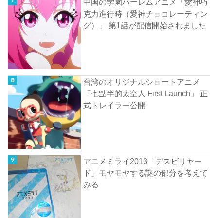
中国の学園ハーレムアニメ「愛神巧
克力進行時（愛神チョコレーティン
グ）」 第1話が配信開始されました
台湾のオリジナルショートアニメ
「七點半的太空人 First Launch」 正
式トレイラー公開
アニメミライ2013「デスビリヤー
ド」モヤモヤする謎の部分を考えて
みる