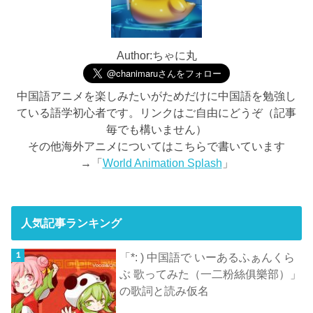
Author:ちゃに丸
中国語アニメを楽しみたいがためだけに中国語を勉強し
ている語学初心者です。リンクはご自由にどうぞ（記事
毎でも構いません）
その他海外アニメについてはこちらで書いています
→「
World Animation Splash
」
人気記事ランキング
「*: ) 中国語で いーあるふぁんくら
ぶ 歌ってみた（一二粉絲俱樂部）」
の歌詞と読み仮名