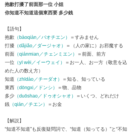
抱歉打擾了前面那一位 小姐
你知道不知道這個東西要 多少銭
【語句】
抱歉
（bàoqiàn／バオチエン）
＝すみません
打擾
（dǎjiǎo／ダージャオ）
＝（人の家に）お邪魔する
前面
（qiánmian／チェンミエン）
＝前面、前方
一位
（yī wèi／イーウェイ）
＝お一人、お一方（敬意を込
めた人の数え方）
知道
（zhīdào／チーダオ）
＝知る、知っている
東西
（dōngxi／ドンシ）
＝物、品物
多少
（duōshao／ドゥオシャオ）
＝いくつ、どれだけ
銭
（qián／チエン）
＝お金
【解説】
“知道不知道”も反復疑問詞で、“知道（知ってる）”と“不知