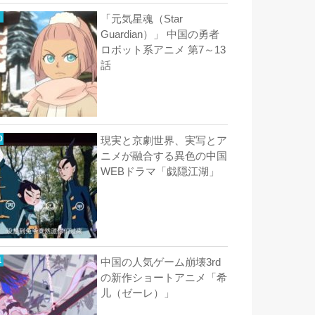
「元気星魂（Star
Guardian）」 中国の勇者
ロボット系アニメ 第7～13
話
現実と京劇世界、実写とア
ニメが融合する異色の中国
WEBドラマ「戯隠江湖」
中国の人気ゲーム崩壊3rd
の新作ショートアニメ「希
儿（ゼーレ）」