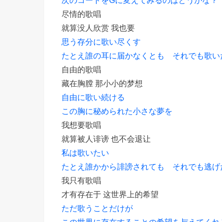
尽情的歌唱
就算没人欣赏 我也要
思う存分に歌い尽くす
たとえ誰の耳に届かなくとも それでも歌い
自由的歌唱
藏在胸膛 那小小的梦想
自由に歌い続ける
この胸に秘められた小さな夢を
我想要歌唱
就算被人诽谤 也不会退让
私は歌いたい
たとえ誰かから誹謗されても それでも逃げ
我只有歌唱
才有存在于 这世界上的希望
ただ歌うことだけが
この世界に存在することの希望を与えてくれ