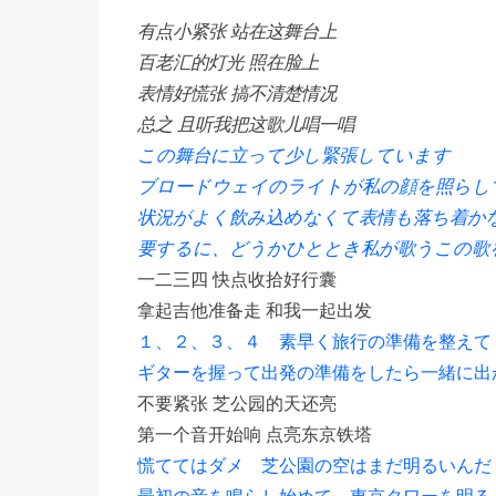
有点小紧张 站在这舞台上
百老汇的灯光 照在脸上
表情好慌张 搞不清楚情况
总之 且听我把这歌儿唱一唱
この舞台に立って少し緊張しています
ブロードウェイのライトが私の顔を照らし
状況がよく飲み込めなくて表情も落ち着か
要するに、どうかひととき私が歌うこの歌
一二三四 快点收拾好行囊
拿起吉他准备走 和我一起出发
１、２、３、４ 素早く旅行の準備を整えて
ギターを握って出発の準備をしたら一緒に出
不要紧张 芝公园的天还亮
第一个音开始响 点亮东京铁塔
慌ててはダメ 芝公園の空はまだ明るいんだ
最初の音を鳴らし始めて 東京タワーを明る