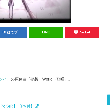
はてブ
LINE
Pocket
ンイ
）の原创曲「夢想→World→歌唱」。
【PoKeR】【PV付】