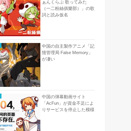
ぁんくらぶ 歌ってみた
（一二粉絲俱樂部）」の歌
詞と読み仮名
中国の自主製作アニメ「記
憶管理局 False Memory」
が凄い
中国の弾幕動画サイト
「AcFun」が資金不足によ
りサービスを停止した模様