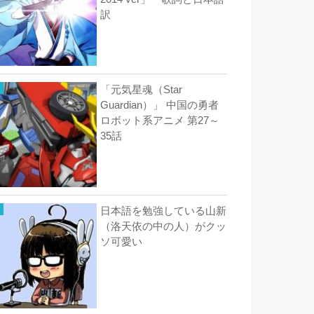
訳
「元気星魂（Star
Guardian）」 中国の勇者
ロボット系アニメ 第27～
35話
日本語を勉強している山新
（洛天依の中の人）がクッ
ソ可愛い