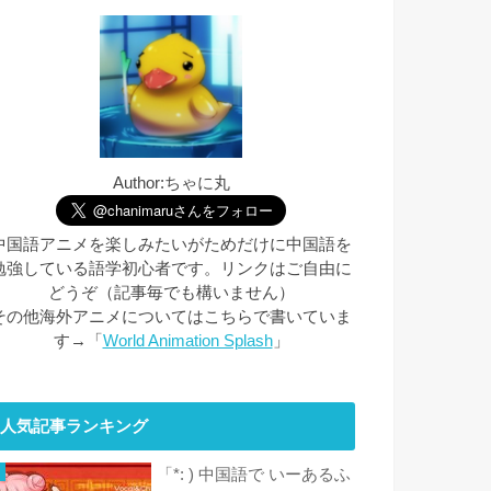
Author:ちゃに丸
中国語アニメを楽しみたいがためだけに中国語を
勉強している語学初心者です。リンクはご自由に
どうぞ（記事毎でも構いません）
その他海外アニメについてはこちらで書いていま
す→「
World Animation Splash
」
人気記事ランキング
「*: ) 中国語で いーあるふ