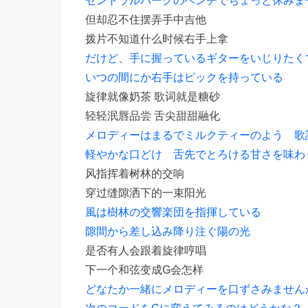
但却忍不住摆弄手中吉他
拨片不知道什么时候右手上拿
だけど、手に握っているギターをいじりたく
いつの間にか右手はピックを持っている
旋律就像奶茶 歌词就是糖砂
轻轻泯唇品尝 舌尖甜甜融化
メロディーはまるでミルクティーのよう 歌
軽やかな口どけ 舌先でとろける甘さを味わ
风指挥着树林的交响
穿过缝隙洒下的一束阳光
風は樹林の交響楽団を指揮している
隙間から差し込み降り注ぐ陽の光
是否有人会跟着旋律哼唱
下一个和弦变成G会怎样
どなたか一緒にメロディーを口ずさみません
次のコードをGに変えてみるのはどうかな？