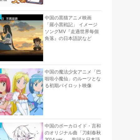
中国の黒猫アニメ映画
「羅小黒戦記」 イメージ
ソングMV『走過世界每個
角落』の日本語訳など
中国の魔法少女アニメ「巴
啦啦小魔仙」のルーツとな
る初期パイロット映像
中国のボーカロイド・言和
のオリジナル曲「刀剣春秋
2014 ver」 歌詞と日本語