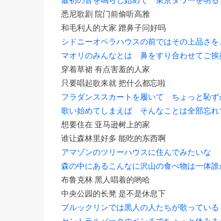
悉尼歌剧 院门前偷听高雅
和毛利人的大家 蹭鼻子问好吗
シドニーオペラハウスの前ではその上品さを
マオリのみんなとは 鼻をすり合わせてご挨
穿着草裙 有点害羞的人家
只要唱起歌来就 把什么都忘啦
フラダンススカートを履いて ちょっと恥ず
歌い始めてしまえば そんなことは全部忘れ
想要住在 亚马逊树上的家
谁让森林里好多 能吃的东西啊
アマゾンのツリーハウスに住んでみたいな
森の中にあるこんなに沢山の食べ物は一体誰
布鲁克林 黑人唱着的哟哈
中央公园的长凳 是不是休息下
ブルックリンでは黒人の人たちが歌っている「
セントラルパークのベンチでちょっと休みま