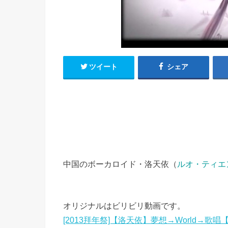
h
u
有
e
a
r
i
t
k
b
o
ツイート
シェア
中国のボーカロイド・洛天依（
ルオ・ティエ
オリジナルはビリビリ動画です。
[2013拜年祭]【洛天依】夢想→World→歌唱