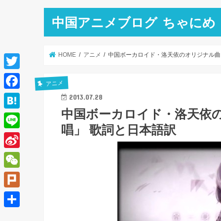
中国アニメブログ ちゃにめ
HOME
アニメ
中国ボーカロイド・洛天依のオリジナル曲 「
T
アニメ
w
F
2013.07.28
i
中国ボーカロイド・洛天依のオ
a
H
t
唱」 歌詞と日本語訳
c
a
L
t
e
t
i
e
S
b
e
n
r
i
o
W
n
e
n
o
e
a
P
a
k
C
l
共
W