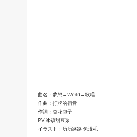
曲名：夢想→World→歌唱
作曲：打牌的初音
作詞：杏花包子
PV:冰镇甜豆浆
イラスト：历历路路 兔没毛