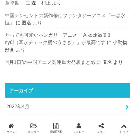
童降世」
に
森 和正
より
中国テンセントの新作修仙ファンタジーアニメ「一念永
恒」
に
匿名
より
とっても可愛いハンガリーアニメ 「A kockásfülű
nyúl（耳がチェック柄のうさぎ）」が最高です
に
小動物
好き
より
“4月1日”の中国アニメ関連重大発表まとめ
に
匿名
より
アーカイブ
2022年4月
2022年1月
ホーム
メニュー
最新記事
フォロー
シェア
トップ
Twitter
facebook