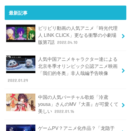
最新記事
ビリビリ動画の人気アニメ「時光代理
人 LINK CLICK」更なる衝撃の小劇場
版第7話
2022.04.10
人気中国アニメキャラクター達による
北京冬季オリンピック公認アニメ映画
「我们的冬奥」非人哉編予告映像
2022.01.29
中国の人気バーチャル歌姫「泠鳶
yousa」さんのMV『大喜』が可愛くて
美しい
2022.01.16
ゲームPV？アニメ化作品？「龙隐于