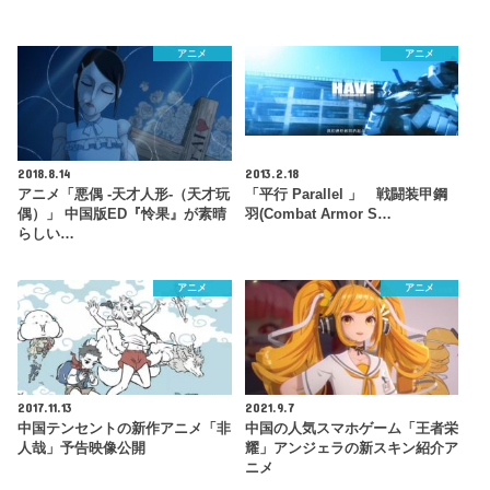
アニメ
アニメ
2018.8.14
2013.2.18
アニメ「悪偶 -天才人形-（天才玩
「平行 Parallel 」 戦闘装甲鋼
偶）」 中国版ED『怜果』が素晴
羽(Combat Armor S…
らしい…
アニメ
アニメ
2017.11.13
2021.9.7
中国テンセントの新作アニメ「非
中国の人気スマホゲーム「王者栄
人哉」予告映像公開
耀」アンジェラの新スキン紹介ア
ニメ