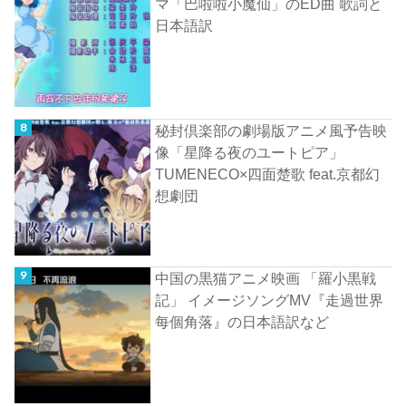
マ「巴啦啦小魔仙」のED曲 歌詞と
日本語訳
秘封倶楽部の劇場版アニメ風予告映
像「星降る夜のユートピア」
TUMENECO×四面楚歌 feat.京都幻
想劇団
中国の黒猫アニメ映画 「羅小黒戦
記」 イメージソングMV『走過世界
每個角落』の日本語訳など