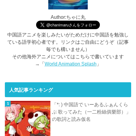
Author:ちゃに丸
中国語アニメを楽しみたいがためだけに中国語を勉強し
ている語学初心者です。リンクはご自由にどうぞ（記事
毎でも構いません）
その他海外アニメについてはこちらで書いています
→「
World Animation Splash
」
人気記事ランキング
「*: ) 中国語で いーあるふぁんくら
ぶ 歌ってみた（一二粉絲俱樂部）」
の歌詞と読み仮名