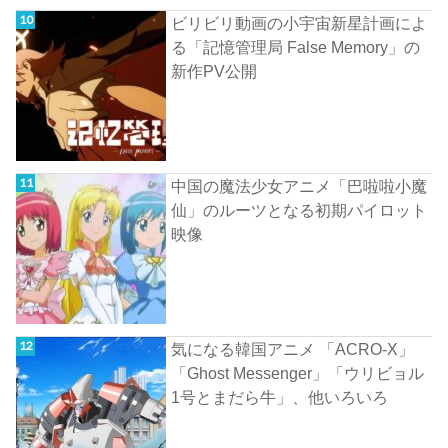
ビリビリ動画の小宇宙新星計画によ
る「記憶管理局 False Memory」の
新作PV公開
中国の魔法少女アニメ「巴啦啦小魔
仙」のルーツとなる初期パイロット
映像
気になる韓国アニメ 「ACRO-X」
「Ghost Messenger」「ウリビョル
1号とまだら牛」、他いろいろ