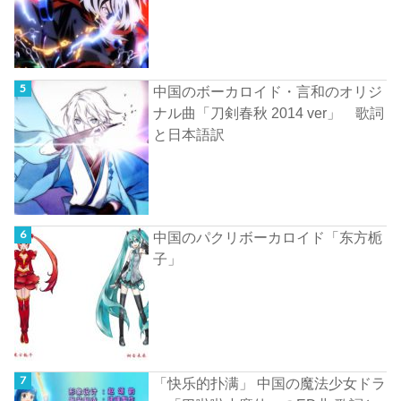
中国のボーカロイド・言和のオリジ
ナル曲「刀剣春秋 2014 ver」 歌詞
と日本語訳
中国のパクリボーカロイド「东方栀
子」
「快乐的扑满」 中国の魔法少女ドラ