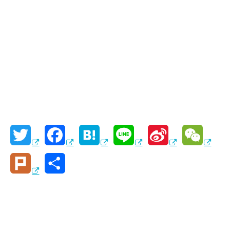
T
F
H
L
S
W
w
a
a
i
i
e
P
共
i
c
t
n
n
C
l
有
t
e
e
e
a
h
u
t
b
n
W
a
r