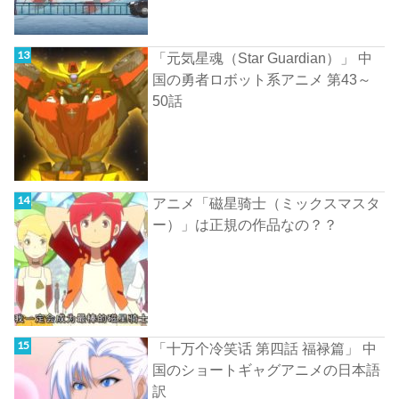
「元気星魂（Star Guardian）」 中
国の勇者ロボット系アニメ 第43～
50話
アニメ「磁星骑士（ミックスマスタ
ー）」は正規の作品なの？？
「十万个冷笑话 第四話 福禄篇」 中
国のショートギャグアニメの日本語
訳