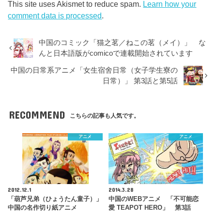
This site uses Akismet to reduce spam.
Learn how your
comment data is processed
.
中国のコミック「猫之茗／ねこの茗（メイ）」 な
んと日本語版がcomicoで連載開始されています
中国の日常系アニメ「女生宿舍日常（女子学生寮の
日常）」 第3話と第5話
RECOMMEND
こちらの記事も人気です。
アニメ
アニメ
2012.12.1
2014.3.28
「葫芦兄弟（ひょうたん童子）」
中国のWEBアニメ 「不可能恋
中国の名作切り紙アニメ
愛 TEAPOT HERO」 第3話