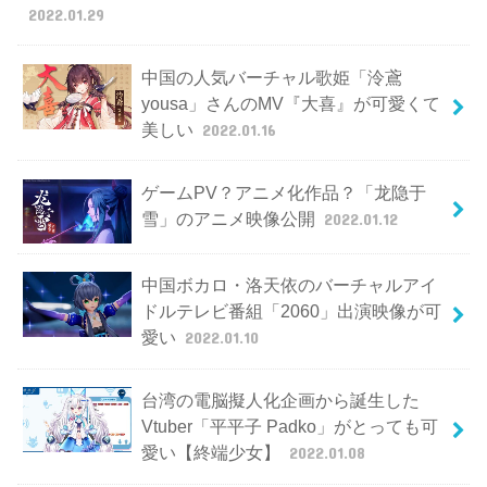
2022.01.29
中国の人気バーチャル歌姫「泠鳶
yousa」さんのMV『大喜』が可愛くて
美しい
2022.01.16
ゲームPV？アニメ化作品？「龙隐于
雪」のアニメ映像公開
2022.01.12
中国ボカロ・洛天依のバーチャルアイ
ドルテレビ番組「2060」出演映像が可
愛い
2022.01.10
台湾の電脳擬人化企画から誕生した
Vtuber「平平子 Padko」がとっても可
愛い【終端少女】
2022.01.08