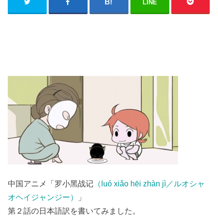
LINE
中国アニメ「罗小黑战记
（luó xiǎo hēi zhàn jì／ルオシャ
オヘイジャンジー）
」
第２話の日本語訳を書いてみました。