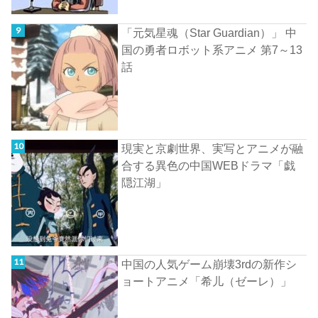
「元気星魂（Star Guardian）」 中
国の勇者ロボット系アニメ 第7～13
話
現実と京劇世界、実写とアニメが融
合する異色の中国WEBドラマ「戯
隠江湖」
中国の人気ゲーム崩壊3rdの新作シ
ョートアニメ「希儿（ゼーレ）」