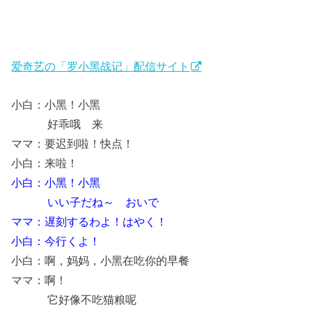
爱奇艺の「罗小黑战记」配信サイト
小白：小黑！小黑
好乖哦 来
ママ：要迟到啦！快点！
小白：来啦！
小白：小黑！小黑
いい子だね～ おいで
ママ：遅刻するわよ！はやく！
小白：今行くよ！
小白：啊，妈妈，小黑在吃你的早餐
ママ：啊！
它好像不吃猫粮呢