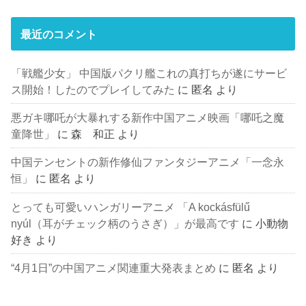
最近のコメント
「戦艦少女」 中国版パクリ艦これの真打ちが遂にサービ
ス開始！したのでプレイしてみた
に
匿名
より
悪ガキ哪吒が大暴れする新作中国アニメ映画「哪吒之魔
童降世」
に
森 和正
より
中国テンセントの新作修仙ファンタジーアニメ「一念永
恒」
に
匿名
より
とっても可愛いハンガリーアニメ 「A kockásfülű
nyúl（耳がチェック柄のうさぎ）」が最高です
に
小動物
好き
より
“4月1日”の中国アニメ関連重大発表まとめ
に
匿名
より