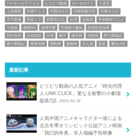
バーチャルアイドル
ビリビリ動画
ボーカロイド
七灵石
上海震雷
中国アニメ
中国ボカロ
中国传媒大学
中華ボカロ
元气星魂
初音ミク
刺客伍六七
台湾
合味道
学生制作アニメ
小花仙
崩壊3rd
崩壊学園
巴啦啦小魔仙
彩色铅笔动画
日中合作
日本語訳
日清
東方
洛天依
绿怪研
罗小黑战记
羅小黒戦記
视美动画
阴阳师
陰陽師
非人哉
音楽
魔法少女
最新記事
ビリビリ動画の人気アニメ「時光代理
人 LINK CLICK」更なる衝撃の小劇場
版第7話
2022.04.10
人気中国アニメキャラクター達による
北京冬季オリンピック公認アニメ映画
「我们的冬奥」非人哉編予告映像