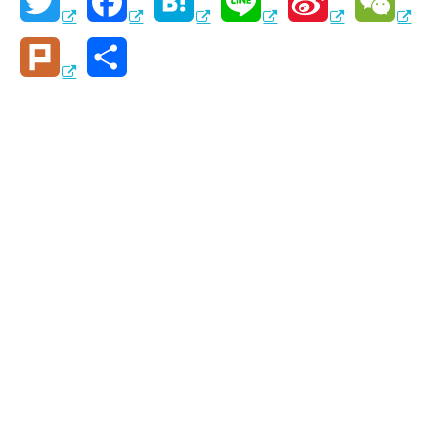
T
F
H
L
S
W
w
a
a
i
i
e
P
共
i
c
t
n
n
C
l
有
t
e
e
e
a
h
u
t
b
n
W
a
r
e
o
a
e
t
k
r
o
i
k
b
o