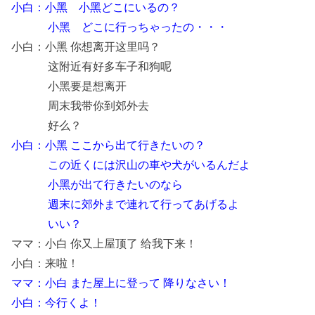
小白：小黑 小黑どこにいるの？
小黑 どこに行っちゃったの・・・
小白：小黑 你想离开这里吗？
这附近有好多车子和狗呢
小黑要是想离开
周末我带你到郊外去
好么？
小白：小黑 ここから出て行きたいの？
この近くには沢山の車や犬がいるんだよ
小黑が出て行きたいのなら
週末に郊外まで連れて行ってあげるよ
いい？
ママ：小白 你又上屋顶了 给我下来！
小白：来啦！
ママ：小白 また屋上に登って 降りなさい！
小白：今行くよ！