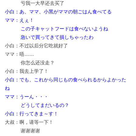
亏我一大早还去买了
小白：あ、ママ、小黑がママの朝ごはん食べてる
ママ：えぇ！
この子キャットフードは食べないようね
急いで買ってきて損しちゃったわ
小白：不过以后分它吃就好了
ママ：唔……
你怎么还没走？
小白：我去上学了！
小白：でも、これから同じもの食べられるからよかった
ね
ママ：うーん・・・
どうしてまだいるの？
小白：行ってきま～す！
大叔：啊，请等一下！
谢谢谢谢