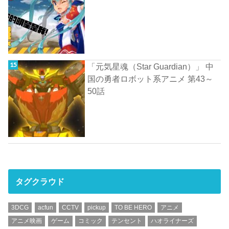
「元気星魂（Star Guardian）」 中
国の勇者ロボット系アニメ 第43～
50話
タグクラウド
3DCG
acfun
CCTV
pickup
TO BE HERO
アニメ
アニメ映画
ゲーム
コミック
テンセント
ハオライナーズ