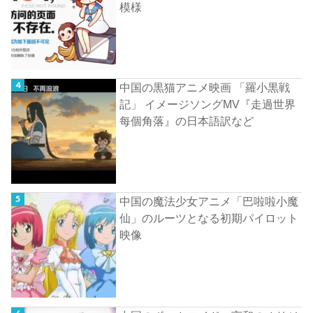
模様
中国の黒猫アニメ映画 「羅小黒戦
記」 イメージソングMV『走過世界
每個角落』の日本語訳など
中国の魔法少女アニメ「巴啦啦小魔
仙」のルーツとなる初期パイロット
映像