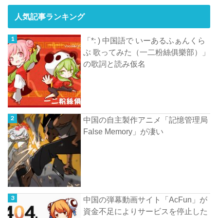
人気記事ランキング
「*: ) 中国語で いーあるふぁんくら
ぶ 歌ってみた（一二粉絲俱樂部）」
の歌詞と読み仮名
中国の自主製作アニメ「記憶管理局
False Memory」が凄い
中国の弾幕動画サイト「AcFun」が
資金不足によりサービスを停止した