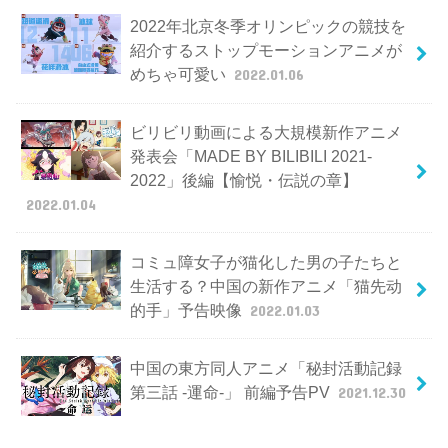
2022年北京冬季オリンピックの競技を
紹介するストップモーションアニメが
めちゃ可愛い
2022.01.06
ビリビリ動画による大規模新作アニメ
発表会「MADE BY BILIBILI 2021-
2022」後編【愉悦・伝説の章】
2022.01.04
コミュ障女子が猫化した男の子たちと
生活する？中国の新作アニメ「猫先动
的手」予告映像
2022.01.03
中国の東方同人アニメ「秘封活動記録
第三話 -運命-」 前編予告PV
2021.12.30