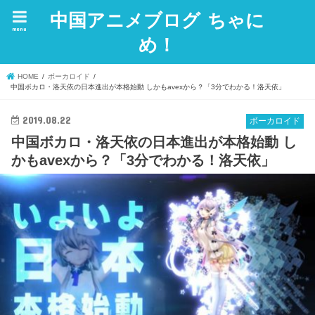
中国アニメブログ ちゃに
menu
め！
HOME
ボーカロイド
中国ボカロ・洛天依の日本進出が本格始動 しかもavexから？「3分でわかる！洛天依」
2019.08.22
ボーカロイド
中国ボカロ・洛天依の日本進出が本格始動 し
かもavexから？「3分でわかる！洛天依」