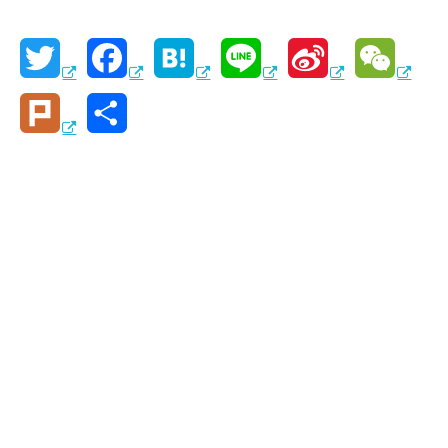
T
F
H
L
S
W
w
a
a
i
i
e
P
共
i
c
t
n
n
C
l
有
t
e
e
e
a
h
u
t
b
n
W
a
r
e
o
a
e
t
k
r
o
i
k
b
o