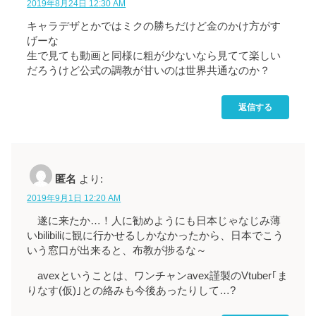
2019年8月24日 12:30 AM
キャラデザとかではミクの勝ちだけど金のかけ方がす
げーな
生で見ても動画と同様に粗が少ないなら見てて楽しい
だろうけど公式の調教が甘いのは世界共通なのか？
返信する
匿名
より:
2019年9月1日 12:20 AM
遂に来たか…！人に勧めようにも日本じゃなじみ薄
いbilibiliに観に行かせるしかなかったから、日本でこう
いう窓口が出来ると、布教が捗るな～
avexということは、ワンチャンavex謹製のVtuber｢ま
りなす(仮)｣との絡みも今後あったりして…?