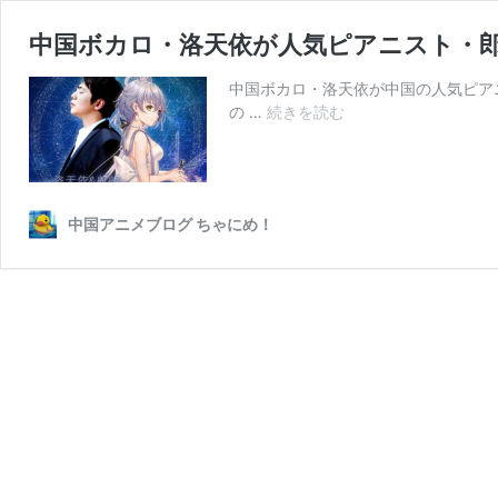
中国ボカロ・洛天依が人気ピアニスト・
中国ボカロ・洛天依が中国の人気ピア
中
の …
続きを読む
国
ボ
カ
ロ・
中国アニメブログ ちゃにめ！
洛
天
依
が
人
気
ピ
ア
ニ
ス
ト・
郎