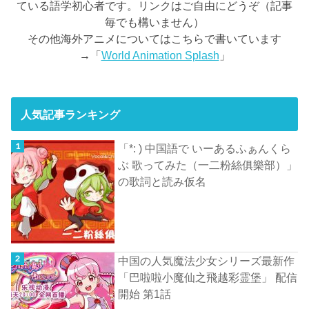
ている語学初心者です。リンクはご自由にどうぞ（記事
毎でも構いません）
その他海外アニメについてはこちらで書いています
→「
World Animation Splash
」
人気記事ランキング
「*: ) 中国語で いーあるふぁんくら
ぶ 歌ってみた（一二粉絲俱樂部）」
の歌詞と読み仮名
中国の人気魔法少女シリーズ最新作
「巴啦啦小魔仙之飛越彩霊堡」 配信
開始 第1話