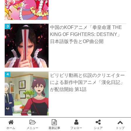
中国のKOFアニメ「拳皇命運 THE
KING OF FIGHTERS: DESTINY」
日本語版予告とOP曲公開
ビリビリ動画と伝説のクリエイター
による新作中国アニメ「漢化日記」
が配信開始 第1話
中国の素晴らしい音楽 銀臨・Aki
ホーム
メニュー
最新記事
フォロー
シェア
トップ
阿杰「牽絲戯（人形劇）」 歌詞と日
Twitter
facebook