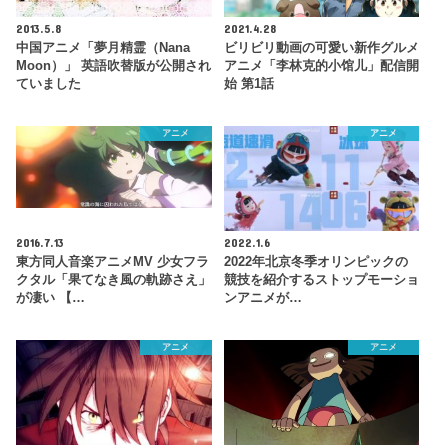
2013.5.8
2021.4.28
中国アニメ「夢月精霊（Nana
ビリビリ動画の可愛い新作グルメ
Moon）」 英語吹替版が公開され
アニメ「李林克的小馆儿」配信開
ていました
始 第1話
アニメ
アニメ
2016.7.13
2022.1.6
東方同人音楽アニメMV 少女フラ
2022年北京冬季オリンピックの
クタル「果てなき風の軌跡さえ」
競技を紹介するストップモーショ
が凄い 【…
ンアニメが…
アニメ
アニメ