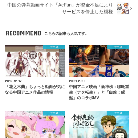
中国の弾幕動画サイト「AcFun」が資金不足により
サービスを停止した模様
RECOMMEND
こちらの記事も人気です。
アニメ
アニメ
2012.12.17
2021.2.20
「花之木蘭」ちょっと動向が気に
中国アニメ映画「新神榜：哪吒重
なる中国アニメ作品の情報
生（ナタ転生）」と「白蛇：縁
起」のコラボMV
アニメ
アニメ