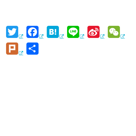
T
F
H
L
S
W
w
a
a
i
i
e
P
共
i
c
t
n
n
C
l
有
t
e
e
e
a
h
u
t
b
n
W
a
r
e
o
a
e
t
k
r
o
i
k
b
o