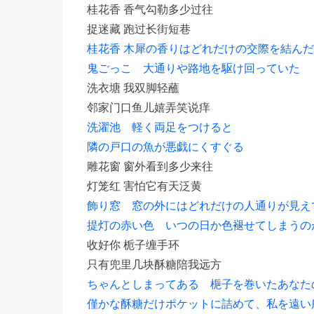
桂花香 香气勾勒多少过往
捉迷藏 跑过长街短巷
桂花香 木犀の香りはどれだけの交際を結ん
鬼ごっこ 大通りや路地を駆け回っていた
洗衣塘 我双脚轻蘸
邻家门口鱼儿嬉弄笑说痒
洗濯池 軽く両足をつけると
隣の戸口の魚が悪戯にくすぐる
雕花窗 窗外看到多少来往
灯笼红 害怕它有天泛黄
飾り窓 窓の外にはどれだけの人通りが見え
提灯の赤い色 いつの日か色褪せてしまうの
收好你 栀子缠手环
只有兜里几块酥糖陪我远方
ちゃんとしまってある 梔子を巻いたあなた
僅かな酥糖だけポケットに詰めて、私を遠い