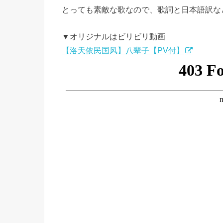
とっても素敵な歌なので、歌詞と日本語訳な
▼オリジナルはビリビリ動画
【洛天依民国风】八辈子【PV付】