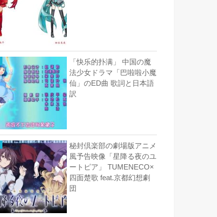
「快乐的扑满」 中国の魔
法少女ドラマ「巴啦啦小魔
仙」のED曲 歌詞と日本語
訳
秘封倶楽部の劇場版アニメ
風予告映像「星降る夜のユ
ートピア」 TUMENECO×
四面楚歌 feat.京都幻想劇
団