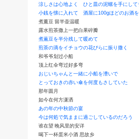
涼しさは心地よく ひと皿の泥螺を手にして
小銭を懐に入れて 酒屋に100gほどのお酒
煮薰豆 留半壶温暖
露水煎茶撒上一把白果碎瓣
煮薫豆を半分残して暖めて
煎茶の滴をイチョウの花びらに振り撒く
和爷爷划过小船
顶上红伞弯过好多弯
おじいちゃんと一緒に小船を漕いで
とっておきの赤い傘を何度もさしていた
那年圆月
如今在何方潇洒
あの年の中秋節の宴
今は何処で気ままに過ごしているのだろう
谁在望 晚风里的安详
喝下一杯蛋米小酒 思故乡