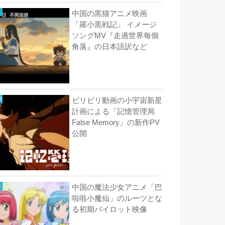
中国の黒猫アニメ映画
「羅小黒戦記」 イメージ
ソングMV『走過世界每個
角落』の日本語訳など
ビリビリ動画の小宇宙新星
計画による「記憶管理局
False Memory」の新作PV
公開
中国の魔法少女アニメ「巴
啦啦小魔仙」のルーツとな
る初期パイロット映像