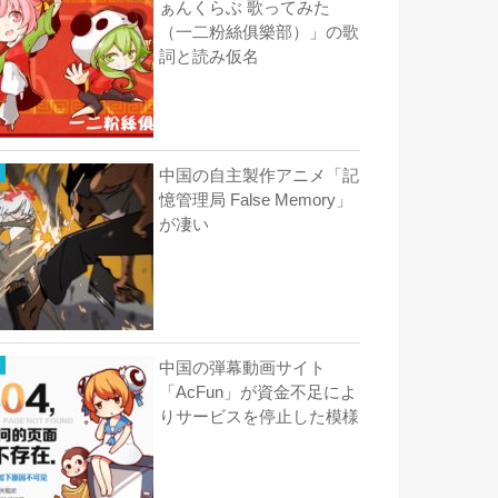
ぁんくらぶ 歌ってみた
（一二粉絲俱樂部）」の歌
詞と読み仮名
中国の自主製作アニメ「記
憶管理局 False Memory」
が凄い
中国の弾幕動画サイト
「AcFun」が資金不足によ
りサービスを停止した模様