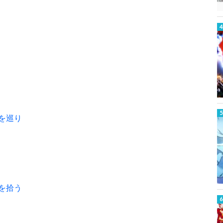
を巡り
を拾う