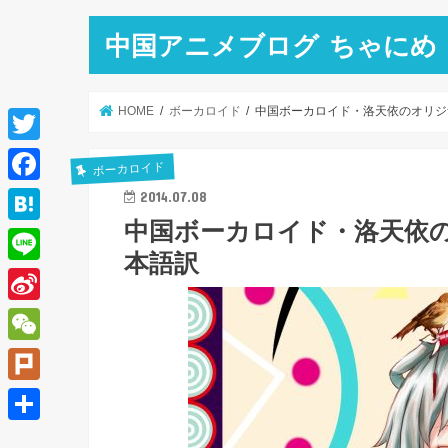
中国アニメブログ ちゃにめ
HOME
ボーカロイド
中国ボーカロイド・洛天依のオリジ
T
ボーカロイド
w
F
2014.07.08
i
中国ボーカロイド・洛天依の
a
H
t
本語訳
c
a
L
t
e
t
i
e
S
b
e
n
r
i
o
W
n
e
n
o
e
a
P
a
k
C
l
共
W