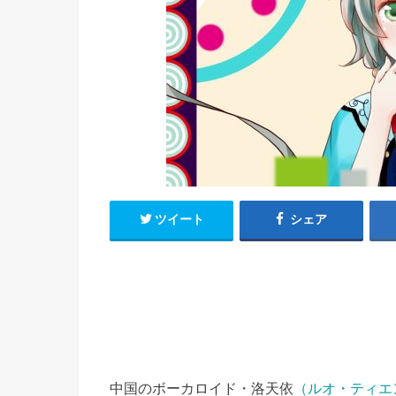
h
u
有
e
a
r
i
t
k
b
o
ツイート
シェア
中国のボーカロイド・洛天依
（ルオ・ティエ