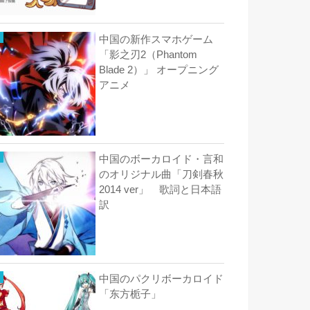
中国の新作スマホゲーム
「影之刃2（Phantom
Blade 2）」 オープニング
アニメ
中国のボーカロイド・言和
のオリジナル曲「刀剣春秋
2014 ver」 歌詞と日本語
訳
中国のパクリボーカロイド
「东方栀子」