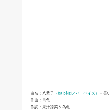
曲名：八辈子
（bā bèizi／バーベイズ）
＝長
作曲：乌龟
作詞：果汁凉菜＆乌龟