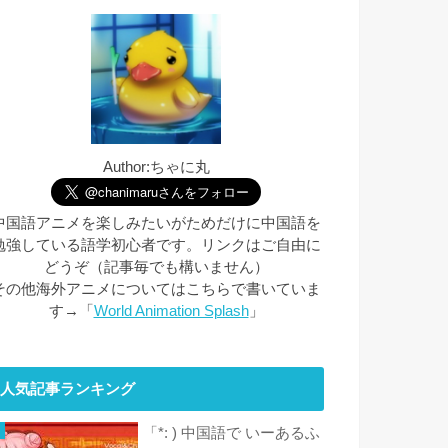
Author:ちゃに丸
中国語アニメを楽しみたいがためだけに中国語を
勉強している語学初心者です。リンクはご自由に
どうぞ（記事毎でも構いません）
その他海外アニメについてはこちらで書いていま
す→「
World Animation Splash
」
人気記事ランキング
「*: ) 中国語で いーあるふ