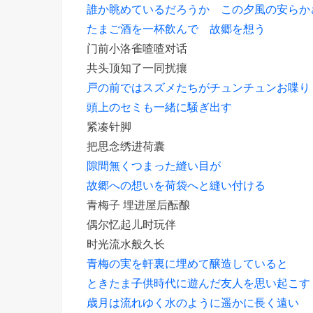
誰か眺めているだろうか この夕風の安らか
たまご酒を一杯飲んで 故郷を想う
门前小洛雀喳喳对话
共头顶知了一同扰攘
戸の前ではスズメたちがチュンチュンお喋り
頭上のセミも一緒に騒ぎ出す
紧凑针脚
把思念绣进荷囊
隙間無くつまった縫い目が
故郷への想いを荷袋へと縫い付ける
青梅子 埋进屋后酝酿
偶尔忆起儿时玩伴
时光流水般久长
青梅の実を軒裏に埋めて醸造していると
ときたま子供時代に遊んだ友人を思い起こす
歳月は流れゆく水のように遥かに長く遠い