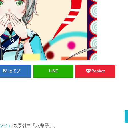
はてブ
LINE
Pocket
ンイ）
の原创曲「八辈子」。