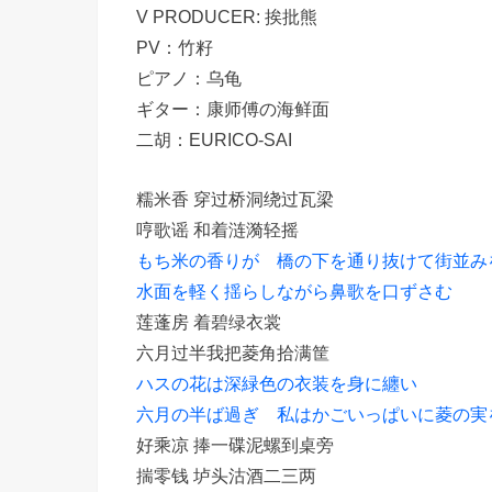
V PRODUCER: 挨批熊
PV：竹籽
ピアノ：乌龟
ギター：康师傅の海鲜面
二胡：EURICO-SAI
糯米香 穿过桥洞绕过瓦梁
哼歌谣 和着涟漪轻摇
もち米の香りが 橋の下を通り抜けて街並み
水面を軽く揺らしながら鼻歌を口ずさむ
莲蓬房 着碧绿衣裳
六月过半我把菱角拾满筐
ハスの花は深緑色の衣装を身に纏い
六月の半ば過ぎ 私はかごいっぱいに菱の実
好乘凉 捧一碟泥螺到桌旁
揣零钱 垆头沽酒二三两