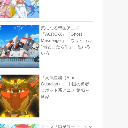
気になる韓国アニメ
「ACRO-X」「Ghost
Messenger」「ウリビョル
1号とまだら牛」、他いろ
いろ
「元気星魂（Star
Guardian）」 中国の勇者
ロボット系アニメ 第43～
50話
アニメ「磁星骑士（ミック