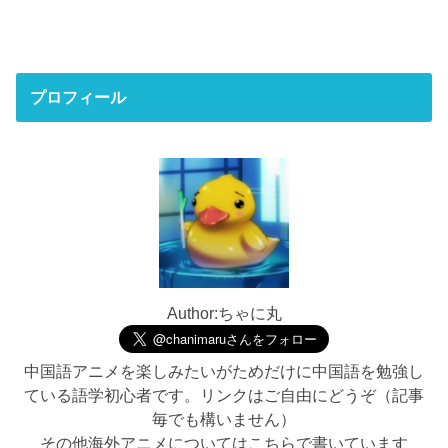
プロフィール
Author:ちゃに丸
中国語アニメを楽しみたいがためだけに中国語を勉強し
ている語学初心者です。リンクはご自由にどうぞ（記事
毎でも構いません）
その他海外アニメについてはこちらで書いています