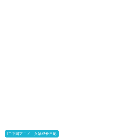
e
o
a
e
t
k
r
o
i
k
b
o
中国アニメ 女媧成长日记