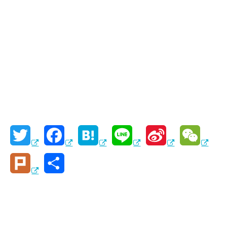
T
F
H
L
S
W
w
a
a
i
i
e
P
共
i
c
t
n
n
C
l
有
t
e
e
e
a
h
u
t
b
n
W
a
r