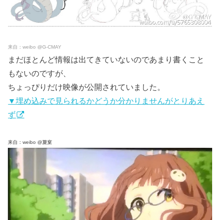
来自：weibo @G-CMAY
まだほとんど情報は出てきていないのであまり書くこと
もないのですが、
ちょっぴりだけ映像が公開されていました。
▼埋め込みで見られるかどうか分かりませんがとりあえ
ず
来自：weibo @夐窠