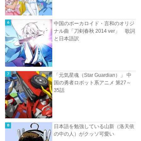
中国のボーカロイド・言和のオリジ
ナル曲「刀剣春秋 2014 ver」 歌詞
と日本語訳
「元気星魂（Star Guardian）」 中
国の勇者ロボット系アニメ 第27～
35話
日本語を勉強している山新（洛天依
の中の人）がクッソ可愛い