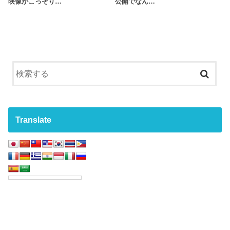
映像がこっそり…
公開でなん…
Translate