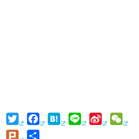
T
F
H
L
S
W
w
a
a
i
i
e
P
共