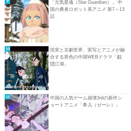
「元気星魂（Star Guardian）」 中
国の勇者ロボット系アニメ 第7～13
話
現実と京劇世界、実写とアニメが融
合する異色の中国WEBドラマ「戯
隠江湖」
中国の人気ゲーム崩壊3rdの新作シ
ョートアニメ「希儿（ゼーレ）」