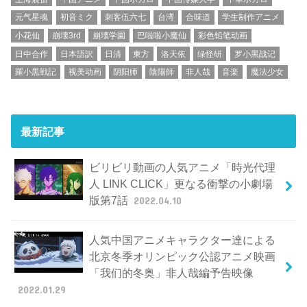
元气星魂
初音ミク
刺客伍六七
台湾
合味道
学生制作アニメ
小花仙
崩壊3rd
崩壊学園
巴啦啦小魔仙
彩色铅笔动画
日中合作
日本語訳
日清
東方
洛天依
绿怪研
罗小黑战记
羅小黒戦記
视美动画
阴阳师
陰陽師
非人哉
音楽
魔法少女
最新記事
ビリビリ動画の人気アニメ「時光代理
人 LINK CLICK」更なる衝撃の小劇場
版第7話
2022.04.10
人気中国アニメキャラクター達による
北京冬季オリンピック公認アニメ映画
「我们的冬奥」非人哉編予告映像
2022.01.29