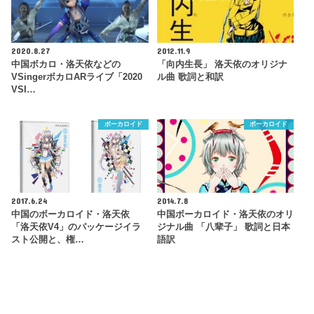
2020.8.27
2012.11.9
中国ボカロ・洛天依などの
「向内生長」 洛天依のオリジナ
VSingerボカロARライブ「2020
ル曲 歌詞と和訳
VSI…
ボーカロイド
ボーカロイド
2017.6.24
2014.7.8
中国のボーカロイド・洛天依
中国ボーカロイド・洛天依のオリ
「洛天依V4」のパッケージイラ
ジナル曲 「八辈子」 歌詞と日本
スト公開と、権…
語訳