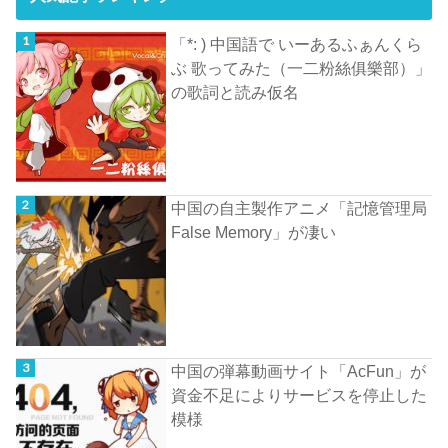
「*: ) 中国語で いーあるふぁんくら
ぶ 歌ってみた（一二粉絲俱樂部）」
の歌詞と読み仮名
中国の自主製作アニメ「記憶管理局
False Memory」が凄い
中国の弾幕動画サイト「AcFun」が
資金不足によりサービスを停止した
模様