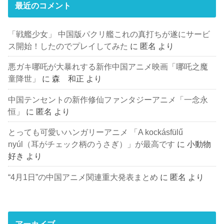
最近のコメント
「戦艦少女」 中国版パクリ艦これの真打ちが遂にサービ
ス開始！したのでプレイしてみた
に
匿名
より
悪ガキ哪吒が大暴れする新作中国アニメ映画「哪吒之魔
童降世」
に
森 和正
より
中国テンセントの新作修仙ファンタジーアニメ「一念永
恒」
に
匿名
より
とっても可愛いハンガリーアニメ 「A kockásfülű
nyúl（耳がチェック柄のうさぎ）」が最高です
に
小動物
好き
より
“4月1日”の中国アニメ関連重大発表まとめ
に
匿名
より
アーカイブ