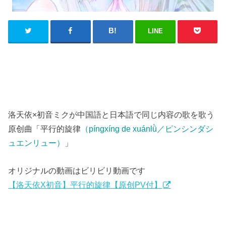
LINE
洛天依×初音ミクが中国語と日本語で同じ内容の歌を歌う
原创曲「平行的旋律
（píngxíng de xuánlǜ／ピンシンダシ
ュエンリュー）
」
オリジナルの動画はビリビリ動画です
【洛天依X初音】平行的旋律【原创PV付】