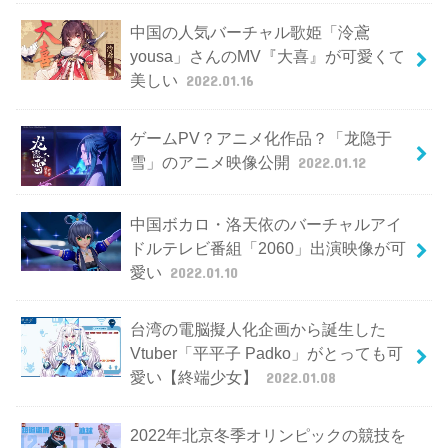
中国の人気バーチャル歌姫「泠鳶
yousa」さんのMV『大喜』が可愛くて
美しい
2022.01.16
ゲームPV？アニメ化作品？「龙隐于
雪」のアニメ映像公開
2022.01.12
中国ボカロ・洛天依のバーチャルアイ
ドルテレビ番組「2060」出演映像が可
愛い
2022.01.10
台湾の電脳擬人化企画から誕生した
Vtuber「平平子 Padko」がとっても可
愛い【終端少女】
2022.01.08
2022年北京冬季オリンピックの競技を