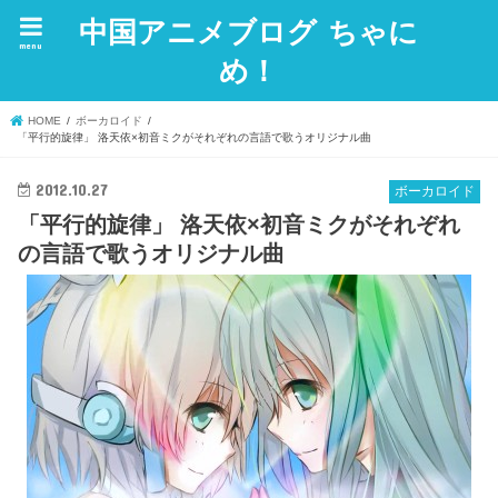
中国アニメブログ ちゃに
menu
め！
HOME
ボーカロイド
「平行的旋律」 洛天依×初音ミクがそれぞれの言語で歌うオリジナル曲
2012.10.27
ボーカロイド
「平行的旋律」 洛天依×初音ミクがそれぞれ
の言語で歌うオリジナル曲