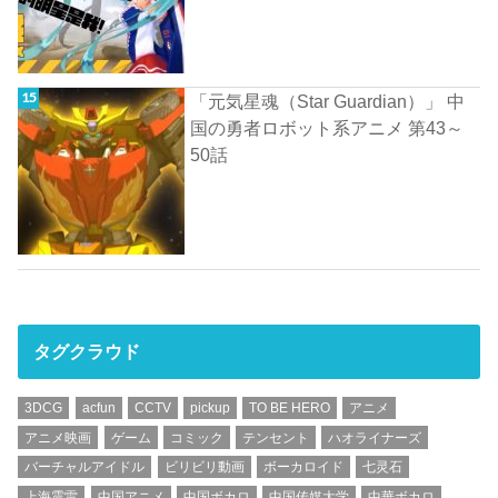
「元気星魂（Star Guardian）」 中
国の勇者ロボット系アニメ 第43～
50話
タグクラウド
3DCG
acfun
CCTV
pickup
TO BE HERO
アニメ
アニメ映画
ゲーム
コミック
テンセント
ハオライナーズ
バーチャルアイドル
ビリビリ動画
ボーカロイド
七灵石
上海震雷
中国アニメ
中国ボカロ
中国传媒大学
中華ボカロ