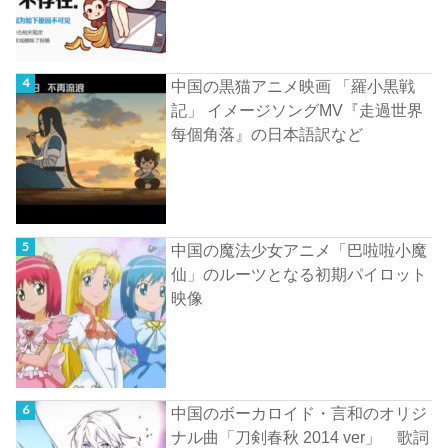
中国の黒猫アニメ映画 「羅小黒戦
記」 イメージソングMV『走過世界
每個角落』の日本語訳など
中国の魔法少女アニメ「巴啦啦小魔
仙」のルーツとなる初期パイロット
映像
中国のボーカロイド・言和のオリジ
ナル曲「刀剣春秋 2014 ver」 歌詞