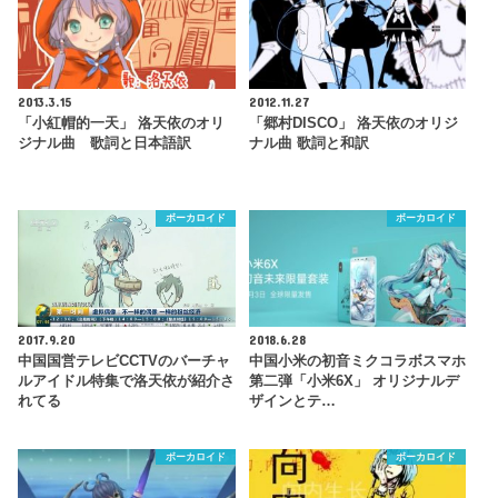
2013.3.15
2012.11.27
「小紅帽的一天」 洛天依のオリ
「郷村DISCO」 洛天依のオリジ
ジナル曲 歌詞と日本語訳
ナル曲 歌詞と和訳
ボーカロイド
ボーカロイド
2017.9.20
2018.6.28
中国国営テレビCCTVのバーチャ
中国小米の初音ミクコラボスマホ
ルアイドル特集で洛天依が紹介さ
第二弾「小米6X」 オリジナルデ
れてる
ザインとテ…
ボーカロイド
ボーカロイド