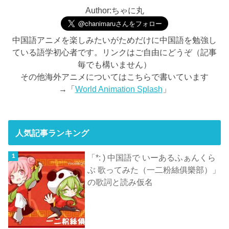
Author:ちゃに丸
中国語アニメを楽しみたいがためだけに中国語を勉強し
ている語学初心者です。リンクはご自由にどうぞ（記事
毎でも構いません）
その他海外アニメについてはこちらで書いています
→「
World Animation Splash
」
人気記事ランキング
「*: ) 中国語で いーあるふぁんくら
ぶ 歌ってみた（一二粉絲俱樂部）」
の歌詞と読み仮名