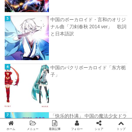
中国のボーカロイド・言和のオリジ
ナル曲「刀剣春秋 2014 ver」 歌詞
と日本語訳
中国のパクリボーカロイド「东方栀
子」
「快乐的扑满」 中国の魔法少女ドラ
マ「巴啦啦小魔仙」のED曲 歌詞と
日本語訳
ホーム
メニュー
最新記事
フォロー
シェア
トップ
Twitter
facebook