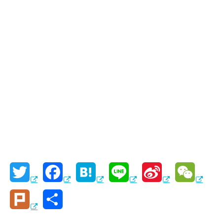
T
F
H
L
S
W
w
a
a
i
i
e
P
共
i
c
t
n
n
C
l
有