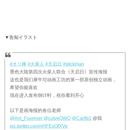
▼告知イラスト
#オリ棒
#火柴人
#天启日
#stickman
墨色大陆第四次火柴人联合《天启日》宣传海报
这也是我们犀牛坨动画工坊的第一部原创独立动画，
希望你能喜欢
现在进入发布倒计时，祝你看到开心
以下是画海报的各位老师
@Anl_Foxrever
@cutyeQWQ
@Carfib1
@我
pic.twitter.com/yHFEvOfXVe