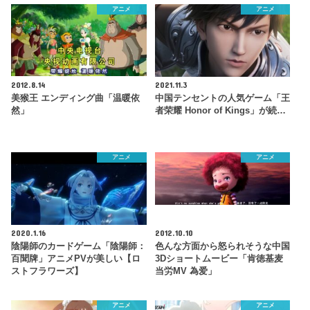
アニメ
アニメ
2012.8.14
2021.11.3
美猴王 エンディング曲「温暖依
中国テンセントの人気ゲーム「王
然」
者荣耀 Honor of Kings」が続…
アニメ
アニメ
2020.1.16
2012.10.10
陰陽師のカードゲーム「陰陽師：
色んな方面から怒られそうな中国
百聞牌」アニメPVが美しい【ロ
3Dショートムービー「肯徳基麦
ストフラワーズ】
当労MV 為爱」
アニメ
アニメ