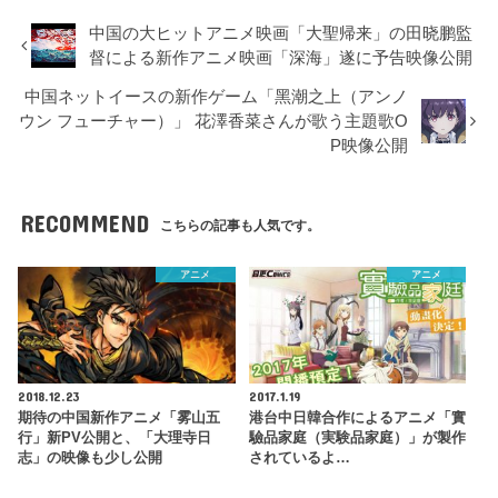
中国の大ヒットアニメ映画「大聖帰来」の田晓鹏監
督による新作アニメ映画「深海」遂に予告映像公開
中国ネットイースの新作ゲーム「黑潮之上（アンノ
ウン フューチャー）」 花澤香菜さんが歌う主題歌O
P映像公開
RECOMMEND
こちらの記事も人気です。
アニメ
アニメ
2018.12.23
2017.1.19
期待の中国新作アニメ「雾山五
港台中日韓合作によるアニメ「實
行」新PV公開と、「大理寺日
驗品家庭（実験品家庭）」が製作
志」の映像も少し公開
されているよ…