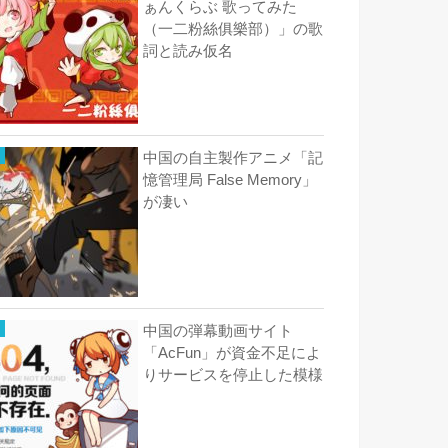
ぁんくらぶ 歌ってみた
（一二粉絲俱樂部）」の歌
詞と読み仮名
中国の自主製作アニメ「記
憶管理局 False Memory」
が凄い
中国の弾幕動画サイト
「AcFun」が資金不足によ
りサービスを停止した模様