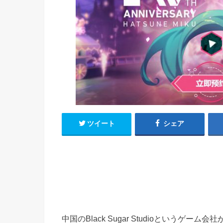
h
u
有
e
a
r
i
t
k
b
o
ツイート
シェア
中国のBlack Sugar Studioという