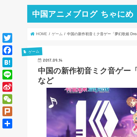
中国アニメブログ ちゃにめ
HOME
ゲーム
中国の新作初音ミク音ゲー「夢幻歌姫 Dreamy
T
ゲーム
w
F
2017.09.14
i
中国の新作初音ミク音ゲー「夢幻歌
a
H
t
など
c
a
L
t
e
t
i
e
S
b
e
n
r
i
o
W
n
e
n
o
e
a
P
a
k
C
l
共
W