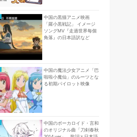
中国の黒猫アニメ映画
「羅小黒戦記」 イメージ
ソングMV『走過世界每個
角落』の日本語訳など
中国の魔法少女アニメ「巴
啦啦小魔仙」のルーツとな
る初期パイロット映像
中国のボーカロイド・言和
のオリジナル曲「刀剣春秋
2014 ver」 歌詞と日本語