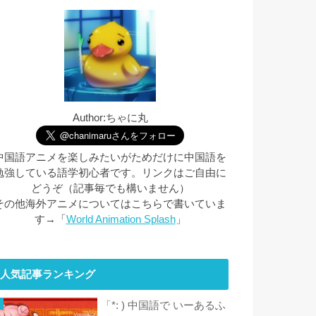
Author:ちゃに丸
中国語アニメを楽しみたいがためだけに中国語を
勉強している語学初心者です。リンクはご自由に
どうぞ（記事毎でも構いません）
その他海外アニメについてはこちらで書いていま
す→「
World Animation Splash
」
人気記事ランキング
「*: ) 中国語で いーあるふ