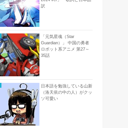
訳
「元気星魂（Star
Guardian）」 中国の勇者
ロボット系アニメ 第27～
35話
日本語を勉強している山新
（洛天依の中の人）がクッ
ソ可愛い