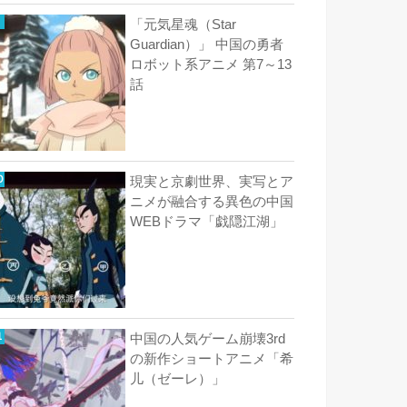
「元気星魂（Star
Guardian）」 中国の勇者
ロボット系アニメ 第7～13
話
現実と京劇世界、実写とア
ニメが融合する異色の中国
WEBドラマ「戯隠江湖」
中国の人気ゲーム崩壊3rd
の新作ショートアニメ「希
儿（ゼーレ）」