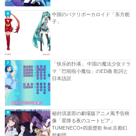
中国のパクリボーカロイド「东方栀
子」
「快乐的扑满」 中国の魔法少女ドラ
マ「巴啦啦小魔仙」のED曲 歌詞と
日本語訳
秘封倶楽部の劇場版アニメ風予告映
像「星降る夜のユートピア」
TUMENECO×四面楚歌 feat.京都幻
想劇団