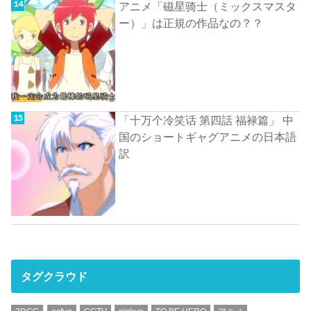
アニメ「磁星骑士（ミックスマスタ
ー）」は正規の作品なの？？
「十万个冷笑话 第四話 福禄篇」 中
国のショートギャグアニメの日本語
訳
タグクラウド