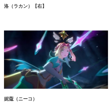
洛（ラカン）【右】
妮蔻（ニーコ）