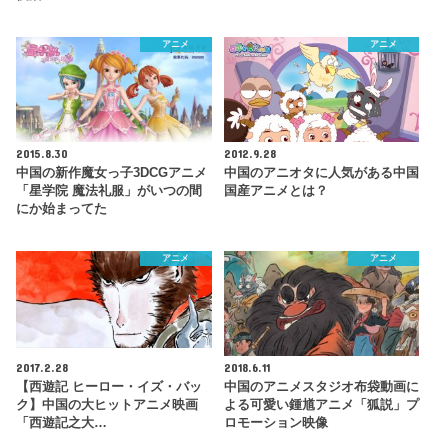
アニメ
アニメ
2015.8.30
2012.9.28
中国の新作魔女っ子3DCGアニメ
中国のアニオタに人気がある中国
「星学院 魔法礼服」がいつの間
国産アニメとは？
にか始まってた
アニメ
アニメ
2017.2.28
2018.6.11
【西遊記 ヒーロー・イズ・バッ
中国のアニメスタジオ布袋動画に
ク】中国の大ヒットアニメ映画
よる可愛い鍾馗アニメ「狐説」プ
「西遊記之大…
ロモーション映像