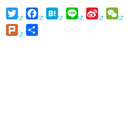
T
F
H
L
S
W
w
a
a
i
i
e
P
共
i
c
t
n
n
C
l
有
t
e
e
e
a
h
u
t
b
n
W
a
r
e
o
a
e
t
k
r
o
i
k
b
o