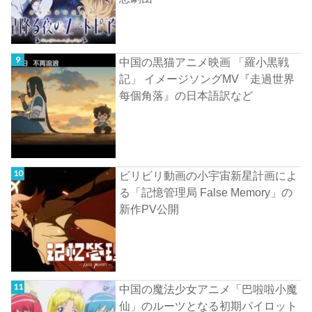
中国の黒猫アニメ映画 「羅小黒戦
記」 イメージソングMV『走過世界
每個角落』の日本語訳など
ビリビリ動画の小宇宙新星計画によ
る「記憶管理局 False Memory」の
新作PV公開
中国の魔法少女アニメ「巴啦啦小魔
仙」のルーツとなる初期パイロット