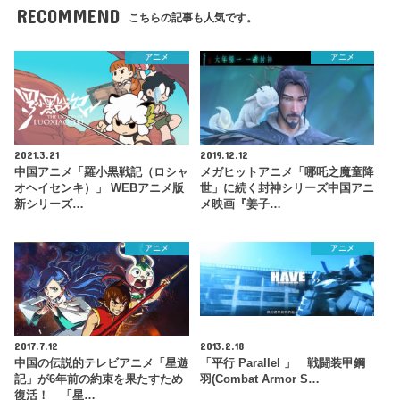
RECOMMEND
こちらの記事も人気です。
アニメ
アニメ
2021.3.21
2019.12.12
中国アニメ「羅小黒戦記（ロシャ
メガヒットアニメ「哪吒之魔童降
オヘイセンキ）」 WEBアニメ版
世」に続く封神シリーズ中国アニ
新シリーズ…
メ映画『姜子…
アニメ
アニメ
2017.7.12
2013.2.18
中国の伝説的テレビアニメ「星遊
「平行 Parallel 」 戦闘装甲鋼
記」が6年前の約束を果たすため
羽(Combat Armor S…
復活！ 「星…