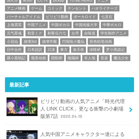
3DCG
acfun
CCTV
pickup
TO BE HERO
アニメ
アニメ映画
ゲーム
コミック
テンセント
ハオライナーズ
バーチャルアイドル
ビリビリ動画
ボーカロイド
七灵石
上海震雷
中国アニメ
中国ボカロ
中国传媒大学
中華ボカロ
元气星魂
初音ミク
刺客伍六七
台湾
合味道
学生制作アニメ
小花仙
崩壊3rd
崩壊学園
巴啦啦小魔仙
彩色铅笔动画
日中合作
日本語訳
日清
東方
洛天依
绿怪研
罗小黑战记
羅小黒戦記
视美动画
阴阳师
陰陽師
非人哉
音楽
魔法少女
最新記事
ビリビリ動画の人気アニメ「時光代理
人 LINK CLICK」更なる衝撃の小劇場
版第7話
2022.04.10
人気中国アニメキャラクター達による