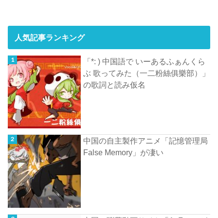
人気記事ランキング
「*: ) 中国語で いーあるふぁんくら
ぶ 歌ってみた（一二粉絲俱樂部）」
の歌詞と読み仮名
中国の自主製作アニメ「記憶管理局
False Memory」が凄い