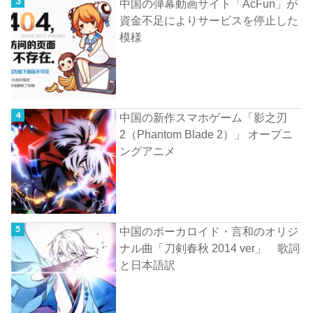
中国の弾幕動画サイト「AcFun」が
資金不足によりサービスを停止した
模様
中国の新作スマホゲーム「影之刃
2（Phantom Blade 2）」 オープニ
ングアニメ
中国のボーカロイド・言和のオリジ
ナル曲「刀剣春秋 2014 ver」 歌詞
と日本語訳