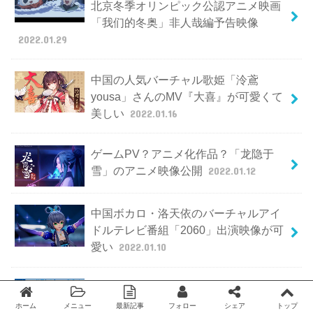
北京冬季オリンピック公認アニメ映画
「我们的冬奥」非人哉編予告映像
2022.01.29
中国の人気バーチャル歌姫「泠鳶
yousa」さんのMV『大喜』が可愛くて
美しい
2022.01.16
ゲームPV？アニメ化作品？「龙隐于
雪」のアニメ映像公開
2022.01.12
中国ボカロ・洛天依のバーチャルアイ
ドルテレビ番組「2060」出演映像が可
愛い
2022.01.10
台湾の電脳擬人化企画から誕生した
Vtuber「平平子 Padko」がとっても可
ホーム
メニュー
最新記事
フォロー
シェア
トップ
Twitter
facebook