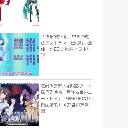
「快乐的扑满」 中国の魔
法少女ドラマ「巴啦啦小魔
仙」のED曲 歌詞と日本語
訳
秘封倶楽部の劇場版アニメ
風予告映像「星降る夜のユ
ートピア」 TUMENECO×
四面楚歌 feat.京都幻想劇
団