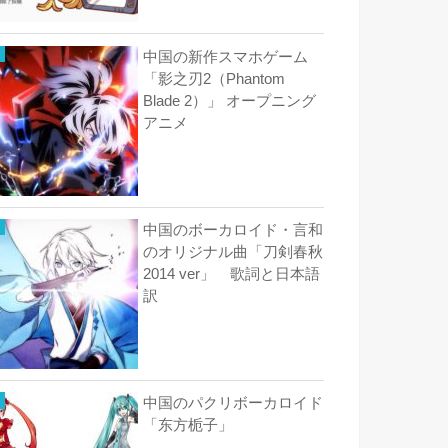
中国の新作スマホゲーム
「影之刃2（Phantom
Blade 2）」 オープニング
アニメ
中国のボーカロイド・言和
のオリジナル曲「刀剣春秋
2014 ver」 歌詞と日本語
訳
中国のパクリボーカロイド
「东方栀子」