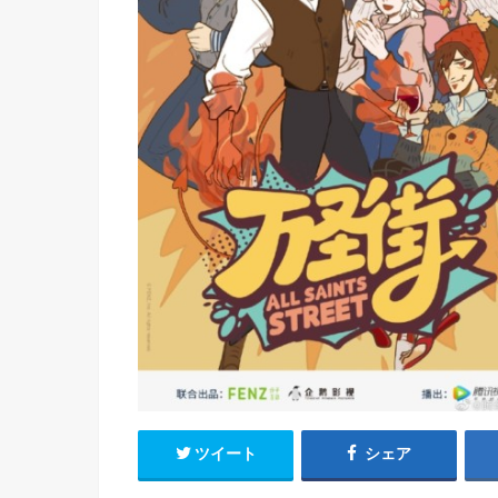
h
u
有
e
a
r
i
t
k
b
o
ツイート
シェア