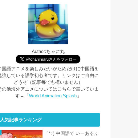
Author:ちゃに丸
中国語アニメを楽しみたいがためだけに中国語を
勉強している語学初心者です。リンクはご自由に
どうぞ（記事毎でも構いません）
その他海外アニメについてはこちらで書いていま
す→「
World Animation Splash
」
人気記事ランキング
「*: ) 中国語で いーあるふ