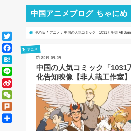
中国アニメブログ ちゃにめ
HOME
アニメ
中国の人気コミック「1031万聖街 All Sa
T
アニメ
w
F
2019.09.09
i
中国の人気コミック「1031万聖街 
a
H
t
化告知映像【非人哉工作室
c
a
L
t
e
t
i
e
S
b
e
n
r
i
o
W
n
e
n
o
e
a
P
a
k
C
l
共
W