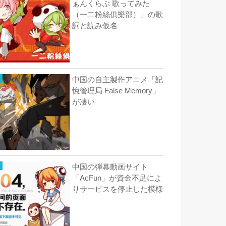
ぁんくらぶ 歌ってみた
（一二粉絲俱樂部）」の歌
詞と読み仮名
中国の自主製作アニメ「記
憶管理局 False Memory」
が凄い
中国の弾幕動画サイト
「AcFun」が資金不足によ
りサービスを停止した模様