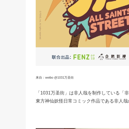
来自：weibo @1031万圣街
「1031万圣街」は非人哉を制作している「
東方神仙妖怪日常コミック作品である非人哉