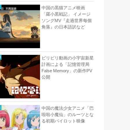
中国の黒猫アニメ映画
「羅小黒戦記」 イメージ
ソングMV『走過世界每個
角落』の日本語訳など
ビリビリ動画の小宇宙新星
計画による「記憶管理局
False Memory」の新作PV
公開
中国の魔法少女アニメ「巴
啦啦小魔仙」のルーツとな
る初期パイロット映像