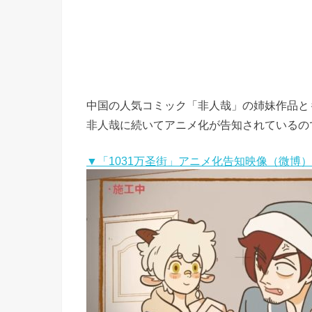
中国の人気コミック「非人哉」の姉妹作品とも
非人哉に続いてアニメ化が告知されているの
▼「1031万圣街」アニメ化告知映像（微博）