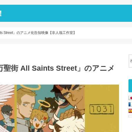
！
ints Street」のアニメ化告知映像【非人哉工作室】
All Saints Street」のアニメ
】