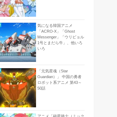
気になる韓国アニメ
「ACRO-X」「Ghost
Messenger」「ウリビョル
1号とまだら牛」、他いろ
いろ
「元気星魂（Star
Guardian）」 中国の勇者
ロボット系アニメ 第43～
50話
アニメ「磁星骑士（ミック