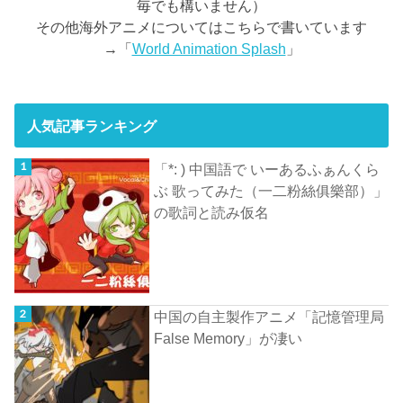
毎でも構いません）
その他海外アニメについてはこちらで書いています
→「
World Animation Splash
」
人気記事ランキング
「*: ) 中国語で いーあるふぁんくら
ぶ 歌ってみた（一二粉絲俱樂部）」
の歌詞と読み仮名
中国の自主製作アニメ「記憶管理局
False Memory」が凄い