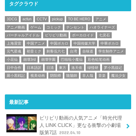
タグクラウド
3DCG
acfun
CCTV
pickup
TO BE HERO
アニメ
アニメ映画
ゲーム
コミック
テンセント
ハオライナーズ
バーチャルアイドル
ビリビリ動画
ボーカロイド
七灵石
上海震雷
中国アニメ
中国ボカロ
中国传媒大学
中華ボカロ
元气星魂
初音ミク
刺客伍六七
台湾
合味道
学生制作アニメ
小花仙
崩壊3rd
崩壊学園
巴啦啦小魔仙
彩色铅笔动画
日中合作
日本語訳
日清
東方
洛天依
绿怪研
罗小黑战记
羅小黒戦記
视美动画
阴阳师
陰陽師
非人哉
音楽
魔法少女
最新記事
ビリビリ動画の人気アニメ「時光代理
人 LINK CLICK」更なる衝撃の小劇場
版第7話
2022.04.10