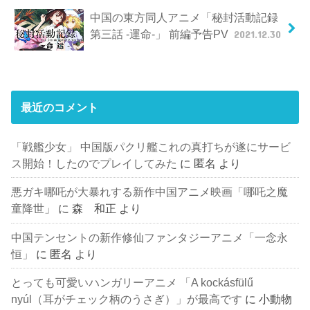
中国の東方同人アニメ「秘封活動記録
第三話 -運命-」 前編予告PV
2021.12.30
最近のコメント
「戦艦少女」 中国版パクリ艦これの真打ちが遂にサービ
ス開始！したのでプレイしてみた
に
匿名
より
悪ガキ哪吒が大暴れする新作中国アニメ映画「哪吒之魔
童降世」
に
森 和正
より
中国テンセントの新作修仙ファンタジーアニメ「一念永
恒」
に
匿名
より
とっても可愛いハンガリーアニメ 「A kockásfülű
nyúl（耳がチェック柄のうさぎ）」が最高です
に
小動物