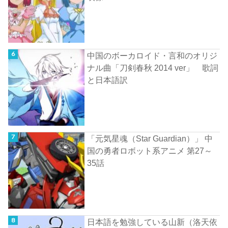
中国のボーカロイド・言和のオリジ
ナル曲「刀剣春秋 2014 ver」 歌詞
と日本語訳
「元気星魂（Star Guardian）」 中
国の勇者ロボット系アニメ 第27～
35話
日本語を勉強している山新（洛天依