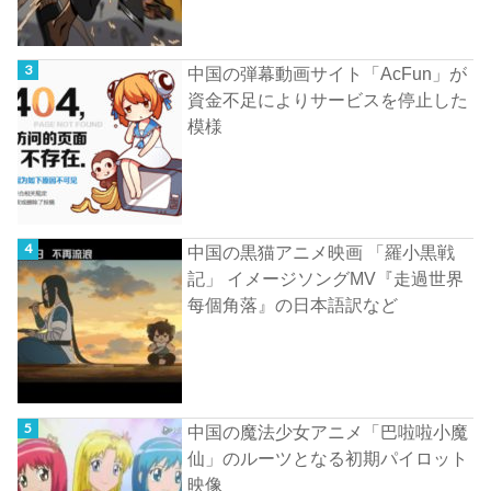
中国の弾幕動画サイト「AcFun」が
資金不足によりサービスを停止した
模様
中国の黒猫アニメ映画 「羅小黒戦
記」 イメージソングMV『走過世界
每個角落』の日本語訳など
中国の魔法少女アニメ「巴啦啦小魔
仙」のルーツとなる初期パイロット
映像