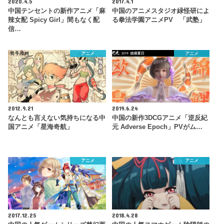
2020.4.5
2017.4.1
中国テンセントの新作アニメ「麻
中国のアニメスタジオ緑怪研によ
辣女配 Spicy Girl」間もなく配
る拳法学園アニメPV 「武塾」
信…
アニメ
アニメ
2012.9.21
2019.6.24
なんとも言えない気持ちになる中
中国の新作3DCGアニメ「逆反紀
国アニメ「星海奇航」
元 Adverse Epoch」PVがム…
アニメ
アニメ
2017.12.25
2018.4.28