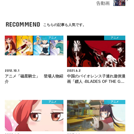
告動画
RECOMMEND
こちらの記事も人気です。
アニメ
アニメ
2012.10.1
2021.6.2
アニメ「磁星騎士」 登場人物紹
中国のバイオレンス子連れ遊侠漫
介
画「鏢人 -BLADES OF THE G…
アニメ
アニメ