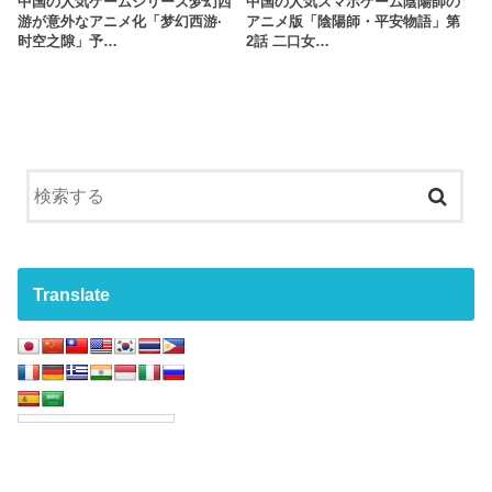
中国の人気ゲームシリーズ梦幻西
中国の人気スマホゲーム陰陽師の
游が意外なアニメ化「梦幻西游·
アニメ版「陰陽師・平安物語」第
时空之隙」予…
2話 二口女…
Translate