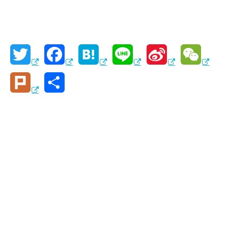
T
F
H
L
S
W
w
a
a
i
i
e
P
共
i
c
t
n
n
C
l
有
t
e
e
e
a
h
u
t
b
n
W
a
r
e
o
a
e
t
k
r
o
i
k
b
o