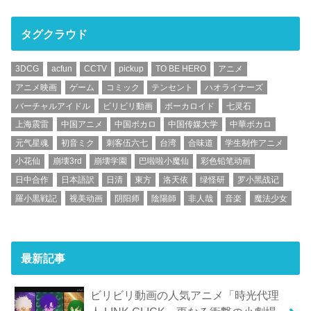
タグクラウド
3DCG
acfun
CCTV
pickup
TO BE HERO
アニメ
アニメ映画
ゲーム
コミック
テンセント
ハオライナーズ
バーチャルアイドル
ビリビリ動画
ボーカロイド
七灵石
上海震雷
中国アニメ
中国ボカロ
中国传媒大学
中華ボカロ
元气星魂
初音ミク
刺客伍六七
台湾
合味道
学生制作アニメ
小花仙
崩壊3rd
崩壊学園
巴啦啦小魔仙
彩色铅笔动画
日中合作
日本語訳
日清
東方
洛天依
绿怪研
罗小黑战记
羅小黒戦記
视美动画
阴阳师
陰陽師
非人哉
音楽
魔法少女
最新記事
ビリビリ動画の人気アニメ「時光代理