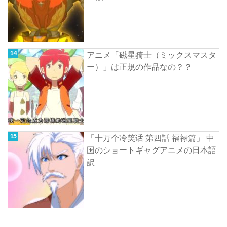
アニメ「磁星骑士（ミックスマスタ
ー）」は正規の作品なの？？
「十万个冷笑话 第四話 福禄篇」 中
国のショートギャグアニメの日本語
訳