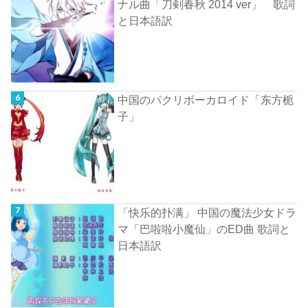
ナル曲「刀剣春秋 2014 ver」 歌詞
と日本語訳
中国のパクリボーカロイド「东方栀
子」
「快乐的扑满」 中国の魔法少女ドラ
マ「巴啦啦小魔仙」のED曲 歌詞と
日本語訳