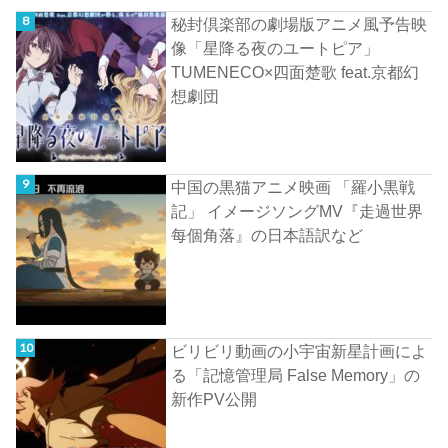
秘封倶楽部の劇場版アニメ風予告映
像「星降る夜のユートピア」
TUMENECO×四面楚歌 feat.京都幻
想劇団
中国の黒猫アニメ映画 「羅小黒戦
記」 イメージソングMV『走過世界
每個角落』の日本語訳など
ビリビリ動画の小宇宙新星計画によ
る「記憶管理局 False Memory」の
新作PV公開