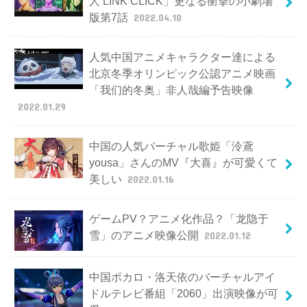
人 LINK CLICK」更なる衝撃の小劇場
版第7話
2022.04.10
人気中国アニメキャラクター達による
北京冬季オリンピック公認アニメ映画
「我们的冬奥」非人哉編予告映像
2022.01.29
中国の人気バーチャル歌姫「泠鳶
yousa」さんのMV『大喜』が可愛くて
美しい
2022.01.16
ゲームPV？アニメ化作品？「龙隐于
雪」のアニメ映像公開
2022.01.12
中国ボカロ・洛天依のバーチャルアイ
ドルテレビ番組「2060」出演映像が可