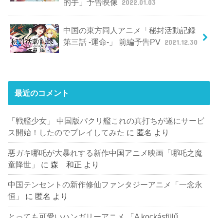
的手」予告映像
2022.01.03
中国の東方同人アニメ「秘封活動記録
第三話 -運命-」 前編予告PV
2021.12.30
最近のコメント
「戦艦少女」 中国版パクリ艦これの真打ちが遂にサービ
ス開始！したのでプレイしてみた
に
匿名
より
悪ガキ哪吒が大暴れする新作中国アニメ映画「哪吒之魔
童降世」
に
森 和正
より
中国テンセントの新作修仙ファンタジーアニメ「一念永
恒」
に
匿名
より
とっても可愛いハンガリーアニメ 「A kockásfülű