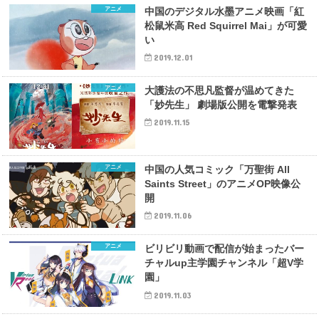
アニメ
中国のデジタル水墨アニメ映画「紅
松鼠米高 Red Squirrel Mai」が可愛
い
2019.12.01
アニメ
大護法の不思凡監督が温めてきた
「妙先生」 劇場版公開を電撃発表
2019.11.15
アニメ
中国の人気コミック「万聖街 All
Saints Street」のアニメOP映像公
開
2019.11.06
アニメ
ビリビリ動画で配信が始まったバー
チャルup主学園チャンネル「超V学
園」
2019.11.03