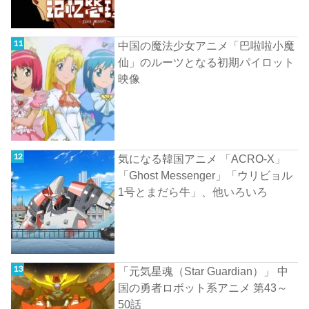
中国の魔法少女アニメ「巴啦啦小魔
仙」のルーツとなる初期パイロット
映像
気になる韓国アニメ 「ACRO-X」
「Ghost Messenger」「ウリビョル
1号とまだら牛」、他いろいろ
「元気星魂（Star Guardian）」 中
国の勇者ロボット系アニメ 第43～
50話