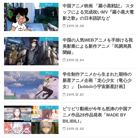
アニメ
中国アニメ映画 「羅小黒戦記」 スタ
ッフによる完成祝いMV『羅小黒大電
影之歌』の日本語訳など
2019.12.08
アニメ
中国の人気WEBアニメを手掛ける視
美影業による新作アニメ「民調局異
聞録」
2019.12.04
アニメ
学生制作アニメから生まれた期待の
新星アニメ企画「龙心少女（竜心少
女）」【bilibili小宇宙新星計画】
2019.12.03
アニメ
ビリビリ動画が今年も怒涛の中国ア
ニメ作品28作品発表「MADE BY
BILIBILI」
2019.12.02