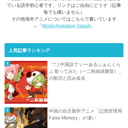
ている語学初心者です。リンクはご自由にどうぞ（記事
毎でも構いません）
その他海外アニメについてはこちらで書いています
→「
World Animation Splash
」
人気記事ランキング
「*: ) 中国語で いーあるふぁんくら
ぶ 歌ってみた（一二粉絲俱樂部）」
の歌詞と読み仮名
中国の自主製作アニメ「記憶管理局
False Memory」が凄い