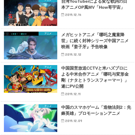
アニメ
台湾YouTuberによる変な歌詞の日
本アニメOP風MV「How哥宇宙」
2019.12.14
アニメ
メガヒットアニメ「哪吒之魔童降
世」に続く封神シリーズ中国アニメ
映画『姜子牙』予告映像
2019.12.12
アニメ
中国国営放送CCTVと米ハズブロに
よる中米合作アニメ「哪吒与変形金
剛（ナタとトランスフォーマー）」
遂にPV公開
2019.12.11
アニメ
中国のスマホゲーム「造物法則2：先
鋒英雄」プロモーションアニメ
2019.12.09