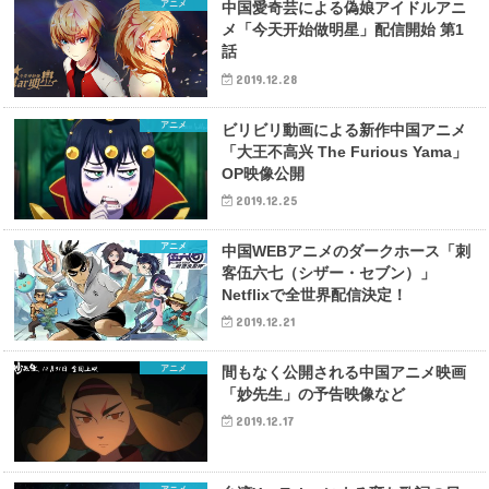
アニメ
中国愛奇芸による偽娘アイドルアニ
メ「今天开始做明星」配信開始 第1
話
2019.12.28
アニメ
ビリビリ動画による新作中国アニメ
「大王不高兴 The Furious Yama」
OP映像公開
2019.12.25
アニメ
中国WEBアニメのダークホース「刺
客伍六七（シザー・セブン）」
Netflixで全世界配信決定！
2019.12.21
アニメ
間もなく公開される中国アニメ映画
「妙先生」の予告映像など
2019.12.17