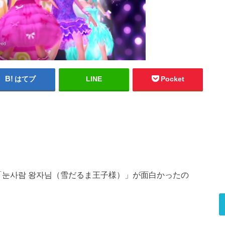
はてブ
LINE
Pocket
「눈사람 왕자님（雪だるま王子様）」が面白かったの