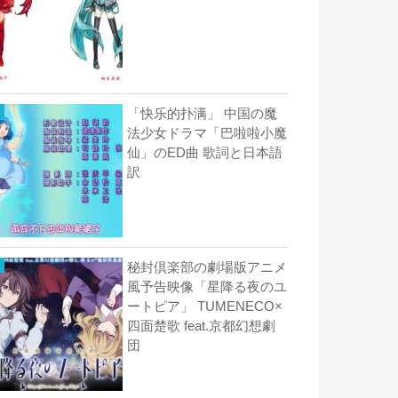
「快乐的扑满」 中国の魔
法少女ドラマ「巴啦啦小魔
仙」のED曲 歌詞と日本語
訳
秘封倶楽部の劇場版アニメ
風予告映像「星降る夜のユ
ートピア」 TUMENECO×
四面楚歌 feat.京都幻想劇
団