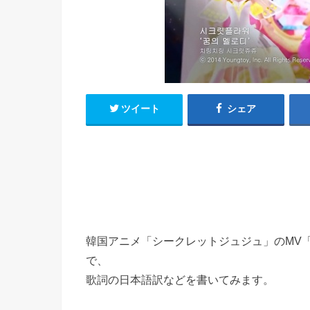
h
u
有
e
a
r
i
t
k
b
o
ツイート
シェア
韓国アニメ「シークレットジュジュ」のMV
で、
歌詞の日本語訳などを書いてみます。