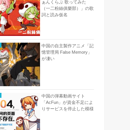
ぁんくらぶ 歌ってみた
（一二粉絲俱樂部）」の歌
詞と読み仮名
中国の自主製作アニメ「記
憶管理局 False Memory」
が凄い
中国の弾幕動画サイト
「AcFun」が資金不足によ
りサービスを停止した模様