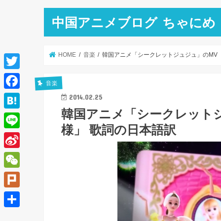
中国アニメブログ ちゃにめ
HOME
音楽
韓国アニメ「シークレットジュジュ」のMV
T
音楽
w
F
2014.02.25
i
韓国アニメ「シークレット
a
H
t
様」 歌詞の日本語訳
c
a
L
t
e
t
i
e
S
b
e
n
r
i
o
W
n
e
n
o
e
a
P
a
k
C
l
共
W