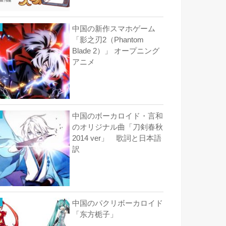
中国の新作スマホゲーム
「影之刃2（Phantom
Blade 2）」 オープニング
アニメ
中国のボーカロイド・言和
のオリジナル曲「刀剣春秋
2014 ver」 歌詞と日本語
訳
中国のパクリボーカロイド
「东方栀子」