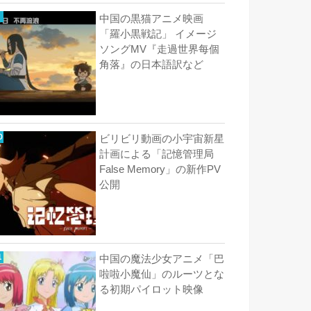
中国の黒猫アニメ映画
「羅小黒戦記」 イメージ
ソングMV『走過世界每個
角落』の日本語訳など
ビリビリ動画の小宇宙新星
計画による「記憶管理局
False Memory」の新作PV
公開
中国の魔法少女アニメ「巴
啦啦小魔仙」のルーツとな
る初期パイロット映像