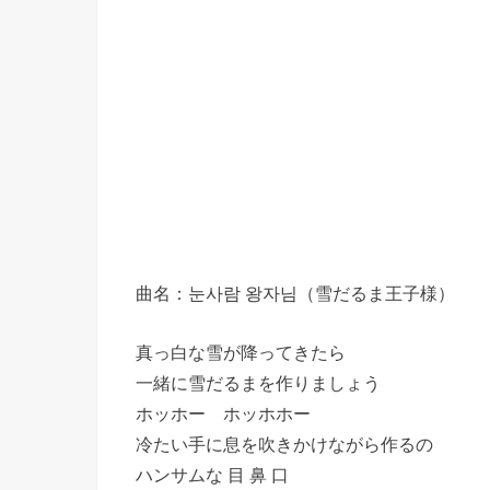
曲名：눈사람 왕자님（雪だるま王子様）
真っ白な雪が降ってきたら
一緒に雪だるまを作りましょう
ホッホー ホッホホー
冷たい手に息を吹きかけながら作るの
ハンサムな 目 鼻 口