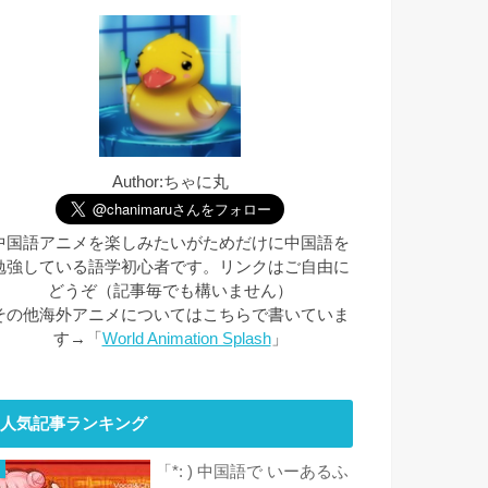
Author:ちゃに丸
中国語アニメを楽しみたいがためだけに中国語を
勉強している語学初心者です。リンクはご自由に
どうぞ（記事毎でも構いません）
その他海外アニメについてはこちらで書いていま
す→「
World Animation Splash
」
人気記事ランキング
「*: ) 中国語で いーあるふ