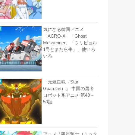
気になる韓国アニメ
「ACRO-X」「Ghost
Messenger」「ウリビョル
1号とまだら牛」、他いろ
いろ
「元気星魂（Star
Guardian）」 中国の勇者
ロボット系アニメ 第43～
50話
アニメ「磁星骑士（ミック