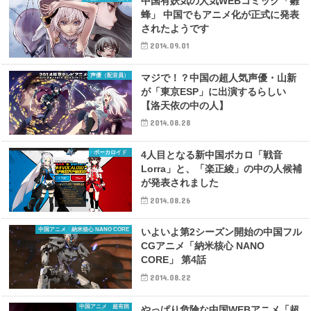
中国有妖気の人気WEBコミック「雛
蜂」 中国でもアニメ化が正式に発表
されたようです
2014.09.01
声優（配音員）
マジで！？中国の超人気声優・山新
が「東京ESP」に出演するらしい
【洛天依の中の人】
2014.08.28
ボーカロイド
4人目となる新中国ボカロ「戦音
Lorra」と、「楽正綾」の中の人候補
が発表されました
2014.08.26
中国アニメ 納米核心 NANO CORE
いよいよ第2シーズン開始の中国フル
CGアニメ「納米核心 NANO
CORE」 第4話
2014.08.22
中国アニメ 超有病
やっぱり危険な中国WEBアニメ「超