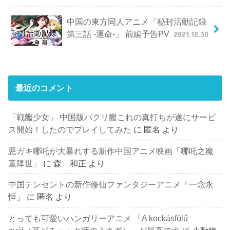
中国の東方同人アニメ「秘封活動記録
第三話 -運命-」 前編予告PV
2021.12.30
最近のコメント
「戦艦少女」 中国版パクリ艦これの真打ちが遂にサービ
ス開始！したのでプレイしてみた
に
匿名
より
悪ガキ哪吒が大暴れする新作中国アニメ映画「哪吒之魔
童降世」
に
森 和正
より
中国テンセントの新作修仙ファンタジーアニメ「一念永
恒」
に
匿名
より
とっても可愛いハンガリーアニメ 「A kockásfülű