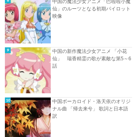
中国の魔法少女アニメ「巴啦啦小魔
仙」のルーツとなる初期パイロット
映像
中国の新作魔法少女アニメ 「小花
仙」 瑞香精霊の歌が素敵な第5～6
話
中国ボーカロイド・洛天依のオリジ
ナル曲 「帰去来兮」 歌詞と日本語
訳