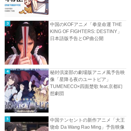
中国のKOFアニメ「拳皇命運 THE
KING OF FIGHTERS: DESTINY」
日本語版予告とOP曲公開
秘封倶楽部の劇場版アニメ風予告映
像「星降る夜のユートピア」
TUMENECO×四面楚歌 feat.京都幻
想劇団
中国テンセントの新作アニメ「大王
饶命 Da Wang Rao Ming」予告映像