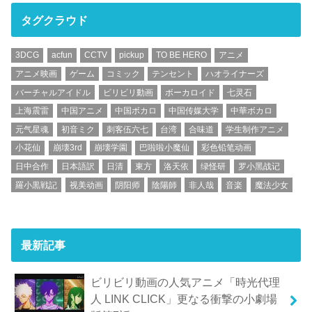
タグクラウド
3DCG
acfun
CCTV
pickup
TO BE HERO
アニメ
アニメ映画
ゲーム
コミック
テンセント
ハオライナーズ
バーチャルアイドル
ビリビリ動画
ボーカロイド
七灵石
上海震雷
中国アニメ
中国ボカロ
中国传媒大学
中華ボカロ
元气星魂
初音ミク
刺客伍六七
台湾
合味道
学生制作アニメ
小花仙
崩壊3rd
崩壊学園
巴啦啦小魔仙
彩色铅笔动画
日中合作
日本語訳
日清
東方
洛天依
绿怪研
罗小黑战记
羅小黒戦記
视美动画
阴阳师
陰陽師
非人哉
音楽
魔法少女
最新記事
ビリビリ動画の人気アニメ「時光代理
人 LINK CLICK」更なる衝撃の小劇場