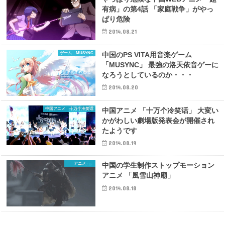
有病」の第4話 「家庭戦争」がやっ
ぱり危険
2014.08.21
ゲーム MUSYNC
中国のPS VITA用音楽ゲーム
「MUSYNC」 最強の洛天依音ゲーに
なろうとしているのか・・・
2014.08.20
中国アニメ 十万个冷笑话
中国アニメ 「十万个冷笑话」 大変い
かがわしい劇場版発表会が開催され
たようです
2014.08.19
アニメ
中国の学生制作ストップモーション
アニメ 「風雪山神廟」
2014.08.18