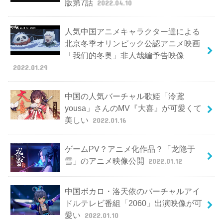
版第7話
2022.04.10
人気中国アニメキャラクター達による
北京冬季オリンピック公認アニメ映画
「我们的冬奥」非人哉編予告映像
2022.01.29
中国の人気バーチャル歌姫「泠鳶
yousa」さんのMV『大喜』が可愛くて
美しい
2022.01.16
ゲームPV？アニメ化作品？「龙隐于
雪」のアニメ映像公開
2022.01.12
中国ボカロ・洛天依のバーチャルアイ
ドルテレビ番組「2060」出演映像が可
愛い
2022.01.10