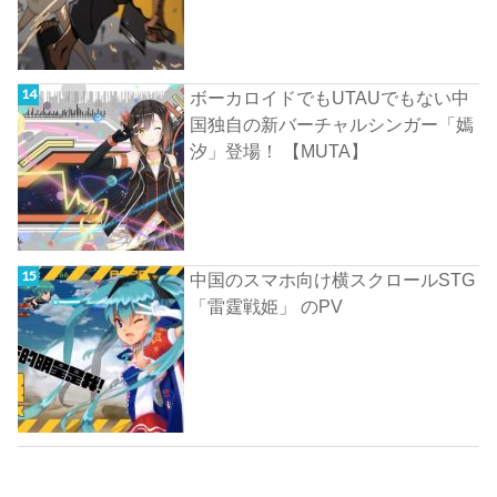
ボーカロイドでもUTAUでもない中
国独自の新バーチャルシンガー「嫣
汐」登場！ 【MUTA】
中国のスマホ向け横スクロールSTG
「雷霆戦姫」 のPV