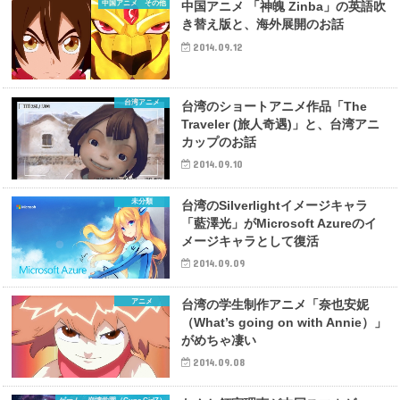
中国アニメ その他
中国アニメ 「神魄 Zinba」の英語吹
き替え版と、海外展開のお話
2014.09.12
台湾アニメ
台湾のショートアニメ作品「The
Traveler (旅人奇遇)」と、台湾アニ
カップのお話
2014.09.10
未分類
台湾のSilverlightイメージキャラ
「藍澤光」がMicrosoft Azureのイ
メージキャラとして復活
2014.09.09
アニメ
台湾の学生制作アニメ「奈也安妮
（What’s going on with Annie）」
がめちゃ凄い
2014.09.08