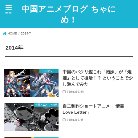
中国アニメブログ ちゃに
menu
め！
HOME
2014年
2014年
パクリ
中国のパクリ艦これ「炮妹」が『炮
姫』として復活！？ ということで少
し遊んでみた
2014.09.14
中国アニメ その他
自主制作ショートアニメ 「情書
Love Letter」
2014.09.13