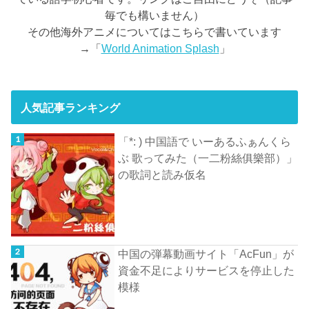
毎でも構いません）
その他海外アニメについてはこちらで書いています
→「
World Animation Splash
」
人気記事ランキング
「*: ) 中国語で いーあるふぁんくら
ぶ 歌ってみた（一二粉絲俱樂部）」
の歌詞と読み仮名
中国の弾幕動画サイト「AcFun」が
資金不足によりサービスを停止した
模様