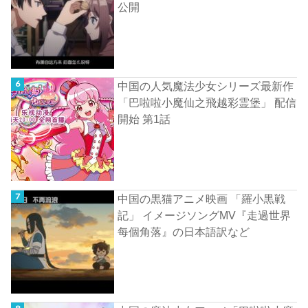
公開
中国の人気魔法少女シリーズ最新作
「巴啦啦小魔仙之飛越彩霊堡」 配信
開始 第1話
中国の黒猫アニメ映画 「羅小黒戦
記」 イメージソングMV『走過世界
每個角落』の日本語訳など