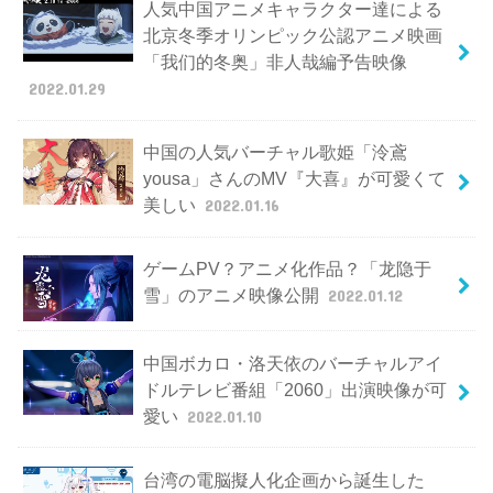
人気中国アニメキャラクター達による
北京冬季オリンピック公認アニメ映画
「我们的冬奥」非人哉編予告映像
2022.01.29
中国の人気バーチャル歌姫「泠鳶
yousa」さんのMV『大喜』が可愛くて
美しい
2022.01.16
ゲームPV？アニメ化作品？「龙隐于
雪」のアニメ映像公開
2022.01.12
中国ボカロ・洛天依のバーチャルアイ
ドルテレビ番組「2060」出演映像が可
愛い
2022.01.10
台湾の電脳擬人化企画から誕生した