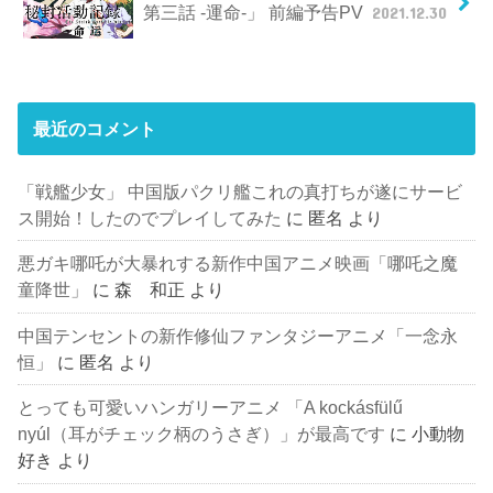
第三話 -運命-」 前編予告PV
2021.12.30
最近のコメント
「戦艦少女」 中国版パクリ艦これの真打ちが遂にサービ
ス開始！したのでプレイしてみた
に
匿名
より
悪ガキ哪吒が大暴れする新作中国アニメ映画「哪吒之魔
童降世」
に
森 和正
より
中国テンセントの新作修仙ファンタジーアニメ「一念永
恒」
に
匿名
より
とっても可愛いハンガリーアニメ 「A kockásfülű
nyúl（耳がチェック柄のうさぎ）」が最高です
に
小動物
好き
より