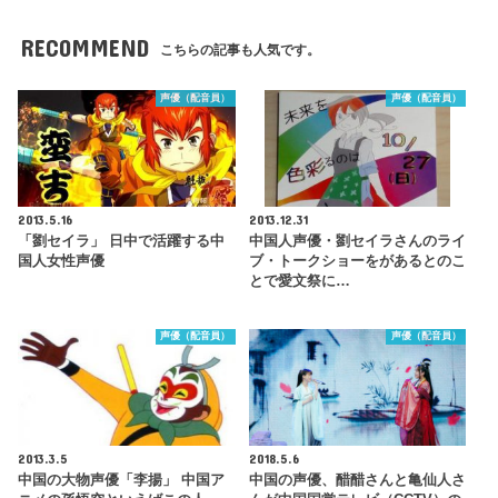
RECOMMEND
こちらの記事も人気です。
声優（配音員）
声優（配音員）
2013.5.16
2013.12.31
「劉セイラ」 日中で活躍する中
中国人声優・劉セイラさんのライ
国人女性声優
ブ・トークショーをがあるとのこ
とで愛文祭に…
声優（配音員）
声優（配音員）
2013.3.5
2018.5.6
中国の大物声優「李揚」 中国ア
中国の声優、醋醋さんと亀仙人さ