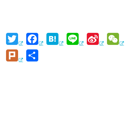
T
F
H
L
S
W
w
a
a
i
i
e
P
共
i
c
t
n
n
C
l
有
t
e
e
e
a
h
u
t
b
n
W
a
r
e
o
a
e
t
k
r
o
i
k
b