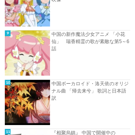
中国の新作魔法少女アニメ 「小花
仙」 瑞香精霊の歌が素敵な第5～6
話
中国ボーカロイド・洛天依のオリジ
ナル曲 「帰去来兮」 歌詞と日本語
訳
『相聚烏鎮』 中国で開催中の