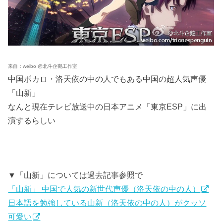
来自：weibo @北斗企鹅工作室
中国ボカロ・洛天依の中の人でもある中国の超人気声優
「山新」
なんと現在テレビ放送中の日本アニメ「東京ESP」に出
演するらしい
▼「山新」については過去記事参照で
「山新」 中国で人気の新世代声優（洛天依の中の人）
日本語を勉強している山新（洛天依の中の人）がクッソ
可愛い