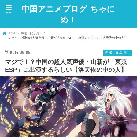
中国アニメブログ ちゃに
menu
め！
HOME
声優（配音員）
マジで！？中国の超人気声優・山新が「東京ESP」に出演するらしい【洛天依の中の人】
2014.08.28
声優（配音員）
マジで！？中国の超人気声優・山新が「東京
ESP」に出演するらしい【洛天依の中の人】