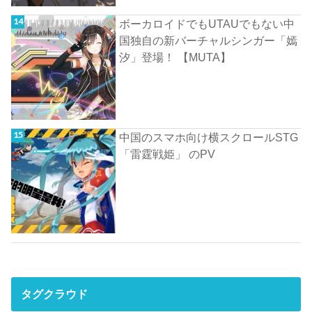
ボーカロイドでもUTAUでもない中
国独自の新バーチャルシンガー「嫣
汐」登場！ 【MUTA】
中国のスマホ向け横スクロールSTG
「雷霆戦姫」 のPV
タグクラウド