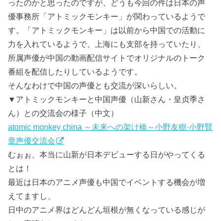
ったのかと思ったのですが、どうも今回の件は日本の声
優事務所「アトミックモンキー」が関わっているようで
す。「アトミックモンキー」は以前から中国での活動に
力を入れているようで、上海にも支部を持っていたり、
所属声優が中国の動画配信サイトでオリジナルのトーク
番組を配信したりしているようです。
そんなわけで中国の声優とも交流が深いらしい。
▼アトミックモンキーと中国声優（山新さん・皇贞季さ
ん）との交流会の様子（中文）
atomic monkey china ～未来への架け橋～小野友樹·小野賢
章声優交流会
むぉぉ、本当に山新が日本デビューする日がやってくる
とは！
最近は日本のアニメ声優も中国でイベントする機会が増
えてますし、
日中のアニメ界はどんどん垣根が無くなっている感じが