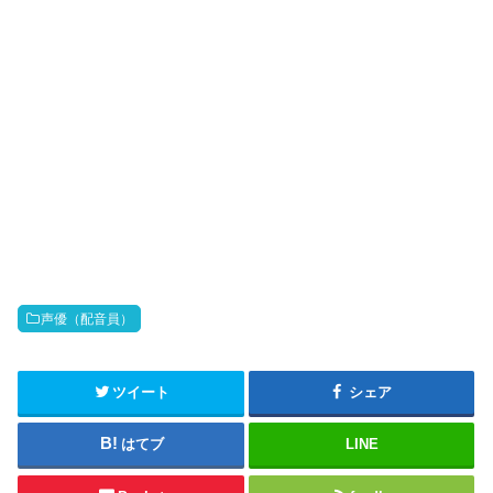
o
声優（配音員）
ツイート
シェア
はてブ
LINE