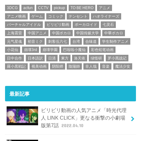
3DCG
acfun
CCTV
pickup
TO BE HERO
アニメ
アニメ映画
ゲーム
コミック
テンセント
ハオライナーズ
バーチャルアイドル
ビリビリ動画
ボーカロイド
七灵石
上海震雷
中国アニメ
中国ボカロ
中国传媒大学
中華ボカロ
元气星魂
初音ミク
刺客伍六七
台湾
合味道
学生制作アニメ
小花仙
崩壊3rd
崩壊学園
巴啦啦小魔仙
彩色铅笔动画
日中合作
日本語訳
日清
東方
洛天依
绿怪研
罗小黑战记
羅小黒戦記
视美动画
阴阳师
陰陽師
非人哉
音楽
魔法少女
最新記事
ビリビリ動画の人気アニメ「時光代理
人 LINK CLICK」更なる衝撃の小劇場
版第7話
2022.04.10