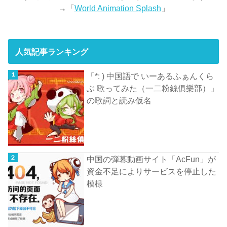
→「
World Animation Splash
」
人気記事ランキング
「*: ) 中国語で いーあるふぁんくら
ぶ 歌ってみた（一二粉絲俱樂部）」
の歌詞と読み仮名
中国の弾幕動画サイト「AcFun」が
資金不足によりサービスを停止した
模様