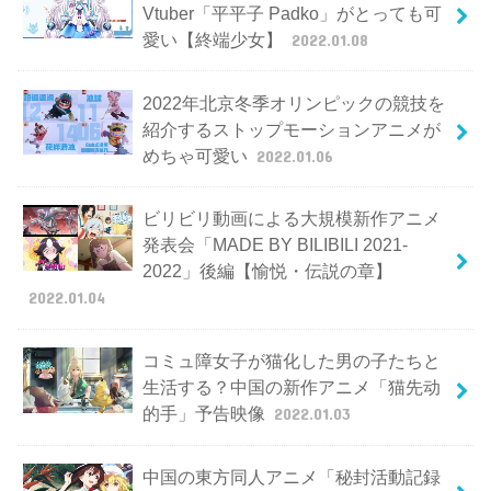
Vtuber「平平子 Padko」がとっても可
愛い【終端少女】
2022.01.08
2022年北京冬季オリンピックの競技を
紹介するストップモーションアニメが
めちゃ可愛い
2022.01.06
ビリビリ動画による大規模新作アニメ
発表会「MADE BY BILIBILI 2021-
2022」後編【愉悦・伝説の章】
2022.01.04
コミュ障女子が猫化した男の子たちと
生活する？中国の新作アニメ「猫先动
的手」予告映像
2022.01.03
中国の東方同人アニメ「秘封活動記録