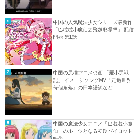
中国の人気魔法少女シリーズ最新作
「巴啦啦小魔仙之飛越彩霊堡」 配信
開始 第1話
中国の黒猫アニメ映画 「羅小黒戦
記」 イメージソングMV『走過世界
每個角落』の日本語訳など
中国の魔法少女アニメ「巴啦啦小魔
仙」のルーツとなる初期パイロット
映像