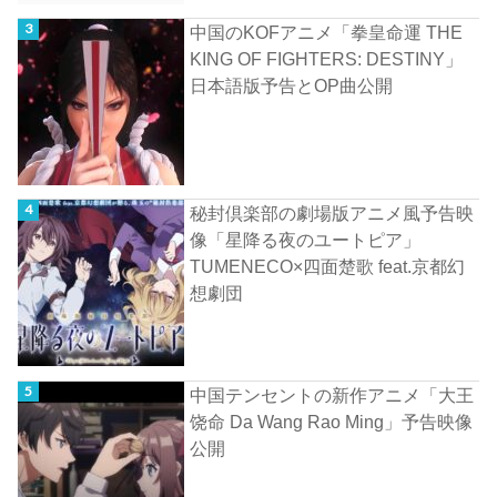
中国のKOFアニメ「拳皇命運 THE
KING OF FIGHTERS: DESTINY」
日本語版予告とOP曲公開
秘封倶楽部の劇場版アニメ風予告映
像「星降る夜のユートピア」
TUMENECO×四面楚歌 feat.京都幻
想劇団
中国テンセントの新作アニメ「大王
饶命 Da Wang Rao Ming」予告映像
公開