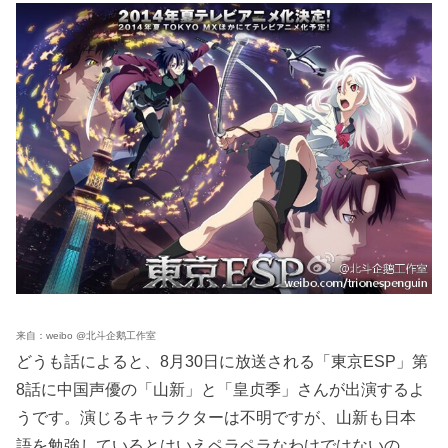
来自：weibo @北斗企鹅工作室
どうも話によると、8月30日に放送される「東京ESP」第
8話に中国声優の「山新」と「皇贞季」さんが出演するよ
うです。演じるキャラクターは不明ですが、山新も日本
語を勉強しているとはいえペラペラなわけではないの