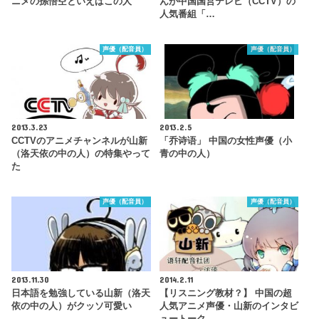
ニメの孫悟空といえばこの人
んが中国国営テレビ（CCTV）の
人気番組「…
声優（配音員）
声優（配音員）
2013.3.23
2013.2.5
CCTVのアニメチャンネルが山新
「乔诗语」 中国の女性声優（小
（洛天依の中の人）の特集やって
青の中の人）
た
声優（配音員）
声優（配音員）
2013.11.30
2014.2.11
日本語を勉強している山新（洛天
【リスニング教材？】 中国の超
依の中の人）がクッソ可愛い
人気アニメ声優・山新のインタビ
ュートーク