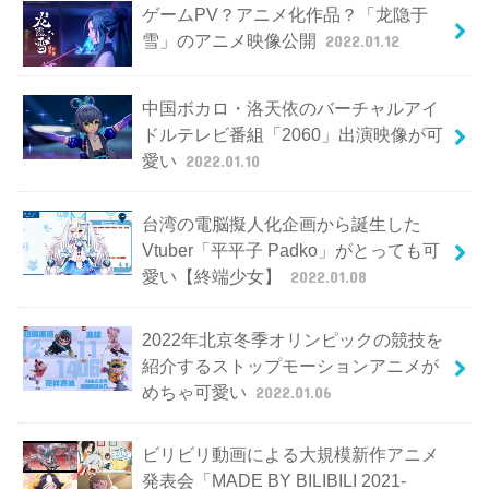
ゲームPV？アニメ化作品？「龙隐于
雪」のアニメ映像公開
2022.01.12
中国ボカロ・洛天依のバーチャルアイ
ドルテレビ番組「2060」出演映像が可
愛い
2022.01.10
台湾の電脳擬人化企画から誕生した
Vtuber「平平子 Padko」がとっても可
愛い【終端少女】
2022.01.08
2022年北京冬季オリンピックの競技を
紹介するストップモーションアニメが
めちゃ可愛い
2022.01.06
ビリビリ動画による大規模新作アニメ
発表会「MADE BY BILIBILI 2021-