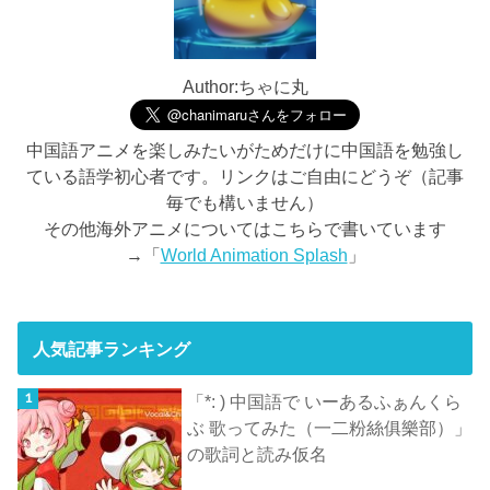
Author:ちゃに丸
中国語アニメを楽しみたいがためだけに中国語を勉強し
ている語学初心者です。リンクはご自由にどうぞ（記事
毎でも構いません）
その他海外アニメについてはこちらで書いています
→「
World Animation Splash
」
人気記事ランキング
「*: ) 中国語で いーあるふぁんくら
ぶ 歌ってみた（一二粉絲俱樂部）」
の歌詞と読み仮名