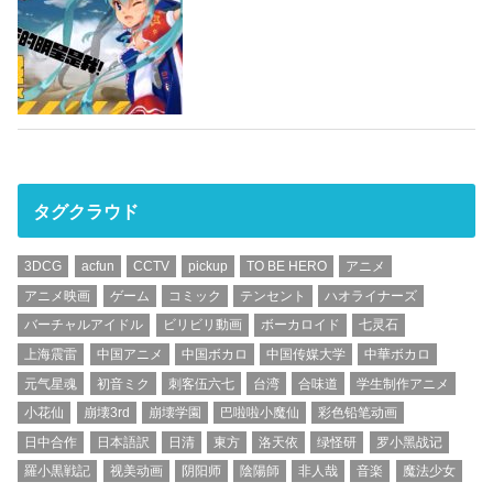
タグクラウド
3DCG
acfun
CCTV
pickup
TO BE HERO
アニメ
アニメ映画
ゲーム
コミック
テンセント
ハオライナーズ
バーチャルアイドル
ビリビリ動画
ボーカロイド
七灵石
上海震雷
中国アニメ
中国ボカロ
中国传媒大学
中華ボカロ
元气星魂
初音ミク
刺客伍六七
台湾
合味道
学生制作アニメ
小花仙
崩壊3rd
崩壊学園
巴啦啦小魔仙
彩色铅笔动画
日中合作
日本語訳
日清
東方
洛天依
绿怪研
罗小黑战记
羅小黒戦記
视美动画
阴阳师
陰陽師
非人哉
音楽
魔法少女