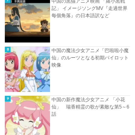
中国の黒猫アニメ映画 「羅小黒戦
記」 イメージソングMV『走過世界
每個角落』の日本語訳など
中国の魔法少女アニメ「巴啦啦小魔
仙」のルーツとなる初期パイロット
映像
中国の新作魔法少女アニメ 「小花
仙」 瑞香精霊の歌が素敵な第5～6
話