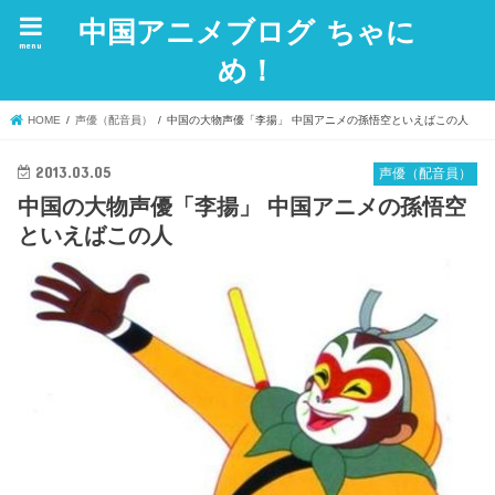
中国アニメブログ ちゃに
menu
め！
HOME
声優（配音員）
中国の大物声優「李揚」 中国アニメの孫悟空といえばこの人
2013.03.05
声優（配音員）
中国の大物声優「李揚」 中国アニメの孫悟空
といえばこの人