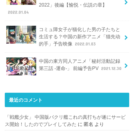
2022」後編【愉悦・伝説の章】
2022.01.04
コミュ障女子が猫化した男の子たちと
生活する？中国の新作アニメ「猫先动
的手」予告映像
2022.01.03
中国の東方同人アニメ「秘封活動記録
第三話 -運命-」 前編予告PV
2021.12.30
最近のコメント
「戦艦少女」 中国版パクリ艦これの真打ちが遂にサービ
ス開始！したのでプレイしてみた
に
匿名
より