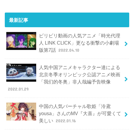
最新記事
ビリビリ動画の人気アニメ「時光代理
人 LINK CLICK」更なる衝撃の小劇場
版第7話
2022.04.10
人気中国アニメキャラクター達による
北京冬季オリンピック公認アニメ映画
「我们的冬奥」非人哉編予告映像
2022.01.29
中国の人気バーチャル歌姫「泠鳶
yousa」さんのMV『大喜』が可愛くて
美しい
2022.01.16