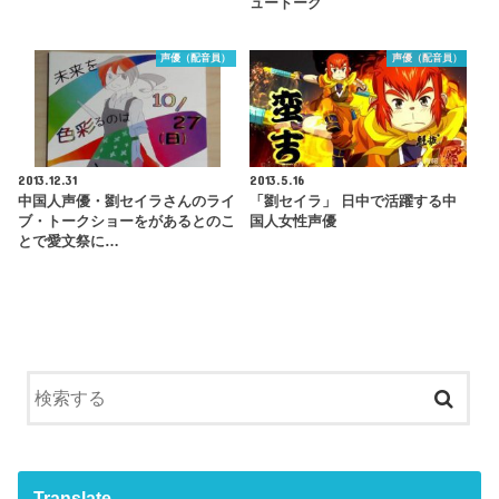
ュートーク
声優（配音員）
声優（配音員）
2013.12.31
2013.5.16
中国人声優・劉セイラさんのライ
「劉セイラ」 日中で活躍する中
ブ・トークショーをがあるとのこ
国人女性声優
とで愛文祭に…
Translate