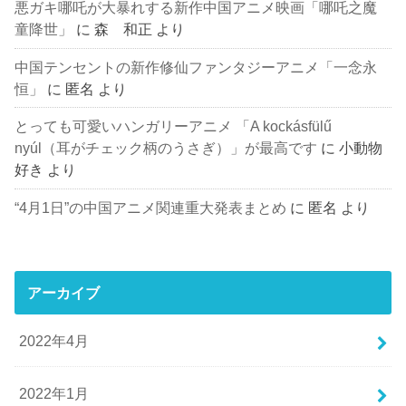
悪ガキ哪吒が大暴れする新作中国アニメ映画「哪吒之魔
童降世」
に
森 和正
より
中国テンセントの新作修仙ファンタジーアニメ「一念永
恒」
に
匿名
より
とっても可愛いハンガリーアニメ 「A kockásfülű
nyúl（耳がチェック柄のうさぎ）」が最高です
に
小動物
好き
より
“4月1日”の中国アニメ関連重大発表まとめ
に
匿名
より
アーカイブ
2022年4月
2022年1月