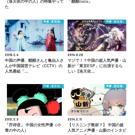
（洛天依の中の人）の特集やって
「醋醋cucu」
た
声優（配音員）
声優（配音員）
2018.5.6
2014.8.28
中国の声優、醋醋さんと亀仙人さ
マジで！？中国の超人気声優・山
んが中国国営テレビ（CCTV）の
新が「東京ESP」に出演するら
人気番組「…
しい【洛天依…
声優（配音員）
声優（配音員）
2013.2.5
2014.2.11
「乔诗语」 中国の女性声優（小
【リスニング教材？】 中国の超
青の中の人）
人気アニメ声優・山新のインタビ