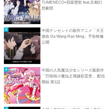
TUMENECO×四面楚歌 feat.京都幻
想劇団
中国テンセントの新作アニメ「大王
饶命 Da Wang Rao Ming」予告映像
公開
中国の人気魔法少女シリーズ最新作
「巴啦啦小魔仙之飛越彩霊堡」 配信
開始 第1話