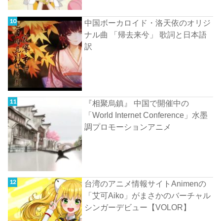
中国ボーカロイド・洛天依のオリジ
ナル曲 「帰去来兮」 歌詞と日本語
訳
『相聚烏鎮』 中国で開催中の
「World Internet Conference」水墨
調プロモーションアニメ
台湾のアニメ情報サイトAnimenの
「艾可Aiko」がまさかのバーチャル
シンガーデビュー【VOLOR】