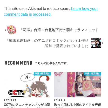
This site uses Akismet to reduce spam.
Learn how your
comment data is processed
.
「莉洋」台湾・台北地下街の萌キャラマスコット
「騰訊原創動画」のアニメ化コミックがもう１作品
追加で発表されていました
RECOMMEND
こちらの記事も人気です。
声優（配音員）
声優（配音員）
2013.3.23
2018.2.5
CCTVのアニメチャンネルが山新
歌って踊れる中国のアイドル声優