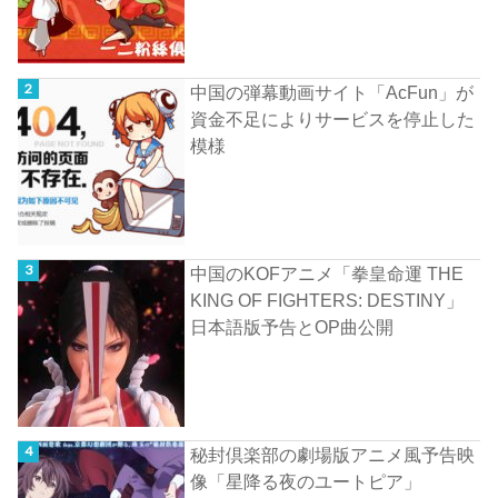
中国の弾幕動画サイト「AcFun」が
資金不足によりサービスを停止した
模様
中国のKOFアニメ「拳皇命運 THE
KING OF FIGHTERS: DESTINY」
日本語版予告とOP曲公開
秘封倶楽部の劇場版アニメ風予告映
像「星降る夜のユートピア」