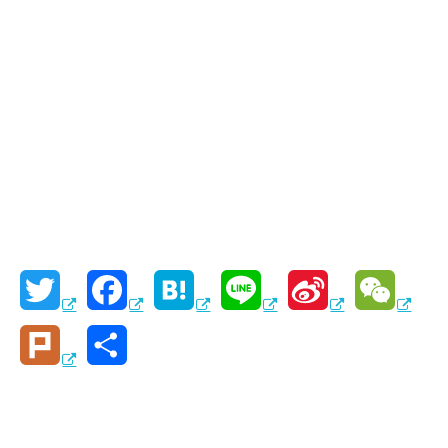
T
F
H
L
S
W
w
a
a
i
i
e
P
共
i
c
t
n
n
C
l
有
t
e
e
e
a
h
u