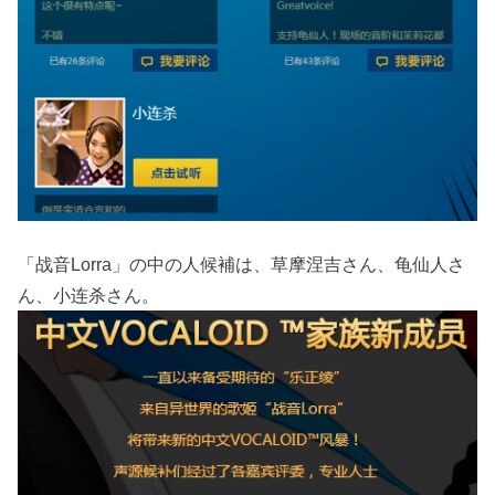
「战音Lorra」の中の人候補は、草摩涅吉さん、龟仙人さ
ん、小连杀さん。