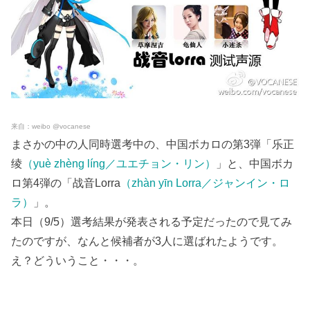
来自：weibo @vocanese
まさかの中の人同時選考中の、中国ボカロの第3弾「乐正
绫
（yuè zhèng líng／ユエチョン・リン）
」と、中国ボカ
ロ第4弾の「战音Lorra
（zhàn yīn Lorra／ジャンイン・ロ
ラ）
」。
本日（9/5）選考結果が発表される予定だったので見てみ
たのですが、なんと候補者が3人に選ばれたようです。
え？どういうこと・・・。