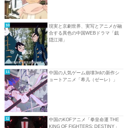
現実と京劇世界、実写とアニメが融
合する異色の中国WEBドラマ「戯
隠江湖」
中国の人気ゲーム崩壊3rdの新作シ
ョートアニメ「希儿（ゼーレ）」
中国のKOFアニメ「拳皇命運 THE
KING OF FIGHTERS: DESTINY」