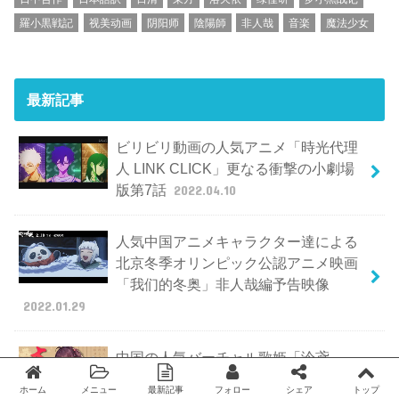
羅小黒戦記
视美动画
阴阳师
陰陽師
非人哉
音楽
魔法少女
最新記事
ビリビリ動画の人気アニメ「時光代理
人 LINK CLICK」更なる衝撃の小劇場
版第7話
2022.04.10
人気中国アニメキャラクター達による
北京冬季オリンピック公認アニメ映画
「我们的冬奥」非人哉編予告映像
2022.01.29
中国の人気バーチャル歌姫「泠鳶
yousa」さんのMV『大喜』が可愛くて
ホーム
メニュー
最新記事
フォロー
シェア
トップ
Twitter
facebook