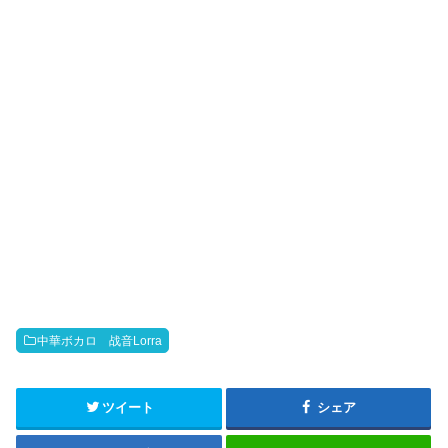
k
b
o
中華ボカロ 战音Lorra
ツイート
シェア