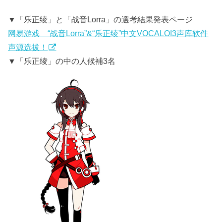
▼「乐正绫」と「战音Lorra」の選考結果発表ページ
网易游戏 “战音Lorra”&“乐正绫”中文VOCALOI3声库软件
声源选拔！
▼「乐正绫」の中の人候補3名