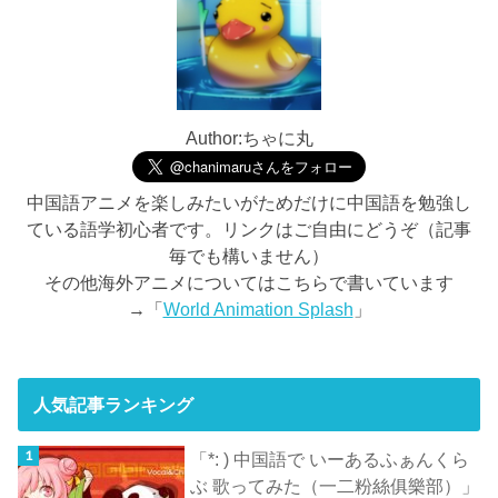
Author:ちゃに丸
中国語アニメを楽しみたいがためだけに中国語を勉強し
ている語学初心者です。リンクはご自由にどうぞ（記事
毎でも構いません）
その他海外アニメについてはこちらで書いています
→「
World Animation Splash
」
人気記事ランキング
「*: ) 中国語で いーあるふぁんくら
ぶ 歌ってみた（一二粉絲俱樂部）」