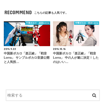
RECOMMEND
こちらの記事も人気です。
中華ボカロ 战音Lorra
中華ボカロ 战音Lorra
2014.9.22
2014.10.16
中国新ボカロ「楽正綾」「戦音
中国新ボカロ「楽正綾」「戦音
Lorra」 サンプルボカロ音源公開
Lorra」 中の人が遂に決定！した
と人気投…
のはいい…