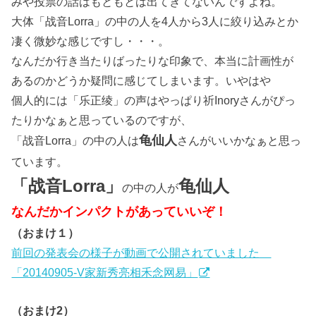
みや投票の話はもともとは出てきてないんですよね。
大体「战音Lorra」の中の人を4人から3人に絞り込みとか
凄く微妙な感じですし・・・。
なんだか行き当たりばったりな印象で、本当に計画性が
あるのかどうか疑問に感じてしまいます。いやはや
個人的には「乐正绫」の声はやっぱり祈Inoryさんがぴっ
たりかなぁと思っているのですが、
龟仙人
「战音Lorra」の中の人は
さんがいいかなぁと思っ
ています。
「战音Lorra」
龟仙人
の中の人が
なんだかインパクトがあっていいぞ！
（おまけ１）
前回の発表会の様子が動画で公開されていました
「20140905-V家新秀亮相禾念网易」
（おまけ2）