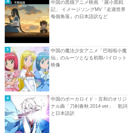
中国の黒猫アニメ映画 「羅小黒戦
記」 イメージソングMV『走過世界
每個角落』の日本語訳など
中国の魔法少女アニメ「巴啦啦小魔
仙」のルーツとなる初期パイロット
映像
中国のボーカロイド・言和のオリジ
ナル曲「刀剣春秋 2014 ver」 歌詞
と日本語訳