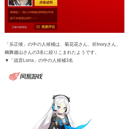
「乐正绫」の中の人候補は、菊花花さん、祈Inoryさん、
幽舞越山さんの3名に絞りこまれたようです。
▼「战音Lorra」の中の人候補3名