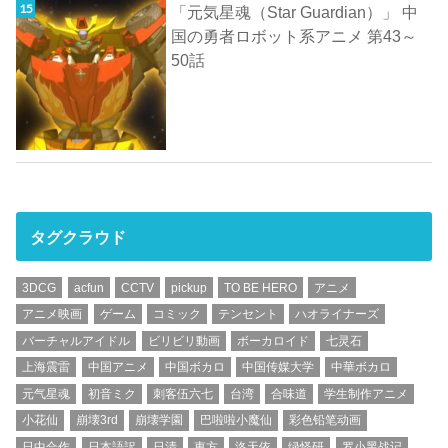
「元気星魂（Star Guardian）」 中
国の勇者ロボット系アニメ 第43～
50話
タグクラウド
3DCG
acfun
CCTV
pickup
TO BE HERO
アニメ
アニメ映画
ゲーム
コミック
テンセント
ハオライナーズ
バーチャルアイドル
ビリビリ動画
ボーカロイド
七灵石
上海震雷
中国アニメ
中国ボカロ
中国传媒大学
中華ボカロ
元气星魂
初音ミク
刺客伍六七
台湾
合味道
学生制作アニメ
小花仙
崩壊3rd
崩壊学園
巴啦啦小魔仙
彩色铅笔动画
日中合作
日本語訳
日清
東方
洛天依
绿怪研
罗小黑战记