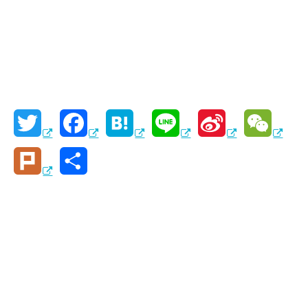
T
F
H
L
S
W
w
a
a
i
i
e
P
共
i
c
t
n
n
C
l
有
t
e
e
e
a
h
u
t
b
n
W
a
r
e
o
a
e
t
k
r
o
i