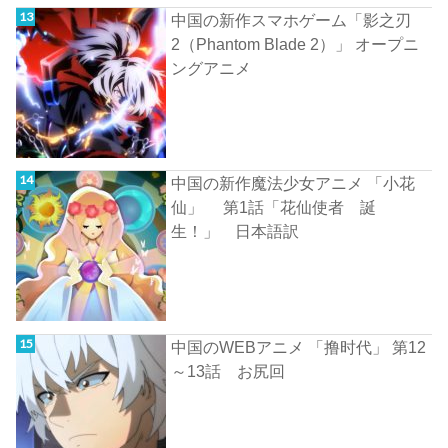
中国の新作スマホゲーム「影之刃
2（Phantom Blade 2）」 オープニ
ングアニメ
中国の新作魔法少女アニメ 「小花
仙」 第1話「花仙使者 誕
生！」 日本語訳
中国のWEBアニメ 「撸时代」 第12
～13話 お尻回