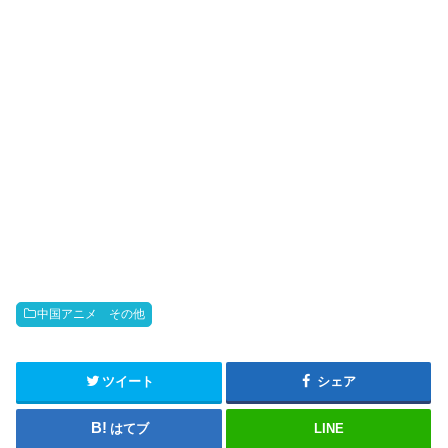
o
中国アニメ その他
ツイート
シェア
はてブ
LINE