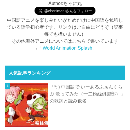
Author:ちゃに丸
中国語アニメを楽しみたいがためだけに中国語を勉強し
ている語学初心者です。リンクはご自由にどうぞ（記事
毎でも構いません）
その他海外アニメについてはこちらで書いています
→「
World Animation Splash
」
人気記事ランキング
「*: ) 中国語で いーあるふぁんくら
ぶ 歌ってみた（一二粉絲俱樂部）」
の歌詞と読み仮名