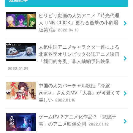
ビリビリ動画の人気アニメ「時光代理
人 LINK CLICK」更なる衝撃の小劇場
版第7話
2022.04.10
人気中国アニメキャラクター達による
北京冬季オリンピック公認アニメ映画
「我们的冬奥」非人哉編予告映像
2022.01.29
中国の人気バーチャル歌姫「泠鳶
yousa」さんのMV『大喜』が可愛くて
美しい
2022.01.16
ゲームPV？アニメ化作品？「龙隐于
雪」のアニメ映像公開
2022.01.12