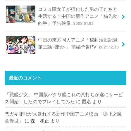
コミュ障女子が猫化した男の子たちと
生活する？中国の新作アニメ「猫先动
的手」予告映像
2022.01.03
中国の東方同人アニメ「秘封活動記録
第三話 -運命-」 前編予告PV
2021.12.30
最近のコメント
「戦艦少女」 中国版パクリ艦これの真打ちが遂にサービ
ス開始！したのでプレイしてみた
に
匿名
より
悪ガキ哪吒が大暴れする新作中国アニメ映画「哪吒之魔
童降世」
に
森 和正
より