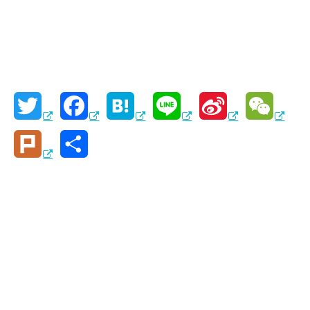
T
F
H
L
S
W
w
a
a
i
i
e
P
共
i
c
t
n
n
C
l
有
t
e
e
e
a
h
u
t
b
n
W
a
r
e
o
a
e
t
k
r
o
i
k
b