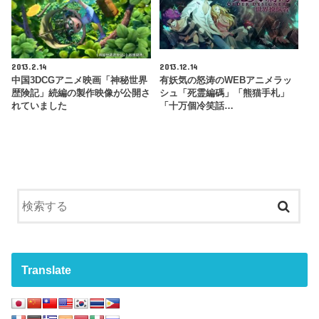
2013.2.14
2013.12.14
中国3DCGアニメ映画「神秘世界
有妖気の怒涛のWEBアニメラッ
歴険記」続編の製作映像が公開さ
シュ「死霊編碼」「熊猫手札」
れていました
「十万個冷笑話…
Translate