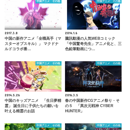
中国アニメ その他
中国アニメ その他
2017.3.8
2014.1.6
中国の新作アニメ「全職高手（マ
騰訊動漫の人気WEBコミック
スターオブスキル）」 マクドナ
「中国驚奇先生」アニメ化と、三
ルドコラボ番…
色鉛筆動画につ…
中国アニメ その他
中国アニメ その他
2014.5.26
2016.3.5
中国のキッズアニメ 「生日夢精
春の中国新作CGアニメ祭り・そ
霊」 誕生日に子供たちの願いを
の５ 「異次元戦神 CYBER
叶える精霊のお話
HUNTER」
中国アニメ その他
中国アニメ その他