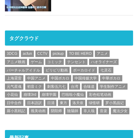
タグクラウド
3DCG
acfun
CCTV
pickup
TO BE HERO
アニメ
アニメ映画
ゲーム
コミック
テンセント
ハオライナーズ
バーチャルアイドル
ビリビリ動画
ボーカロイド
七灵石
上海震雷
中国アニメ
中国ボカロ
中国传媒大学
中華ボカロ
元气星魂
初音ミク
刺客伍六七
台湾
合味道
学生制作アニメ
小花仙
崩壊3rd
崩壊学園
巴啦啦小魔仙
彩色铅笔动画
日中合作
日本語訳
日清
東方
洛天依
绿怪研
罗小黑战记
羅小黒戦記
视美动画
阴阳师
陰陽師
非人哉
音楽
魔法少女
最新記事