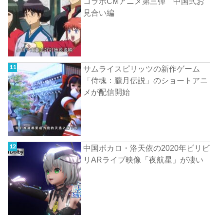
コラボCMアニメ第三弾 中国式お
見合い編
サムライスピリッツの新作ゲーム
「侍魂：朧月伝説」のショートアニ
メが配信開始
中国ボカロ・洛天依の2020年ビリビ
リARライブ映像「夜航星」が凄い