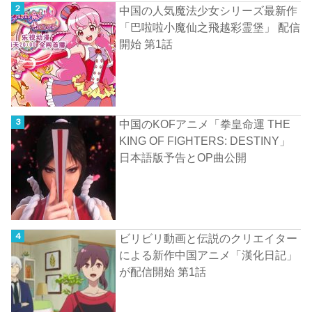
中国の人気魔法少女シリーズ最新作
「巴啦啦小魔仙之飛越彩霊堡」 配信
開始 第1話
中国のKOFアニメ「拳皇命運 THE
KING OF FIGHTERS: DESTINY」
日本語版予告とOP曲公開
ビリビリ動画と伝説のクリエイター
による新作中国アニメ「漢化日記」
が配信開始 第1話