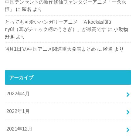
中国テンセントの新作修仙ファンタジーアニメ「一念永
恒」
に
匿名
より
とっても可愛いハンガリーアニメ 「A kockásfülű
nyúl（耳がチェック柄のうさぎ）」が最高です
に
小動物
好き
より
“4月1日”の中国アニメ関連重大発表まとめ
に
匿名
より
アーカイブ
2022年4月
2022年1月
2021年12月