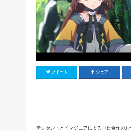
h
u
有
e
a
r
i
t
k
b
o
ツイート
シェア
テンセントとイマジニアによる中日合作のお