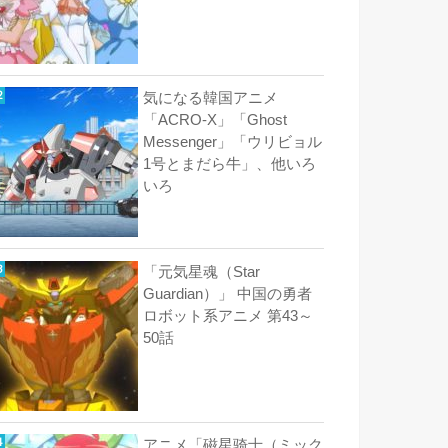
気になる韓国アニメ
「ACRO-X」「Ghost
Messenger」「ウリビョル
1号とまだら牛」、他いろ
いろ
「元気星魂（Star
Guardian）」 中国の勇者
ロボット系アニメ 第43～
50話
アニメ「磁星骑士（ミック