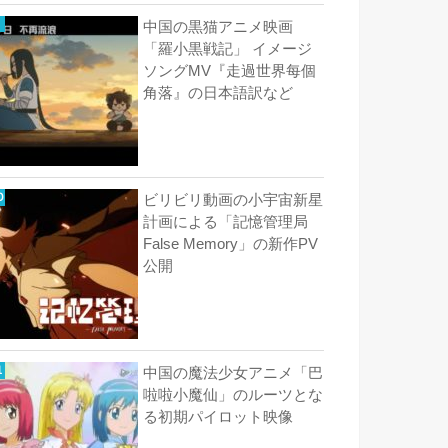
中国の黒猫アニメ映画
「羅小黒戦記」 イメージ
ソングMV『走過世界每個
角落』の日本語訳など
ビリビリ動画の小宇宙新星
計画による「記憶管理局
False Memory」の新作PV
公開
中国の魔法少女アニメ「巴
啦啦小魔仙」のルーツとな
る初期パイロット映像