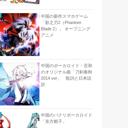
中国の新作スマホゲーム
「影之刃2（Phantom
Blade 2）」 オープニング
アニメ
中国のボーカロイド・言和
のオリジナル曲「刀剣春秋
2014 ver」 歌詞と日本語
訳
中国のパクリボーカロイド
「东方栀子」