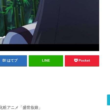
はてブ
LINE
Pocket
化粧アニメ「盛世妆娘」