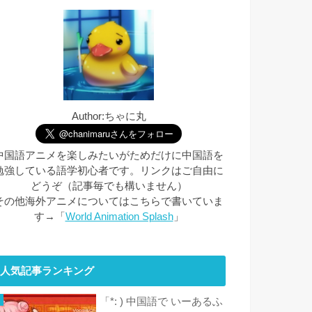
Author:ちゃに丸
中国語アニメを楽しみたいがためだけに中国語を
勉強している語学初心者です。リンクはご自由に
どうぞ（記事毎でも構いません）
その他海外アニメについてはこちらで書いていま
す→「
World Animation Splash
」
人気記事ランキング
「*: ) 中国語で いーあるふ