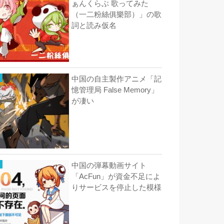
ぁんくらぶ 歌ってみた
（一二粉絲俱樂部）」の歌
詞と読み仮名
中国の自主製作アニメ「記
憶管理局 False Memory」
が凄い
中国の弾幕動画サイト
「AcFun」が資金不足によ
りサービスを停止した模様