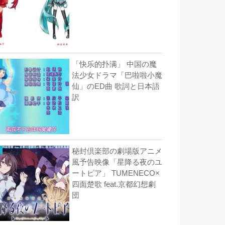
「快乐的扑满」 中国の魔
法少女ドラマ「巴啦啦小魔
仙」のED曲 歌詞と日本語
訳
秘封倶楽部の劇場版アニメ
風予告映像「星降る夜のユ
ートピア」 TUMENECO×
四面楚歌 feat.京都幻想劇
団