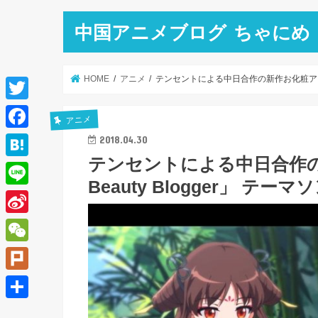
中国アニメブログ ちゃにめ
HOME
アニメ
テンセントによる中日合作の新作お化粧アニメ「盛
T
アニメ
w
F
2018.04.30
i
テンセントによる中日合作の
a
H
t
Beauty Blogger」 テ
c
a
L
t
e
t
i
e
S
b
e
n
r
i
o
W
n
e
n
o
e
a
P
a
k
C
l
共
W