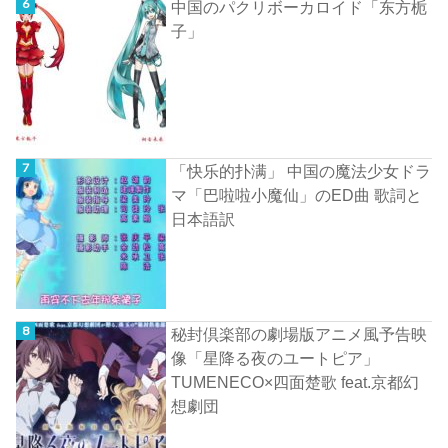
中国のパクリボーカロイド「东方栀
子」
「快乐的扑满」 中国の魔法少女ドラ
マ「巴啦啦小魔仙」のED曲 歌詞と
日本語訳
秘封倶楽部の劇場版アニメ風予告映
像「星降る夜のユートピア」
TUMENECO×四面楚歌 feat.京都幻
想劇団