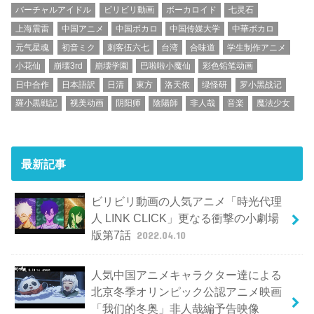
バーチャルアイドル
ビリビリ動画
ボーカロイド
七灵石
上海震雷
中国アニメ
中国ボカロ
中国传媒大学
中華ボカロ
元气星魂
初音ミク
刺客伍六七
台湾
合味道
学生制作アニメ
小花仙
崩壊3rd
崩壊学園
巴啦啦小魔仙
彩色铅笔动画
日中合作
日本語訳
日清
東方
洛天依
绿怪研
罗小黑战记
羅小黒戦記
视美动画
阴阳师
陰陽師
非人哉
音楽
魔法少女
最新記事
ビリビリ動画の人気アニメ「時光代理
人 LINK CLICK」更なる衝撃の小劇場
版第7話
2022.04.10
人気中国アニメキャラクター達による
北京冬季オリンピック公認アニメ映画
「我们的冬奥」非人哉編予告映像