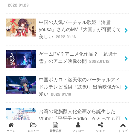
2022.01.29
中国の人気バーチャル歌姫「泠鳶
yousa」さんのMV『大喜』が可愛くて
美しい
2022.01.16
ゲームPV？アニメ化作品？「龙隐于
雪」のアニメ映像公開
2022.01.12
中国ボカロ・洛天依のバーチャルアイ
ドルテレビ番組「2060」出演映像が可
愛い
2022.01.10
台湾の電脳擬人化企画から誕生した
Vtuber「平平子 Padko」がとっても可
愛い【終端少女】
2022.01.08
ホーム
メニュー
最新記事
フォロー
シェア
トップ
Twitter
facebook