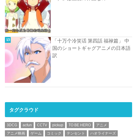
「十万个冷笑话 第四話 福禄篇」 中
国のショートギャグアニメの日本語
訳
タグクラウド
3DCG
acfun
CCTV
pickup
TO BE HERO
アニメ
アニメ映画
ゲーム
コミック
テンセント
ハオライナーズ