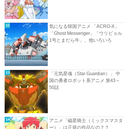
気になる韓国アニメ 「ACRO-X」
「Ghost Messenger」「ウリビョル
1号とまだら牛」、他いろいろ
「元気星魂（Star Guardian）」 中
国の勇者ロボット系アニメ 第43～
50話
アニメ「磁星骑士（ミックスマスタ
ー）」は正規の作品なの？？