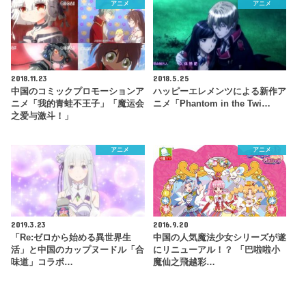
アニメ
アニメ
2018.11.23
2018.5.25
中国のコミックプロモーションア
ハッピーエレメンツによる新作ア
ニメ「我的青蛙不王子」「魔运会
ニメ「Phantom in the Twi…
之爱与激斗！」
アニメ
アニメ
2019.3.23
2016.9.20
「Re:ゼロから始める異世界生
中国の人気魔法少女シリーズが遂
活」と中国のカップヌードル「合
にリニューアル！？ 「巴啦啦小
味道」コラボ…
魔仙之飛越彩…