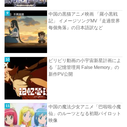
中国の黒猫アニメ映画 「羅小黒戦
記」 イメージソングMV『走過世界
每個角落』の日本語訳など
ビリビリ動画の小宇宙新星計画によ
る「記憶管理局 False Memory」の
新作PV公開
中国の魔法少女アニメ「巴啦啦小魔
仙」のルーツとなる初期パイロット
映像