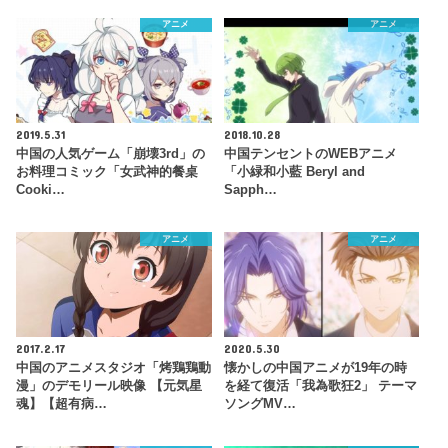
アニメ
アニメ
2019.5.31
2018.10.28
中国の人気ゲーム「崩壊3rd」の
中国テンセントのWEBアニメ
お料理コミック「女武神的餐桌
「小緑和小藍 Beryl and
Cooki…
Sapph…
アニメ
アニメ
2017.2.17
2020.5.30
中国のアニメスタジオ「烤鶏鶏動
懐かしの中国アニメが19年の時
漫」のデモリール映像 【元気星
を経て復活「我為歌狂2」 テーマ
魂】【超有病…
ソングMV…