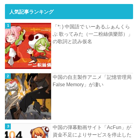
人気記事ランキング
「*: ) 中国語で いーあるふぁんくら
ぶ 歌ってみた（一二粉絲俱樂部）」
の歌詞と読み仮名
中国の自主製作アニメ「記憶管理局
False Memory」が凄い
中国の弾幕動画サイト「AcFun」が
資金不足によりサービスを停止した