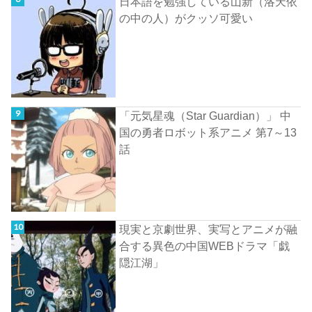
日本語を勉強している山新（洛天依
の中の人）がクッソ可愛い
「元気星魂（Star Guardian）」 中
国の勇者ロボット系アニメ 第7～13
話
現実と京劇世界、実写とアニメが融
合する異色の中国WEBドラマ「戯
隠江湖」