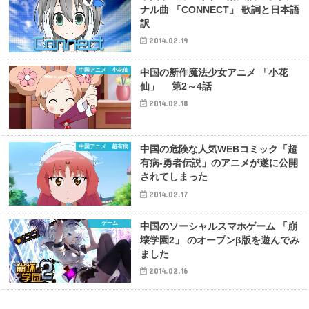
ナル曲 「CONNECT」 歌詞と日本語
訳
2014.02.19
中国アニメ 小花仙
中国の新作魔法少女アニメ 「小花
仙」 第2～4話
2014.02.18
中国アニメ 超有病
中国の危険な人気WEBコミック「超
有病-勇者伝説」のアニメが遂に公開
されてしまった
2014.02.17
ゲーム
中国のソーシャルスマホゲーム 「崩
壊学園2」 のオープンβ版を遊んでみ
ました
2014.02.16