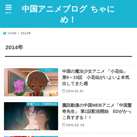
中国アニメブログ ちゃに
menu
め！
HOME
2014年
2014年
アニメ
中国の魔法少女アニメ 「小花仙」
第9～10話 小花仙がいよいよ本気
出してきた感
2014.03.01
中国アニメ 中国惊奇先生
騰訊動漫の中国WEBアニメ「中国驚
奇先生」 第1話配信開始 EDがかっ
こ良すぎる！！
2014.02.28