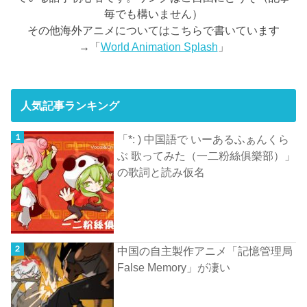
毎でも構いません）
その他海外アニメについてはこちらで書いています
→「
World Animation Splash
」
人気記事ランキング
「*: ) 中国語で いーあるふぁんくら
ぶ 歌ってみた（一二粉絲俱樂部）」
の歌詞と読み仮名
中国の自主製作アニメ「記憶管理局
False Memory」が凄い