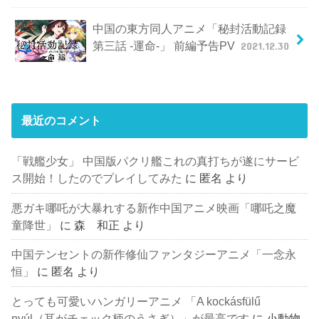
中国の東方同人アニメ「秘封活動記録
第三話 -運命-」 前編予告PV
2021.12.30
最近のコメント
「戦艦少女」 中国版パクリ艦これの真打ちが遂にサービ
ス開始！したのでプレイしてみた
に
匿名
より
悪ガキ哪吒が大暴れする新作中国アニメ映画「哪吒之魔
童降世」
に
森 和正
より
中国テンセントの新作修仙ファンタジーアニメ「一念永
恒」
に
匿名
より
とっても可愛いハンガリーアニメ 「A kockásfülű
nyúl（耳がチェック柄のうさぎ）」が最高です
に
小動物