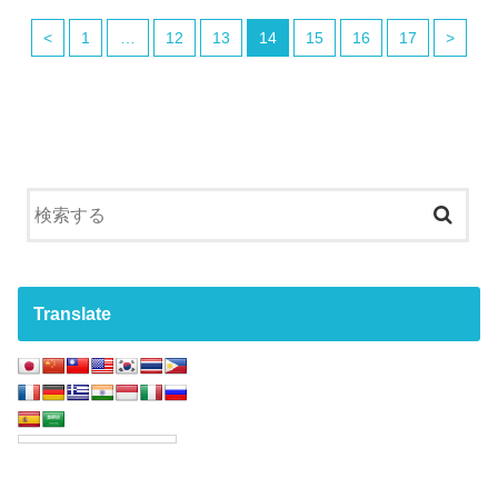
<
1
…
12
13
14
15
16
17
>
Translate