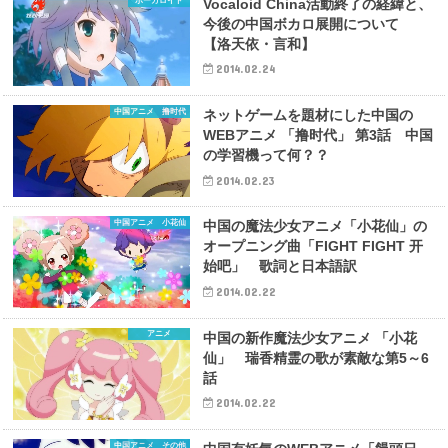
ボーカロイド
Vocaloid China活動終了の経緯と、
今後の中国ボカロ展開について
【洛天依・言和】
2014.02.24
中国アニメ 撸时代
ネットゲームを題材にした中国の
WEBアニメ 「撸时代」 第3話 中国
の学習機って何？？
2014.02.23
中国アニメ 小花仙
中国の魔法少女アニメ「小花仙」の
オープニング曲「FIGHT FIGHT 开
始吧」 歌詞と日本語訳
2014.02.22
アニメ
中国の新作魔法少女アニメ 「小花
仙」 瑞香精霊の歌が素敵な第5～6
話
2014.02.22
中国アニメ その他