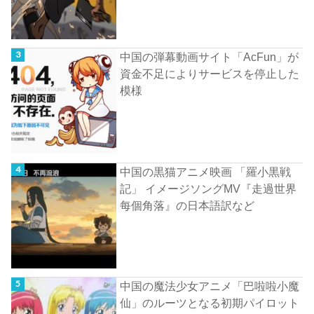
中国の弾幕動画サイト「AcFun」が
資金不足によりサービスを停止した
模様
中国の黒猫アニメ映画 「羅小黒戦
記」 イメージソングMV『走過世界
每個角落』の日本語訳など
中国の魔法少女アニメ「巴啦啦小魔
仙」のルーツとなる初期パイロット