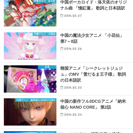
中華ボカロ 洛天依
中国ボーカロイド・洛天依のオリジ
ナル曲 「憶紅蓮」 歌詞と日本語訳
2014.02.27
中国アニメ 小花仙
中国の魔法少女アニメ 「小花仙」
第7～8話
2014.02.26
音楽
韓国アニメ「シークレットジュジ
ュ」のMV「雪だるま王子様」 歌詞
の日本語訳
2014.02.25
中国アニメ 納米核心 NANO CORE
中国の新作フル3DCGアニメ「納米
核心 NANO CORE」 第2話
2014.02.24