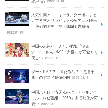
版第7話
2022.04.10
人気中国アニメキャラクター達による
北京冬季オリンピック公認アニメ映画
「我们的冬奥」非人哉編予告映像
2022.01.29
中国の人気バーチャル歌姫「泠鳶
yousa」さんのMV『大喜』が可愛くて
美しい
2022.01.16
ゲームPV？アニメ化作品？「龙隐于
雪」のアニメ映像公開
2022.01.12
中国ボカロ・洛天依のバーチャルアイ
ドルテレビ番組「2060」出演映像が可
愛い
2022.01.10