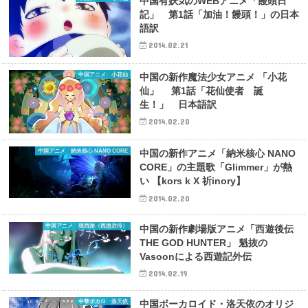
中国有妖気のWEBアニメ「饅頭日
記」 第1話「加油！饅頭！」の日本
語訳
2014.02.21
中国アニメ 小花仙
中国の新作魔法少女アニメ 「小花
仙」 第1話「花仙使者 誕
生！」 日本語訳
2014.02.20
中国アニメ 納米核心 NANO CORE
中国の新作アニメ「納米核心 NANO
CORE」の主題歌「Glimmer」が熱
い 【kors k X 祈inory】
2014.02.20
中国アニメ 狠西游（西游后传）
中国の新作劇場版アニメ「西遊後伝
THE GOD HUNTER」 魁抜の
Vasoonによる西遊記外伝
2014.02.19
中華ボカロ 洛天依
中国ボーカロイド・洛天依のオリジ