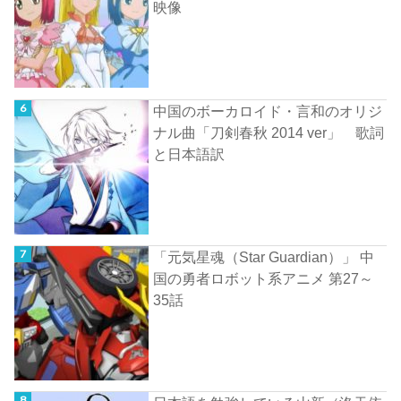
映像
中国のボーカロイド・言和のオリジ
ナル曲「刀剣春秋 2014 ver」 歌詞
と日本語訳
「元気星魂（Star Guardian）」 中
国の勇者ロボット系アニメ 第27～
35話