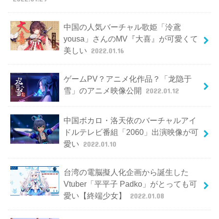
中国の人気バーチャル歌姫「泠鳶
yousa」さんのMV『大喜』が可愛くて
美しい
2022.01.16
ゲームPV？アニメ化作品？「龙隐于
雪」のアニメ映像公開
2022.01.12
中国ボカロ・洛天依のバーチャルアイ
ドルテレビ番組「2060」出演映像が可
愛い
2022.01.10
台湾の電脳擬人化企画から誕生した
Vtuber「平平子 Padko」がとっても可
愛い【終端少女】
2022.01.08