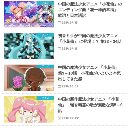
アニメ
中国の魔法少女アニメ「小花仙」の
エンディング曲「花一样的幸福」
歌詞と日本語訳
2014.04.15
アニメ
初音ミクが中国の魔法少女アニメ
「小花仙」 に登場！？ 第33～34話
2014.04.11
アニメ
中国の魔法少女アニメ 「小花仙」
第9～10話 小花仙がいよいよ本気
出してきた感
2014.03.01
アニメ
中国の新作魔法少女アニメ 「小花
仙」 瑞香精霊の歌が素敵な第5～6
話
2014.02.22