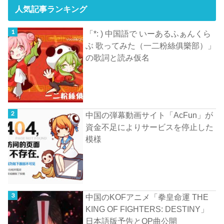
人気記事ランキング
「*: ) 中国語で いーあるふぁんくら
ぶ 歌ってみた（一二粉絲俱樂部）」
の歌詞と読み仮名
中国の弾幕動画サイト「AcFun」が
資金不足によりサービスを停止した
模様
中国のKOFアニメ「拳皇命運 THE
KING OF FIGHTERS: DESTINY」
日本語版予告とOP曲公開