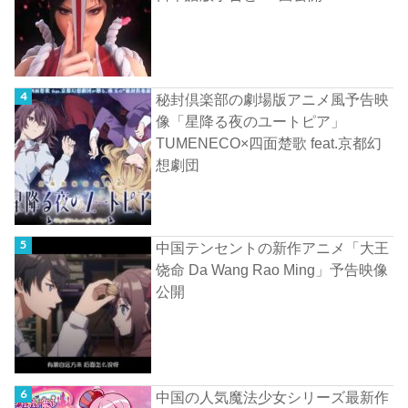
秘封倶楽部の劇場版アニメ風予告映
像「星降る夜のユートピア」
TUMENECO×四面楚歌 feat.京都幻
想劇団
中国テンセントの新作アニメ「大王
饶命 Da Wang Rao Ming」予告映像
公開
中国の人気魔法少女シリーズ最新作