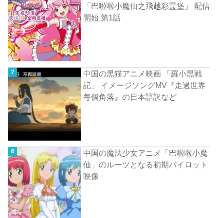
「巴啦啦小魔仙之飛越彩霊堡」 配信
開始 第1話
中国の黒猫アニメ映画 「羅小黒戦
記」 イメージソングMV『走過世界
每個角落』の日本語訳など
中国の魔法少女アニメ「巴啦啦小魔
仙」のルーツとなる初期パイロット
映像