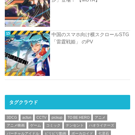
中国のスマホ向け横スクロールSTG
「雷霆戦姫」 のPV
タグクラウド
3DCG
acfun
CCTV
pickup
TO BE HERO
アニメ
アニメ映画
ゲーム
コミック
テンセント
ハオライナーズ
バーチャルアイドル
ビリビリ動画
ボーカロイド
七灵石