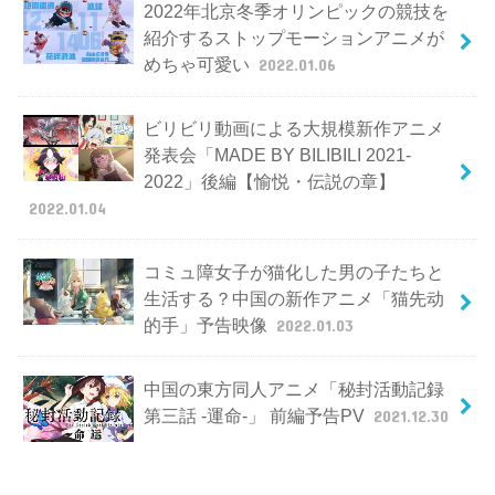
2022年北京冬季オリンピックの競技を
紹介するストップモーションアニメが
めちゃ可愛い
2022.01.06
ビリビリ動画による大規模新作アニメ
発表会「MADE BY BILIBILI 2021-
2022」後編【愉悦・伝説の章】
2022.01.04
コミュ障女子が猫化した男の子たちと
生活する？中国の新作アニメ「猫先动
的手」予告映像
2022.01.03
中国の東方同人アニメ「秘封活動記録
第三話 -運命-」 前編予告PV
2021.12.30