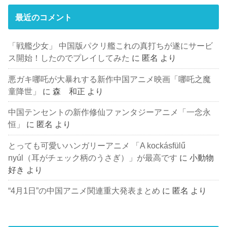
最近のコメント
「戦艦少女」 中国版パクリ艦これの真打ちが遂にサービ
ス開始！したのでプレイしてみた
に
匿名
より
悪ガキ哪吒が大暴れする新作中国アニメ映画「哪吒之魔
童降世」
に
森 和正
より
中国テンセントの新作修仙ファンタジーアニメ「一念永
恒」
に
匿名
より
とっても可愛いハンガリーアニメ 「A kockásfülű
nyúl（耳がチェック柄のうさぎ）」が最高です
に
小動物
好き
より
“4月1日”の中国アニメ関連重大発表まとめ
に
匿名
より