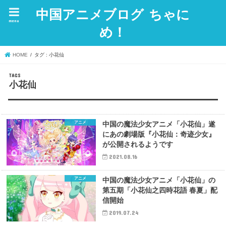
中国アニメブログ ちゃに
menu
め！
HOME
タグ : 小花仙
小花仙
アニメ
中国の魔法少女アニメ「小花仙」遂
にあの劇場版『小花仙：奇迹少女』
が公開されるようです
2021.08.16
アニメ
中国の魔法少女アニメ「小花仙」の
第五期「小花仙之四時花語 春夏」配
信開始
2019.07.24