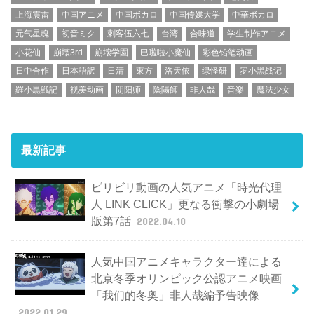
上海震雷
中国アニメ
中国ボカロ
中国传媒大学
中華ボカロ
元气星魂
初音ミク
刺客伍六七
台湾
合味道
学生制作アニメ
小花仙
崩壊3rd
崩壊学園
巴啦啦小魔仙
彩色铅笔动画
日中合作
日本語訳
日清
東方
洛天依
绿怪研
罗小黑战记
羅小黒戦記
视美动画
阴阳师
陰陽師
非人哉
音楽
魔法少女
最新記事
ビリビリ動画の人気アニメ「時光代理
人 LINK CLICK」更なる衝撃の小劇場
版第7話
2022.04.10
人気中国アニメキャラクター達による
北京冬季オリンピック公認アニメ映画
「我们的冬奥」非人哉編予告映像
2022.01.29