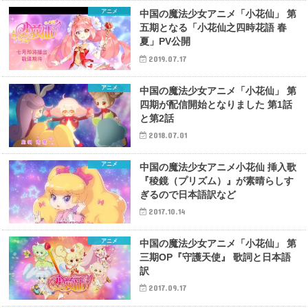
アニメ
中国の魔法少女アニメ「小花仙」 第
五期となる「小花仙之四時花語 春
夏」PV公開
2019.07.17
アニメ
中国の魔法少女アニメ「小花仙」 第
四期が配信開始となりました 第1話
と第2話
2018.07.01
アニメ
中国の魔法少女アニメ小花仙 挿入歌
『稜鏡（プリズム）』が素晴らしす
ぎるので日本語訳など
2017.10.14
アニメ
中国の魔法少女アニメ「小花仙」 第
三期OP『守護天使』 歌詞と日本語
訳
2017.09.17