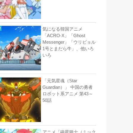
気になる韓国アニメ
「ACRO-X」「Ghost
Messenger」「ウリビョル
1号とまだら牛」、他いろ
いろ
「元気星魂（Star
Guardian）」 中国の勇者
ロボット系アニメ 第43～
50話
アニメ「磁星骑士（ミック