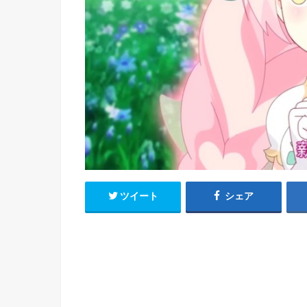
h
u
有
e
a
r
i
t
k
b
o
ツイート
シェア