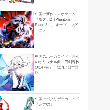
中国の新作スマホゲーム
「影之刃2（Phantom
Blade 2）」 オープニング
アニメ
中国のボーカロイド・言和
のオリジナル曲「刀剣春秋
2014 ver」 歌詞と日本語
訳
中国のパクリボーカロイド
「东方栀子」