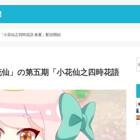
！
「小花仙之四時花語 春夏」配信開始
花仙」の第五期「小花仙之四時花語