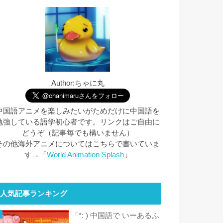
Author:ちゃに丸
中国語アニメを楽しみたいがためだけに中国語を
勉強している語学初心者です。リンクはご自由に
どうぞ（記事毎でも構いません）
その他海外アニメについてはこちらで書いていま
す→「
World Animation Splash
」
人気記事ランキング
「*: ) 中国語で いーあるふ