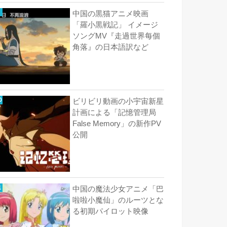
中国の黒猫アニメ映画
「羅小黒戦記」 イメージ
ソングMV『走過世界每個
角落』の日本語訳など
ビリビリ動画の小宇宙新星
計画による「記憶管理局
False Memory」の新作PV
公開
中国の魔法少女アニメ「巴
啦啦小魔仙」のルーツとな
る初期パイロット映像