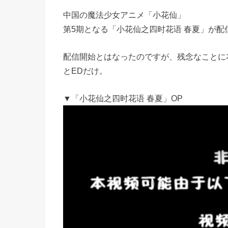
中国の魔法少女アニメ「小花仙」
第5期となる「小花仙之四时花语 春夏」が配
配信開始とはなったのですが、残念なことに
とEDだけ。
▼「小花仙之四时花语 春夏」OP