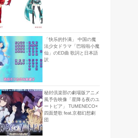
「快乐的扑满」 中国の魔
法少女ドラマ「巴啦啦小魔
仙」のED曲 歌詞と日本語
訳
秘封倶楽部の劇場版アニメ
風予告映像「星降る夜のユ
ートピア」 TUMENECO×
四面楚歌 feat.京都幻想劇
団