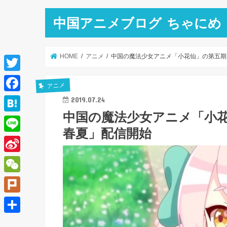
中国アニメブログ ちゃにめ
HOME
アニメ
中国の魔法少女アニメ「小花仙」の第五期
T
アニメ
w
F
2019.07.24
i
中国の魔法少女アニメ「小
a
H
t
春夏」配信開始
c
a
L
t
e
t
i
e
S
b
e
n
r
i
o
W
n
e
n
o
e
a
P
a
k
C
l
共
W