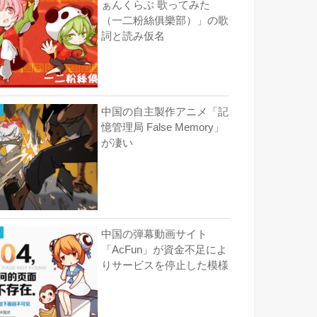
ぁんくらぶ 歌ってみた
（一二粉絲俱樂部）」の歌
詞と読み仮名
中国の自主製作アニメ「記
憶管理局 False Memory」
が凄い
中国の弾幕動画サイト
「AcFun」が資金不足によ
りサービスを停止した模様