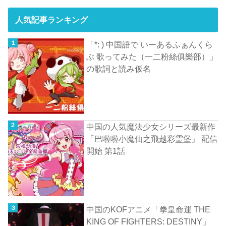
人気記事ランキング
「*: ) 中国語で いーあるふぁんくら
ぶ 歌ってみた（一二粉絲俱樂部）」
の歌詞と読み仮名
中国の人気魔法少女シリーズ最新作
「巴啦啦小魔仙之飛越彩霊堡」 配信
開始 第1話
中国のKOFアニメ「拳皇命運 THE
KING OF FIGHTERS: DESTINY」