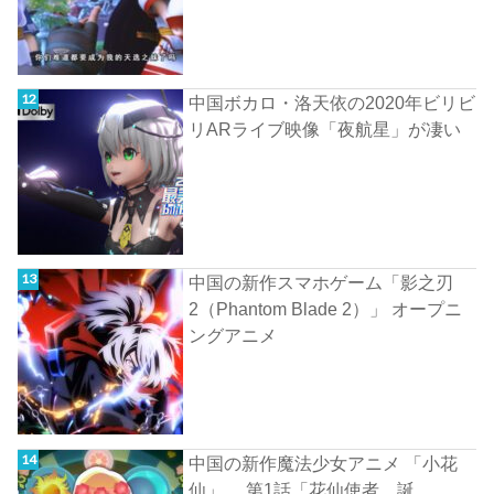
中国ボカロ・洛天依の2020年ビリビ
リARライブ映像「夜航星」が凄い
中国の新作スマホゲーム「影之刃
2（Phantom Blade 2）」 オープニ
ングアニメ
中国の新作魔法少女アニメ 「小花
仙」 第1話「花仙使者 誕