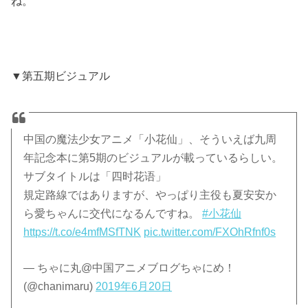
ね。
▼第五期ビジュアル
中国の魔法少女アニメ「小花仙」、そういえば九周
年記念本に第5期のビジュアルが載っているらしい。
サブタイトルは「四时花语」
規定路線ではありますが、やっぱり主役も夏安安か
ら愛ちゃんに交代になるんですね。
#小花仙
https://t.co/e4mfMSfTNK
pic.twitter.com/FXOhRfnf0s
— ちゃに丸@中国アニメブログちゃにめ！
(@chanimaru)
2019年6月20日