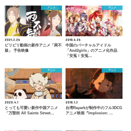
アニメ
アニメ
2021.3.26
2018.6.26
ビリビリ動画の新作アニメ「两不
中国のバーチャルアイドル
疑」 予告映像
「And2girls」のアニメ化作品
「安菟！安菟…
アニメ
アニメ
2020.4.1
2018.1.3
とっても可愛い新作中国アニメ
台湾Rayarkが制作中のフル3DCG
「万聖街 All Saints Street…
アニメ映画『Implosion: …