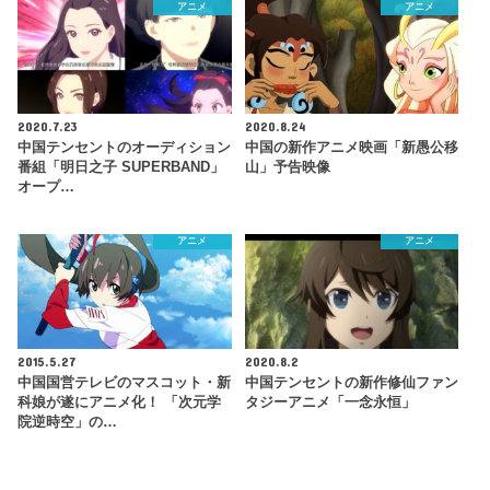
アニメ
アニメ
2020.7.23
2020.8.24
中国テンセントのオーディション
中国の新作アニメ映画「新愚公移
番組「明日之子 SUPERBAND」
山」予告映像
オープ…
アニメ
アニメ
2015.5.27
2020.8.2
中国国営テレビのマスコット・新
中国テンセントの新作修仙ファン
科娘が遂にアニメ化！ 「次元学
タジーアニメ「一念永恒」
院逆時空」の…