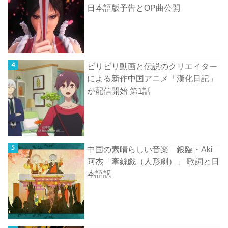
日本語版予告とOP曲公開
ビリビリ動画と伝説のクリエイター
による新作中国アニメ「漢化日記」
が配信開始 第1話
中国の素晴らしい音楽 銀臨・Aki
阿杰「牽絲戯（人形劇）」 歌詞と日
本語訳