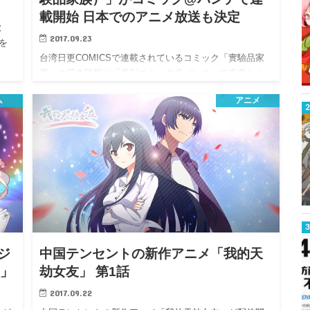
載開始 日本でのアニメ放送も決定
歌
2017.09.23
を
台湾日更COMICSで連載されているコミック「實驗品家
庭」の日本語版が「月刊コミック@バンチ」で来月から
連載開…
ム
アニメ
ジ
中国テンセントの新作アニメ「我的天
歌」
劫女友」 第1話
2017.09.22