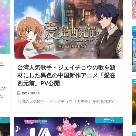
三
台湾人気歌手・ジェイチョウの歌を題
材にした異色の中国新作アニメ「愛在
西元前」PV公開
OP
2017.09.16
な
台湾の人気歌手・ジェイチョウ（周杰伦）を歌を題材に
した異色の中国アニメが制作されているようです。 タイ
トルは周…
メ
ゲーム