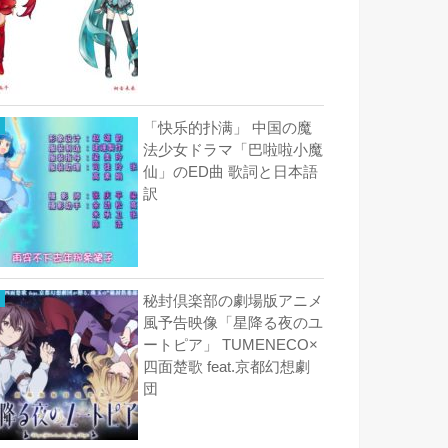
「快乐的扑满」 中国の魔
法少女ドラマ「巴啦啦小魔
仙」のED曲 歌詞と日本語
訳
秘封倶楽部の劇場版アニメ
風予告映像「星降る夜のユ
ートピア」 TUMENECO×
四面楚歌 feat.京都幻想劇
団