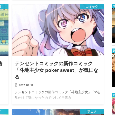
ル）」と「尸兄…
類
コミック
路
テンセントコミックの新作コミック
「斗地主少女 poker sweet」が気にな
る
2017.09.18
テンセントコミックの新作コミック「斗地主少女」 PVを
見かけて気になったので少しメモ書き
メ
アニメ