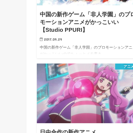
h
u
有
e
a
r
中国の新作ゲーム「非人学園」のプ
i
t
モーションアニメがかっこいい
k
b
【Studio PPURI】
o
2017.09.29
中国の新作ゲーム「非人学园」のプロモーションアニ
がかっこいいのでちょっとメモ書き。
アニ
日中合作の新作アニメ