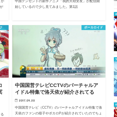
」が
中国テンセントの新作アニメ「我的天劫女友」が配信開
が
始しているので少し見てみました。第1話
ク
ボーカロイド
コ
中国国営テレビCCTVのバーチャルア
冥
イドル特集で洛天依が紹介されてる
2017.09.20
中国国営テレビ（CCTV）のバーチャルアイドル特集で洛
天依のファンの様子やボカロPが紹介されていたのでちょ
なる