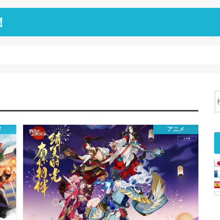
！
メ
アニメ