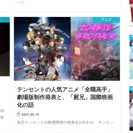
っと…
メ
アニメ
テンセントの人気アニメ「全職高手」
劇場版制作発表と、「屍兄」国際映画
化の話
寮の
2017.09.19
ませ
先日テンセントの映画関係の発表会が行われ、テンセン
トの人気アニメ作品「全职高手（マスターオブスキ