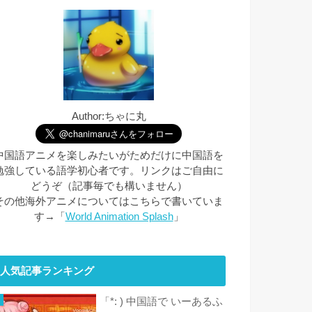
Author:ちゃに丸
中国語アニメを楽しみたいがためだけに中国語を
勉強している語学初心者です。リンクはご自由に
どうぞ（記事毎でも構いません）
その他海外アニメについてはこちらで書いていま
す→「
World Animation Splash
」
人気記事ランキング
「*: ) 中国語で いーあるふ