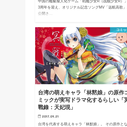
中国の艦艇擬人化ゲーム「戦艦少女R（战舰少女R）
3周年を迎え、オリジナル記念ソングMV「远航高歌」
公開さ…
コミッ
台湾の萌えキャラ「林黙娘」の原作
ミックが実写ドラマ化するらしい「
戰錄：天妃現」
2017.09.21
台湾を代表する萌えキャラ「林默娘」。 その原作と