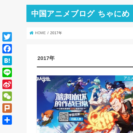
中国アニメブログ ちゃにめ
HOME
2017年
T
w
2017年
F
i
a
H
t
c
アニ
a
L
t
e
t
i
e
S
b
e
n
r
i
o
W
n
e
n
o
e
a
P
a
k
C
l
共
W