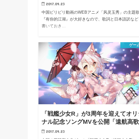
2017.09.23
中国ビリビリ動画のWEBアニメ「风灵玉秀」の主題
『有你的江湖』が大好きなので、歌詞と日本語訳など
書いておき…
ゲー
「戦艦少女R」が3周年を迎えてオリ
ナル記念ソングMVを公開「遠航高
2017.09.23