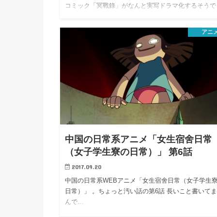
コミック「冥戰錄」がなんと実写ドラマ化するそうで
す。
アニ
中国の日常系アニメ「女生宿舍日常
（女子学生寮の日常）」 第6話
2017.09.20
中国の日常系WEBアニメ「女生宿舍日常（女子学生
日常）」 。ちょっと汚い話の第6話 長いこと書いて
んで…