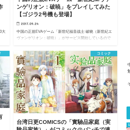
作
ンゲリオン：破暁」をプレイしてみた
【ゴジラ2号機も登場】
2017.09.24
0大
中国の正規EVAゲーム「新世纪福音战士:破晓（新世紀エ
ヴァンゲリオン：破暁）」がサービス開始しているので
少しプ…
メ
コミック
有
台湾日更COMICSの「實驗品家庭（実
験品家族）」がコミック@バンチで連