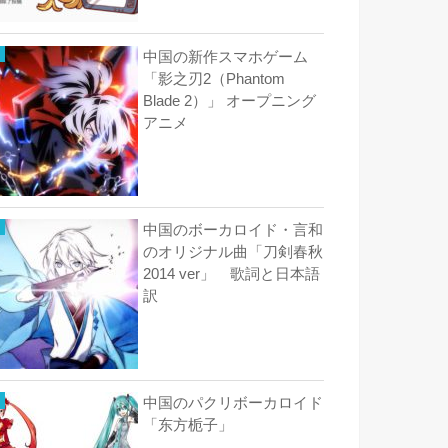
中国の新作スマホゲーム
「影之刃2（Phantom
Blade 2）」 オープニング
アニメ
中国のボーカロイド・言和
のオリジナル曲「刀剣春秋
2014 ver」 歌詞と日本語
訳
中国のパクリボーカロイド
「东方栀子」