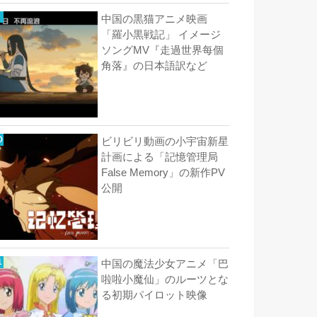
中国の黒猫アニメ映画
「羅小黒戦記」 イメージ
ソングMV『走過世界每個
角落』の日本語訳など
ビリビリ動画の小宇宙新星
計画による「記憶管理局
False Memory」の新作PV
公開
中国の魔法少女アニメ「巴
啦啦小魔仙」のルーツとな
る初期パイロット映像