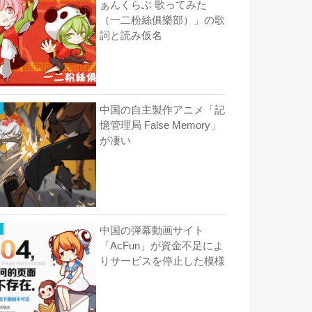
ぁんくらぶ 歌ってみた
（一二粉絲俱樂部）」の歌
詞と読み仮名
中国の自主製作アニメ「記
憶管理局 False Memory」
が凄い
中国の弾幕動画サイト
「AcFun」が資金不足によ
りサービスを停止した模様