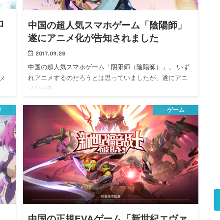
ロ
中国の超人気スマホゲーム「陰陽師」
遂にアニメ化が告知されました
2017.09.28
中国の超人気スマホゲーム「阴阳师（陰陽師）」。 いず
れアニメするのだろうとは思っていましたが、遂にアニ
メ
メ化が告…
メ
ゲーム
中国の正規EVAゲーム「新世紀エヴァ