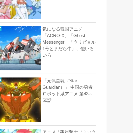
気になる韓国アニメ
「ACRO-X」「Ghost
Messenger」「ウリビョル
1号とまだら牛」、他いろ
いろ
「元気星魂（Star
Guardian）」 中国の勇者
ロボット系アニメ 第43～
50話
アニメ「磁星骑士（ミック