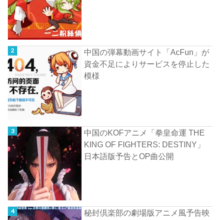
中国の弾幕動画サイト「AcFun」が
資金不足によりサービスを停止した
模様
中国のKOFアニメ「拳皇命運 THE
KING OF FIGHTERS: DESTINY」
日本語版予告とOP曲公開
秘封倶楽部の劇場版アニメ風予告映