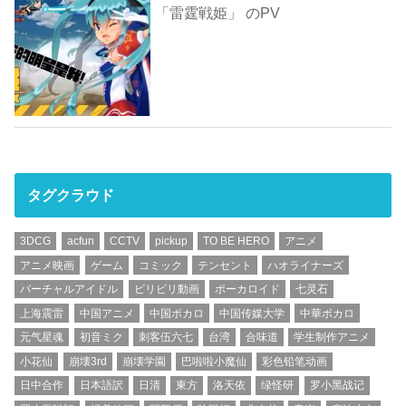
「雷霆戦姫」 のPV
タグクラウド
3DCG
acfun
CCTV
pickup
TO BE HERO
アニメ
アニメ映画
ゲーム
コミック
テンセント
ハオライナーズ
バーチャルアイドル
ビリビリ動画
ボーカロイド
七灵石
上海震雷
中国アニメ
中国ボカロ
中国传媒大学
中華ボカロ
元气星魂
初音ミク
刺客伍六七
台湾
合味道
学生制作アニメ
小花仙
崩壊3rd
崩壊学園
巴啦啦小魔仙
彩色铅笔动画
日中合作
日本語訳
日清
東方
洛天依
绿怪研
罗小黑战记