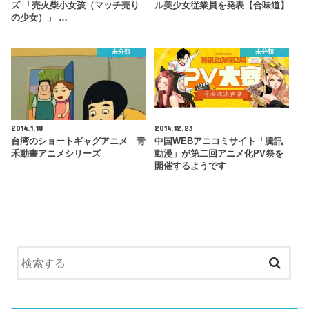
ズ 「売火柴小女孩（マッチ売り
ル美少女従業員を発表【合味道】
の少女）」 …
未分類
未分類
2014.1.18
2014.12.23
台湾のショートギャグアニメ 青
中国WEBアニコミサイト「騰訊
禾動畫アニメシリーズ
動漫」が第二回アニメ化PV祭を
開催するようです