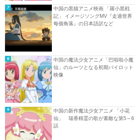
中国の黒猫アニメ映画 「羅小黒戦
記」 イメージソングMV『走過世界
每個角落』の日本語訳など
中国の魔法少女アニメ「巴啦啦小魔
仙」のルーツとなる初期パイロット
映像
中国の新作魔法少女アニメ 「小花
仙」 瑞香精霊の歌が素敵な第5～6
話