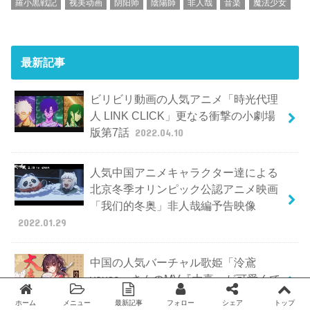
羅小黒戦記
视美动画
阴阳师
陰陽師
非人哉
音楽
魔法少女
最新記事
ビリビリ動画の人気アニメ「時光代理
人 LINK CLICK」更なる衝撃の小劇場
版第7話
2022.04.10
人気中国アニメキャラクター達による
北京冬季オリンピック公認アニメ映画
「我们的冬奥」非人哉編予告映像
2022.01.29
中国の人気バーチャル歌姫「泠鳶
yousa」さんのMV『大喜』が可愛くて
美しい
2022.01.16
ホーム
メニュー
最新記事
フォロー
シェア
トップ
Twitter
facebook