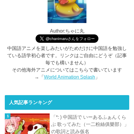
Author:ちゃに丸
中国語アニメを楽しみたいがためだけに中国語を勉強し
ている語学初心者です。リンクはご自由にどうぞ（記事
毎でも構いません）
その他海外アニメについてはこちらで書いています
→「
World Animation Splash
」
人気記事ランキング
「*: ) 中国語で いーあるふぁんくら
ぶ 歌ってみた（一二粉絲俱樂部）」
の歌詞と読み仮名