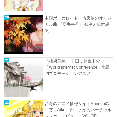
中国ボーカロイド・洛天依のオリジ
ナル曲 「帰去来兮」 歌詞と日本語
訳
『相聚烏鎮』 中国で開催中の
「World Internet Conference」水墨
調プロモーションアニメ
台湾のアニメ情報サイトAnimenの
「艾可Aiko」がまさかのバーチャル
シンガーデビュー【VOLOR】