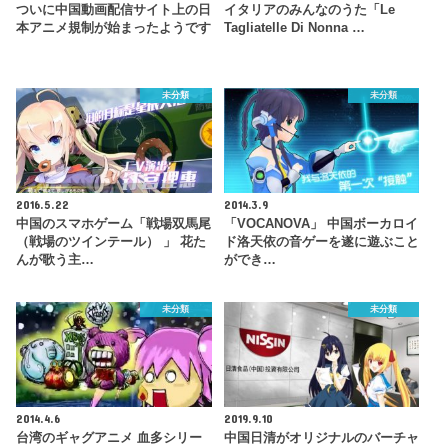
ついに中国動画配信サイト上の日
イタリアのみんなのうた「Le
本アニメ規制が始まったようです
Tagliatelle Di Nonna …
未分類
未分類
2016.5.22
2014.3.9
中国のスマホゲーム「戦場双馬尾
「VOCANOVA」 中国ボーカロイ
（戦場のツインテール） 」 花た
ド洛天依の音ゲーを遂に遊ぶこと
んが歌う主…
ができ…
未分類
未分類
2014.4.6
2019.9.10
台湾のギャグアニメ 血多シリー
中国日清がオリジナルのバーチャ