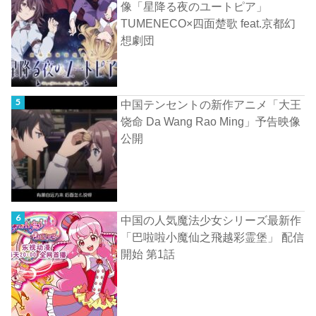
像「星降る夜のユートピア」
TUMENECO×四面楚歌 feat.京都幻
想劇団
中国テンセントの新作アニメ「大王
饶命 Da Wang Rao Ming」予告映像
公開
中国の人気魔法少女シリーズ最新作
「巴啦啦小魔仙之飛越彩霊堡」 配信
開始 第1話