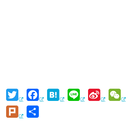
T
F
H
L
S
W
w
a
a
i
i
e
P
共
i
c
t
n
n
C
l
有
t
e
e
e
a
h
u