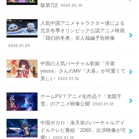
版第7話
2022.04.10
人気中国アニメキャラクター達による
北京冬季オリンピック公認アニメ映画
「我们的冬奥」非人哉編予告映像
2022.01.29
中国の人気バーチャル歌姫「泠鳶
yousa」さんのMV『大喜』が可愛くて
美しい
2022.01.16
ゲームPV？アニメ化作品？「龙隐于
雪」のアニメ映像公開
2022.01.12
中国ボカロ・洛天依のバーチャルアイ
ドルテレビ番組「2060」出演映像が可
愛い
2022.01.10