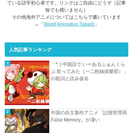
ている語学初心者です。リンクはご自由にどうぞ（記事
毎でも構いません）
その他海外アニメについてはこちらで書いています
→「
World Animation Splash
」
人気記事ランキング
「*: ) 中国語で いーあるふぁんくら
ぶ 歌ってみた（一二粉絲俱樂部）」
の歌詞と読み仮名
中国の自主製作アニメ「記憶管理局
False Memory」が凄い