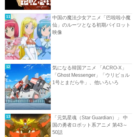
中国の魔法少女アニメ「巴啦啦小魔
仙」のルーツとなる初期パイロット
映像
気になる韓国アニメ 「ACRO-X」
「Ghost Messenger」「ウリビョル
1号とまだら牛」、他いろいろ
「元気星魂（Star Guardian）」 中
国の勇者ロボット系アニメ 第43～
50話