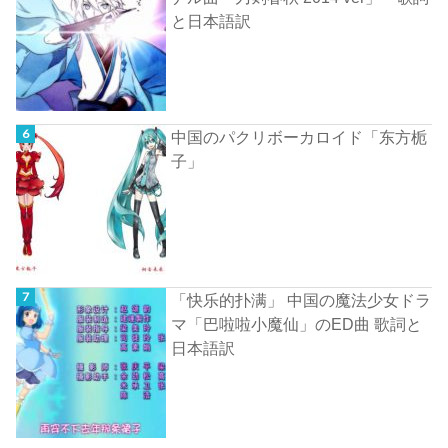
と日本語訳
中国のパクリボーカロイド「东方栀
子」
「快乐的扑满」 中国の魔法少女ドラ
マ「巴啦啦小魔仙」のED曲 歌詞と
日本語訳