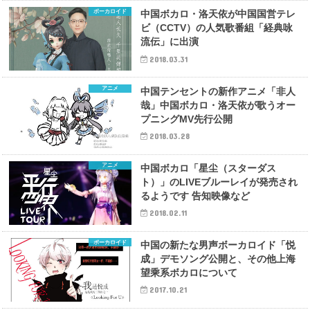
ボーカロイド
中国ボカロ・洛天依が中国国営テレ
ビ（CCTV）の人気歌番組「経典咏
流伝」に出演
2018.03.31
アニメ
中国テンセントの新作アニメ「非人
哉」中国ボカロ・洛天依が歌うオー
プニングMV先行公開
2018.03.28
アニメ
中国ボカロ「星尘（スターダス
ト）」のLIVEブルーレイが発売され
るようです 告知映像など
2018.02.11
ボーカロイド
中国の新たな男声ボーカロイド「悦
成」デモソング公開と、その他上海
望乘系ボカロについて
2017.10.21