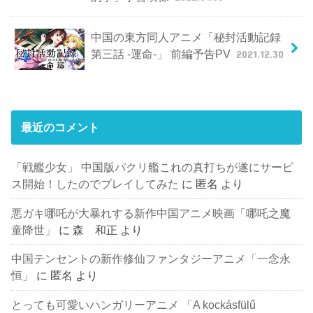
中国の東方同人アニメ「秘封活動記録
第三話 -運命-」 前編予告PV
2021.12.30
最近のコメント
「戦艦少女」 中国版パクリ艦これの真打ちが遂にサービ
ス開始！したのでプレイしてみた
に
匿名
より
悪ガキ哪吒が大暴れする新作中国アニメ映画「哪吒之魔
童降世」
に
森 和正
より
中国テンセントの新作修仙ファンタジーアニメ「一念永
恒」
に
匿名
より
とっても可愛いハンガリーアニメ 「A kockásfülű