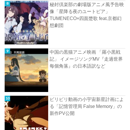
秘封倶楽部の劇場版アニメ風予告映
像「星降る夜のユートピア」
TUMENECO×四面楚歌 feat.京都幻
想劇団
中国の黒猫アニメ映画 「羅小黒戦
記」 イメージソングMV『走過世界
每個角落』の日本語訳など
ビリビリ動画の小宇宙新星計画によ
る「記憶管理局 False Memory」の
新作PV公開