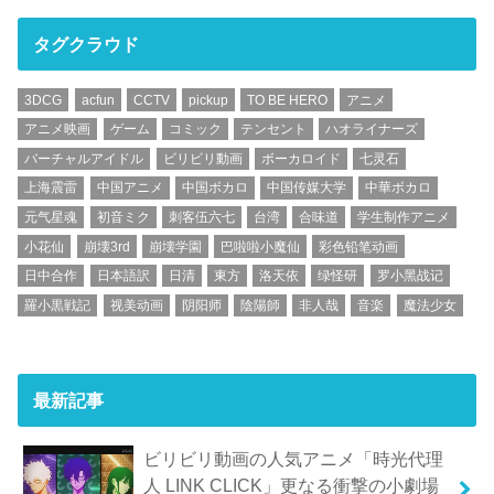
タグクラウド
3DCG
acfun
CCTV
pickup
TO BE HERO
アニメ
アニメ映画
ゲーム
コミック
テンセント
ハオライナーズ
バーチャルアイドル
ビリビリ動画
ボーカロイド
七灵石
上海震雷
中国アニメ
中国ボカロ
中国传媒大学
中華ボカロ
元气星魂
初音ミク
刺客伍六七
台湾
合味道
学生制作アニメ
小花仙
崩壊3rd
崩壊学園
巴啦啦小魔仙
彩色铅笔动画
日中合作
日本語訳
日清
東方
洛天依
绿怪研
罗小黑战记
羅小黒戦記
视美动画
阴阳师
陰陽師
非人哉
音楽
魔法少女
最新記事
ビリビリ動画の人気アニメ「時光代理
人 LINK CLICK」更なる衝撃の小劇場