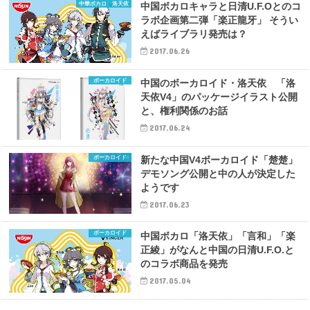
中華ボカロ 洛天依
中国ボカロキャラと日清U.F.Oとのコ
ラボ企画第二弾「楽正龍牙」 そうい
えばライブラリ発売は？
2017.06.26
ボーカロイド
中国のボーカロイド・洛天依 「洛
天依V4」のパッケージイラスト公開
と、権利関係のお話
2017.06.24
ボーカロイド
新たな中国V4ボーカロイド「楚楚」
デモソング公開と中の人が決定した
ようです
2017.06.23
ボーカロイド
中国ボカロ「洛天依」「言和」「楽
正綾」がなんと中国の日清U.F.O.と
のコラボ商品を発売
2017.05.04