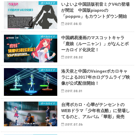
ボーカロイド
いよいよ中国語版初音ミクV4の登場
が間近 中国版piaproの
「poppro」もカウントダウン開始
2017.08.13
ボーカロイド
中国網易漫画のマスコットキャラ
「鹿娘（ルーニャン）」がなんとボ
ーカロイド化決定！
2017.08.02
ボーカロイド
洛天依と中国のVsingerボカロキャ
ラによる2017年ホログラムライブ映
像が公式配信開始！
2017.08.01
ボーカロイド
台湾ボカロ・心華がテンセントの
WEBドラマ「少年有点酷」に登場し
てるのと、アルバム「華彩」発売
2017.07.06