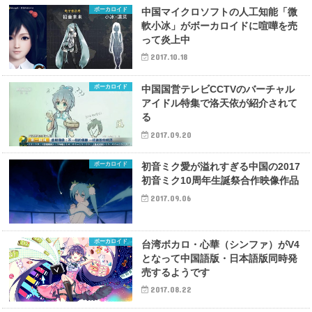
ボーカロイド
中国マイクロソフトの人工知能「微
軟小冰」がボーカロイドに喧嘩を売
って炎上中
2017.10.18
ボーカロイド
中国国営テレビCCTVのバーチャル
アイドル特集で洛天依が紹介されて
る
2017.09.20
ボーカロイド
初音ミク愛が溢れすぎる中国の2017
初音ミク10周年生誕祭合作映像作品
2017.09.06
ボーカロイド
台湾ボカロ・心華（シンファ）がV4
となって中国語版・日本語版同時発
売するようです
2017.08.22