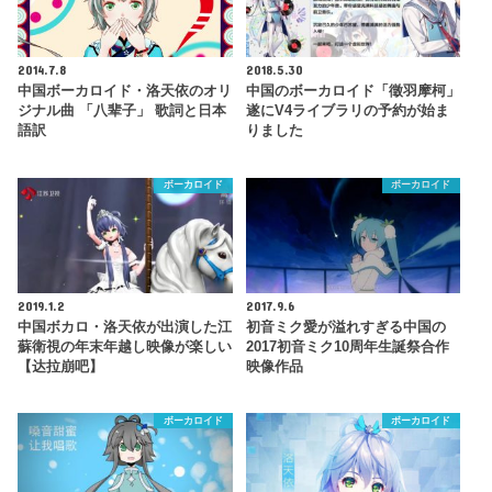
2014.7.8
2018.5.30
中国ボーカロイド・洛天依のオリ
中国のボーカロイド「徵羽摩柯」
ジナル曲 「八辈子」 歌詞と日本
遂にV4ライブラリの予約が始ま
語訳
りました
ボーカロイド
ボーカロイド
2019.1.2
2017.9.6
中国ボカロ・洛天依が出演した江
初音ミク愛が溢れすぎる中国の
蘇衛視の年末年越し映像が楽しい
2017初音ミク10周年生誕祭合作
【达拉崩吧】
映像作品
ボーカロイド
ボーカロイド