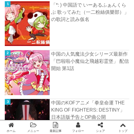
「*: ) 中国語で いーあるふぁんくら
ぶ 歌ってみた（一二粉絲俱樂部）」
の歌詞と読み仮名
中国の人気魔法少女シリーズ最新作
「巴啦啦小魔仙之飛越彩霊堡」 配信
開始 第1話
中国のKOFアニメ「拳皇命運 THE
KING OF FIGHTERS: DESTINY」
日本語版予告とOP曲公開
ホーム
メニュー
最新記事
フォロー
シェア
トップ
Twitter
facebook