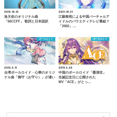
2012.10.12
2021.10.21
洛天依のオリジナル曲
江蘇衛視による中国バーチャルア
「66CCFF」 歌詞と日本語訳
イドルのバラエティテレビ番組？
「2060」…
ボーカロイド
ボーカロイド
2015.5.11
2019.5.20
台湾ボーカロイド・心華のオリジ
中国のボーカロイド「墨清弦」
ナル曲「御守（お守り）」が凄い
生誕記念日に公開された
MV「ACE」がとっ…