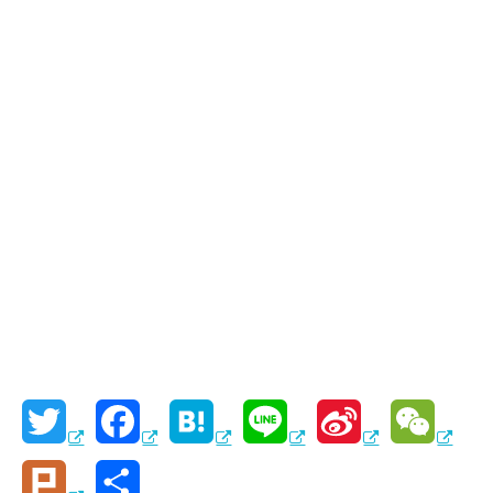
T
F
H
L
S
W
w
a
a
i
i
e
P
共