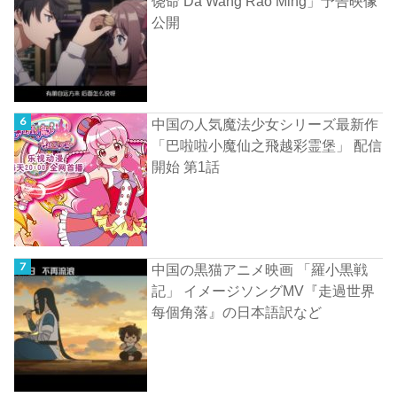
饶命 Da Wang Rao Ming」予告映像
公開
中国の人気魔法少女シリーズ最新作
「巴啦啦小魔仙之飛越彩霊堡」 配信
開始 第1話
中国の黒猫アニメ映画 「羅小黒戦
記」 イメージソングMV『走過世界
每個角落』の日本語訳など