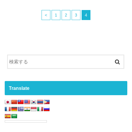
<
1
2
3
4
Translate