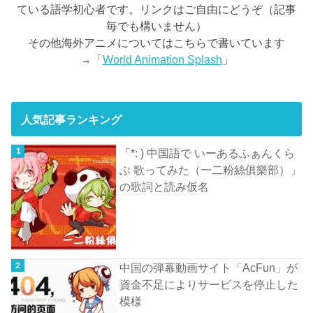
ている語学初心者です。リンクはご自由にどうぞ（記事
毎でも構いません）
その他海外アニメについてはこちらで書いています
→「
World Animation Splash
」
人気記事ランキング
「*: ) 中国語で いーあるふぁんくら
ぶ 歌ってみた（一二粉絲俱樂部）」
の歌詞と読み仮名
中国の弾幕動画サイト「AcFun」が
資金不足によりサービスを停止した
模様