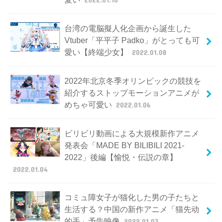
台湾の電脳擬人化企画から誕生した
Vtuber「平平子 Padko」がとっても可
愛い【終端少女】
2022.01.08
2022年北京冬季オリンピックの競技を
紹介するストップモーションアニメが
めちゃ可愛い
2022.01.06
ビリビリ動画による大規模新作アニメ
発表会「MADE BY BILIBILI 2021-
2022」後編【愉悦・伝説の章】
2022.01.04
コミュ障女子が猫化した男の子たちと
生活する？中国の新作アニメ「猫先动
的手」予告映像
2022.01.03