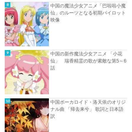
中国の魔法少女アニメ「巴啦啦小魔
仙」のルーツとなる初期パイロット
映像
中国の新作魔法少女アニメ 「小花
仙」 瑞香精霊の歌が素敵な第5～6
話
中国ボーカロイド・洛天依のオリジ
ナル曲 「帰去来兮」 歌詞と日本語
訳