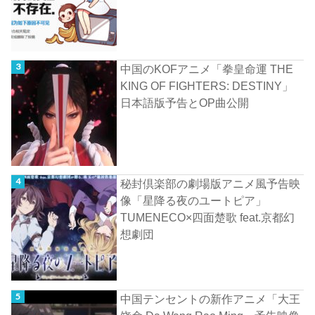
中国のKOFアニメ「拳皇命運 THE
KING OF FIGHTERS: DESTINY」
日本語版予告とOP曲公開
秘封倶楽部の劇場版アニメ風予告映
像「星降る夜のユートピア」
TUMENECO×四面楚歌 feat.京都幻
想劇団
中国テンセントの新作アニメ「大王