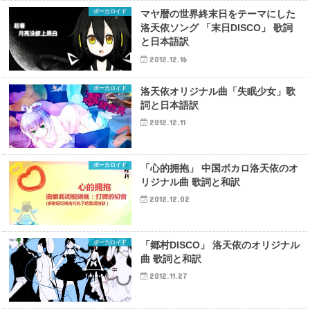
ボーカロイド
マヤ暦の世界終末日をテーマにした
洛天依ソング 「末日DISCO」 歌詞
と日本語訳
2012.12.16
ボーカロイド
洛天依オリジナル曲「失眠少女」歌
詞と日本語訳
2012.12.11
ボーカロイド
「心的拥抱」 中国ボカロ洛天依のオ
リジナル曲 歌詞と和訳
2012.12.02
ボーカロイド
「郷村DISCO」 洛天依のオリジナル
曲 歌詞と和訳
2012.11.27