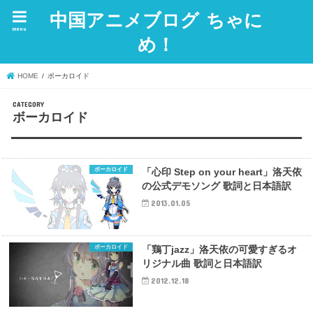
中国アニメブログ ちゃに
menu
め！
HOME
ボーカロイド
ボーカロイド
ボーカロイド
「心印 Step on your heart」洛天依
の公式デモソング 歌詞と日本語訳
2013.01.05
ボーカロイド
「鶏丁jazz」洛天依の可愛すぎるオ
リジナル曲 歌詞と日本語訳
2012.12.18