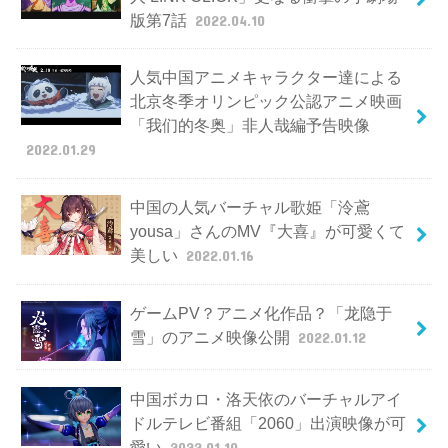
版第7話
2022.04.10
人気中国アニメキャラクター達による
北京冬季オリンピック公認アニメ映画
「我们的冬奥」非人哉編予告映像
2022.01.29
中国の人気バーチャル歌姫「泠鳶
yousa」さんのMV『大喜』が可愛くて
美しい
2022.01.16
ゲームPV？アニメ化作品？「龙隐于
雪」のアニメ映像公開
2022.01.12
中国ボカロ・洛天依のバーチャルアイ
ドルテレビ番組「2060」出演映像が可
愛い
2022.01.10