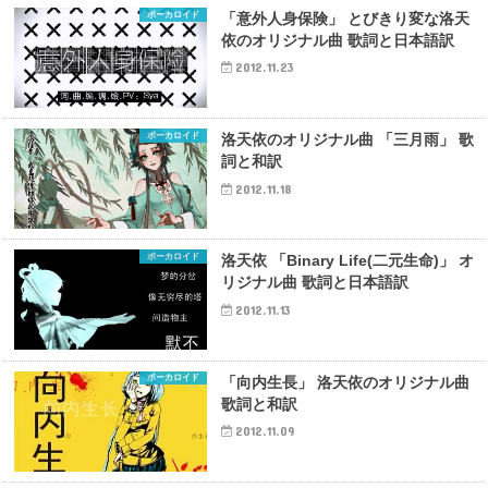
ボーカロイド
「意外人身保険」 とびきり変な洛天
依のオリジナル曲 歌詞と日本語訳
2012.11.23
ボーカロイド
洛天依のオリジナル曲 「三月雨」 歌
詞と和訳
2012.11.18
ボーカロイド
洛天依 「Binary Life(二元生命)」 オ
リジナル曲 歌詞と日本語訳
2012.11.13
ボーカロイド
「向内生長」 洛天依のオリジナル曲
歌詞と和訳
2012.11.09