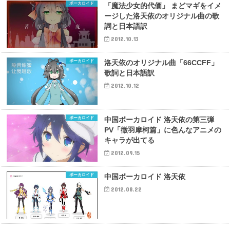
ボーカロイド
「魔法少女的代価」 まどマギをイメ
ージした洛天依のオリジナル曲の歌
詞と日本語訳
2012.10.13
ボーカロイド
洛天依のオリジナル曲「66CCFF」
歌詞と日本語訳
2012.10.12
ボーカロイド
中国ボーカロイド 洛天依の第三弾
PV「徵羽摩柯篇」に色んなアニメの
キャラが出てる
2012.09.15
ボーカロイド
中国ボーカロイド 洛天依
2012.08.22