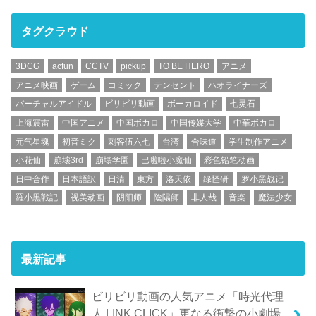
タグクラウド
3DCG
acfun
CCTV
pickup
TO BE HERO
アニメ
アニメ映画
ゲーム
コミック
テンセント
ハオライナーズ
バーチャルアイドル
ビリビリ動画
ボーカロイド
七灵石
上海震雷
中国アニメ
中国ボカロ
中国传媒大学
中華ボカロ
元气星魂
初音ミク
刺客伍六七
台湾
合味道
学生制作アニメ
小花仙
崩壊3rd
崩壊学園
巴啦啦小魔仙
彩色铅笔动画
日中合作
日本語訳
日清
東方
洛天依
绿怪研
罗小黑战记
羅小黒戦記
视美动画
阴阳师
陰陽師
非人哉
音楽
魔法少女
最新記事
ビリビリ動画の人気アニメ「時光代理
人 LINK CLICK」更なる衝撃の小劇場