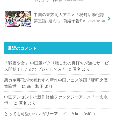
中国の東方同人アニメ「秘封活動記録
第三話 -運命-」 前編予告PV
2021.12.30
最近のコメント
「戦艦少女」 中国版パクリ艦これの真打ちが遂にサービ
ス開始！したのでプレイしてみた
に
匿名
より
悪ガキ哪吒が大暴れする新作中国アニメ映画「哪吒之魔
童降世」
に
森 和正
より
中国テンセントの新作修仙ファンタジーアニメ「一念永
恒」
に
匿名
より
とっても可愛いハンガリーアニメ 「A kockásfülű